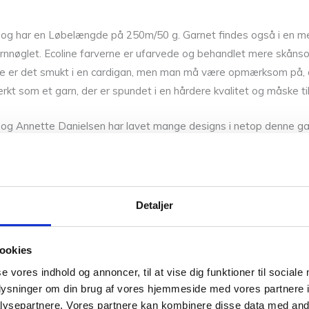
 har en Løbelængde på 250m/50 g. Garnet findes også i en mere mi
arnnøglet. Ecoline farverne er ufarvede og behandlet mere skå
 alene er det smukt i en cardigan, men man må være opmærksom på, 
tærkt som et garn, der er spundet i en hårdere kvalitet og måske 
og Annette Danielsen har lavet mange designs i netop denne gar
 forskellig størrelse pinde: sammen med Spinni pind 3,5 – 4,5. Hig
ra Isager, som f.eks.:
Trio
,
Tweed
,
Silke Mohair
,
Japansk Bomuld
Detaljer
er
.
ookies
nne farver. Så hvis du vil have syn for sagen og mærke garnet me
se vores indhold og annoncer, til at vise dig funktioner til sociale
r på sikker vej med dine fremtidige strikkeeventyr.
oplysninger om din brug af vores hjemmeside med vores partnere i
ysepartnere. Vores partnere kan kombinere disse data med andr