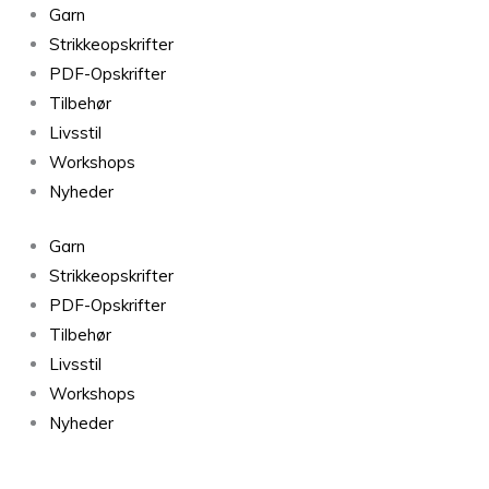
Alpaca
Garn
2
Strikkeopskrifter
FARVE
PDF-Opskrifter
21
Tilbehør
antal
Livsstil
Workshops
Nyheder
Garn
Strikkeopskrifter
PDF-Opskrifter
Tilbehør
Livsstil
Workshops
Nyheder