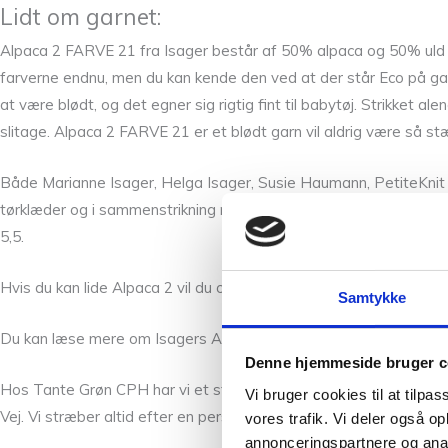
Lidt om garnet:
Alpaca 2 FARVE 21 fra Isager består af 50% alpaca og 50% uld og
farverne endnu, men du kan kende den ved at der står Eco på g
at være blødt, og det egner sig rigtig fint til babytøj. Strikket
slitage. Alpaca 2 FARVE 21 er et blødt garn vil aldrig være så s
Både Marianne Isager, Helga Isager, Susie Haumann, PetiteKnit 
tørklæder og i sammenstrikning med andre kvaliteter, anbefaler vi
5,5.
Hvis du kan lide Alpaca 2 vil du også synes om de andre garner f
Samtykke
Du kan læse mere om Isagers Alpaca 2 på
hendes hjemmeside h
Denne hjemmeside bruger c
Hos Tante Grøn CPH har vi et stort udvalg af garner i mange skø
Vi bruger cookies til at tilpas
Vej. Vi stræber altid efter en personlig og nøje vejledning så du e
vores trafik. Vi deler også 
annonceringspartnere og anal