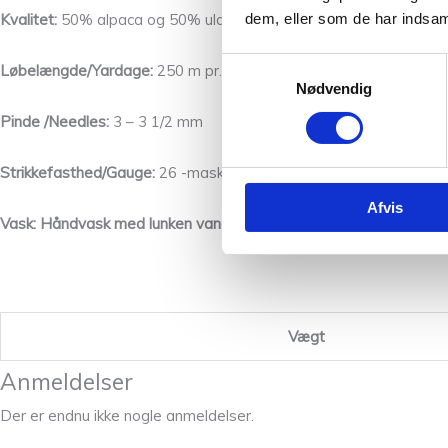
dem, eller som de har indsaml
Kvalitet:
50% alpaca og 50% uld
Samtykkevalg
Løbelængde/Yardage:
250 m pr. 50 g
Nødvendig
Pinde /Needles:
3 – 3 1/2 mm
Strikkefasthed/Gauge:
26 -masker lig med 10 cm i bredden.
Afvis
Vask: Håndvask med lunken vand og uldvaskemiddel.
Vægt
Anmeldelser
Der er endnu ikke nogle anmeldelser.