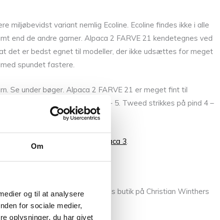
ljøbevidst variant nemlig Ecoline. Ecoline findes ikke i alle
nsomt end de andre garner. Alpaca 2 FARVE 21 kendetegnes ved
at det er bedst egnet til modeller, der ikke udsættes for meget
tilmed spundet fastere.
n. Se under bøger. Alpaca 2 FARVE 21 er meget fint til
hland Wool eller Tvinni pind 3,5 – 5. Tweed strikkes på pind 4 –
,
Highland Wool
,
Alpaca 1
og
Alpaca 3
.
Om
llem fingrene, så kom forbi vores butik på Christian Winthers
 medier og til at analysere
nden for sociale medier,
e oplysninger, du har givet