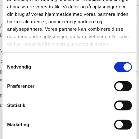
at analysere vores trafik. Vi deler også oplysninger om
Vægt
0,05 kg
din brug af vores hjemmeside med vores partnere inden
for sociale medier, annonceringspartnere og
Anmeldelser
analysepartnere. Vores partnere kan kombinere disse
Der er endnu ikke nogle anmeldelser.
data med andre oplysninger, du har givet dem, eller som
de har indsamlet fra din brug af deres tjenester.
Vær den første til at anmelde “Alpaca 2
Samtykkevalg
FARVE 11”
Nødvendig
Din e-mailadresse vil ikke blive publiceret.
Krævede felter er markeret
med
*
Præferencer
Din bedømmelse
Din anmeldelse
*
Statistik
Marketing