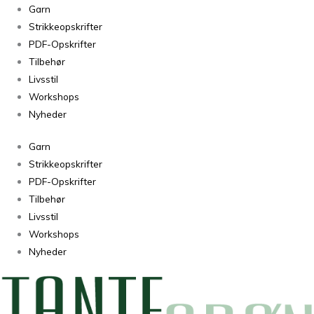
Alpaca
Garn
2
Strikkeopskrifter
FARVE
PDF-Opskrifter
11
Tilbehør
antal
Livsstil
Workshops
Nyheder
Garn
Strikkeopskrifter
PDF-Opskrifter
Tilbehør
Livsstil
Workshops
Nyheder