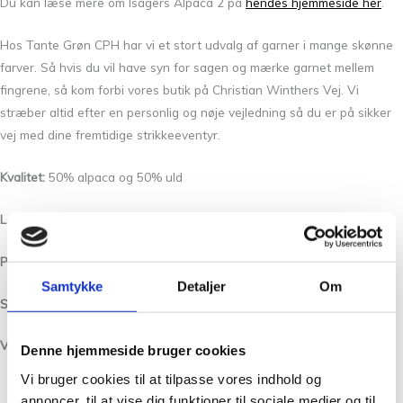
Du kan læse mere om Isagers Alpaca 2 på
hendes hjemmeside her
.
Hos Tante Grøn CPH har vi et stort udvalg af garner i mange skønne
farver. Så hvis du vil have syn for sagen og mærke garnet mellem
fingrene, så kom forbi vores butik på Christian Winthers Vej. Vi
stræber altid efter en personlig og nøje vejledning så du er på sikker
vej med dine fremtidige strikkeeventyr.
Kvalitet:
50% alpaca og 50% uld
Løbelængde/Yardage:
250 m pr. 50 g
Pinde /Needles:
3 – 3 1/2 mm
Samtykke
Detaljer
Om
Strikkefasthed/Gauge:
26 -masker lig med 10 cm i bredden.
Vask: Håndvask med lunken vand og uldvaskemiddel.
Denne hjemmeside bruger cookies
Vi bruger cookies til at tilpasse vores indhold og
annoncer, til at vise dig funktioner til sociale medier og til