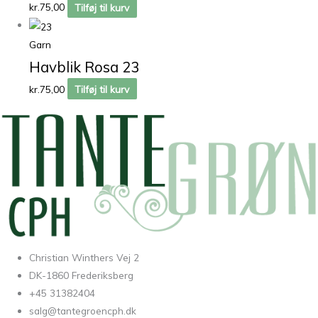
kr.
75,00
Tilføj til kurv
Garn
Havblik Rosa 23
kr.
75,00
Tilføj til kurv
Christian Winthers Vej 2
DK-1860 Frederiksberg
+45 31382404
salg@tantegroencph.dk