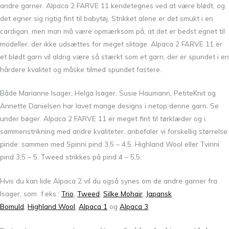
andre garner. Alpaca 2 FARVE 11 kendetegnes ved at være blødt, og
det egner sig rigtig fint til babytøj. Strikket alene er det smukt i en
cardigan, men man må være opmærksom på, at det er bedst egnet til
modeller, der ikke udsættes for meget slitage. Alpaca 2 FARVE 11 er
et blødt garn vil aldrig være så stærkt som et garn, der er spundet i en
hårdere kvalitet og måske tilmed spundet fastere.
Både Marianne Isager, Helga Isager, Susie Haumann, PetiteKnit og
Annette Danielsen har lavet mange designs i netop denne garn. Se
under bøger. Alpaca 2 FARVE 11 er meget fint til tørklæder og i
sammenstrikning med andre kvaliteter, anbefaler vi forskellig størrelse
pinde: sammen med Spinni pind 3,5 – 4,5. Highland Wool eller Tvinni
pind 3,5 – 5. Tweed strikkes på pind 4 – 5,5.
Hvis du kan lide Alpaca 2 vil du også synes om de andre garner fra
Isager, som f.eks.:
Trio
,
Tweed
,
Silke Mohair
,
Japansk
Bomuld
,
Highland Wool
,
Alpaca 1
og
Alpaca 3
.