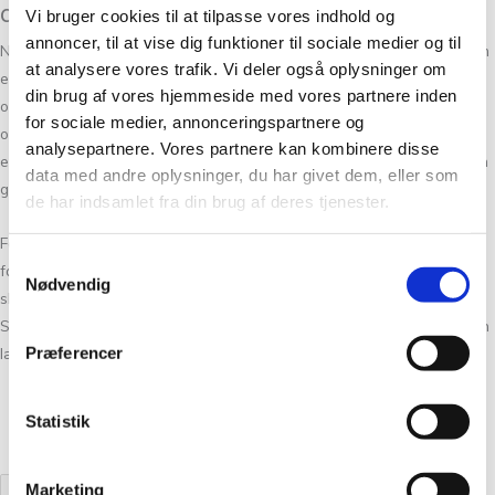
aktivitet til strikkeklubben
Vi bruger cookies til at tilpasse vores indhold og
annoncer, til at vise dig funktioner til sociale medier og til
Nu har vi Det Fantastiske Hæklespil og Det Suveræne Strikkespil som
at analysere vores trafik. Vi deler også oplysninger om
er både sjove og underholende. Spillene er sjove og underholdende
din brug af vores hjemmeside med vores partnere inden
og perfekt til strikkeklubben. Der er både en version hvor der hækles
for sociale medier, annonceringspartnere og
og en hvor der strikkes. Strikke og Hæklespil er sjove og enkle spil og
analysepartnere. Vores partnere kan kombinere disse
er perfekt til julefrokosten i hækleklubben/strikkeklubben eller som en
data med andre oplysninger, du har givet dem, eller som
god gaveidé.
de har indsamlet fra din brug af deres tjenester.
For at kunne spille, Det Fantastiske Hæklespil, skal man kunne hækle
Samtykkevalg
fastmasker og stangmasker. For at spille, Det Suveræne Strikkespil,
Nødvendig
skal man kunne strikke ret og vrang. Spillene er udviklet af Sidsel
Sangild og er en fantastisk måde at ryste en gruppe sammen på. Man
Præferencer
lærer mere om hinanden og får et godt grin med.
Læs mere
Statistik
Viser 1 resultat
Marketing