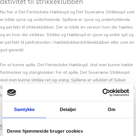
aktivitet til strikkeklubben
Nu har vi Det Fantastiske Hæklespil og Det Suveræne Strikkespil som
er både sjove og underholende. Spillene er sjove og underholdende
og perfekt til strikkeklubben. Der er både en version hvor der hækles
og en hvor der strikkes. Strikke og Hæklespil er sjove og enkle spil og
er perfekt til julefrokosten i hækleklubben/strikkeklubben eller som en
god gaveidé.
For at kunne spille, Det Fantastiske Hæklespil, skal man kunne hækle
fastmasker og stangmasker. For at spille, Det Suveræne Strikkespil,
skal man kunne strikke ret og vrang. Spillene er udviklet af Sidsel
Sangild og er en fantastisk måde at ryste en gruppe sammen på. Man
lærer mere om hinanden og får et godt grin med.
Samtykke
Detaljer
Om
Læs mere
Strikke og Hæklespil – Skøn gaveidé eller
Denne hjemmeside bruger cookies