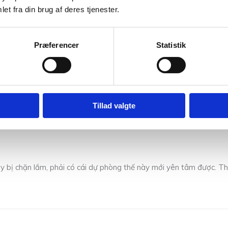
et fra din brug af deres tjenester.
Præferencer
Statistik
for a big win! Fingers crossed. Good luck if you try it
ww888sl
Tillad valgte
y bị chặn lắm, phải có cái dự phòng thế này mới yên tâm được. T