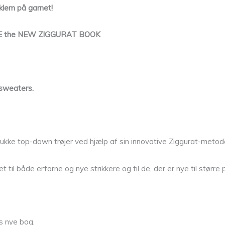
 klem på garnet!
RATE the NEW ZIGGURAT BOOK
 sweaters.
 smukke top-down trøjer ved hjælp af sin innovative Ziggurat-metod
til både erfarne og nye strikkere og til de, der er nye til større
s nye bog.