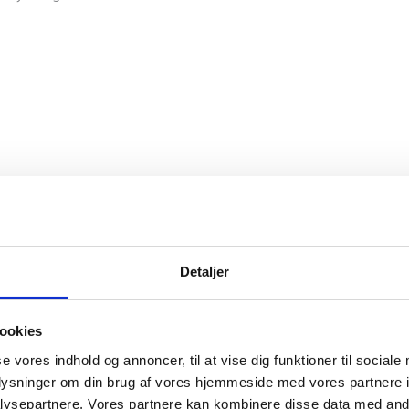
Detaljer
ookies
tion of games and the site was easy to navigate. Definitely wort
se vores indhold og annoncer, til at vise dig funktioner til sociale
oplysninger om din brug af vores hjemmeside med vores partnere i
ysepartnere. Vores partnere kan kombinere disse data med andr