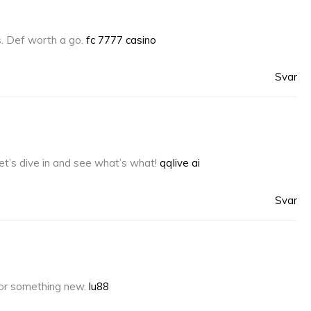
s. Def worth a go.
fc 7777 casino
Svar
Let’s dive in and see what’s what!
qqlive ai
Svar
g for something new.
lu88