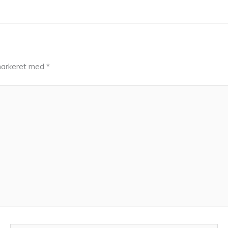
markeret med
*