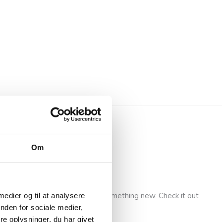
Om
h a look if you’re hunting for something new. Check it out
 medier og til at analysere
nden for sociale medier,
e oplysninger, du har givet