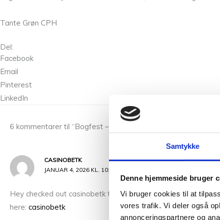
Tante Grøn CPH
Del:
Facebook
Email
Pinterest
LinkedIn
6 kommentarer til “Bogfest – Book Launch”
Samtykke
CASINOBETK
JANUAR 4, 2026 KL. 10:46 PM
Denne hjemmeside bruger c
Hey checked out casinobetk the other day! Pretty decent selec
Vi bruger cookies til at tilpas
vores trafik. Vi deler også 
here:
casinobetk
annonceringspartnere og anal