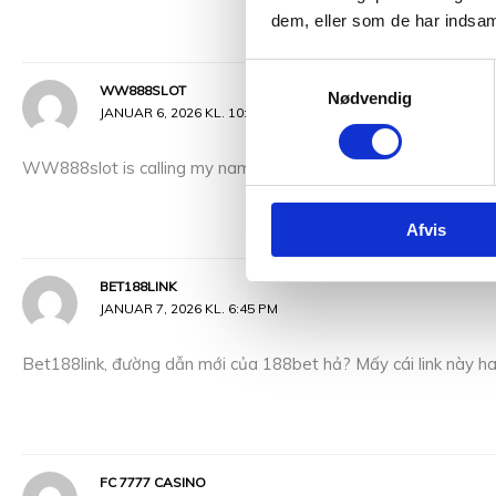
dem, eller som de har indsaml
Samtykkevalg
WW888SLOT
Nødvendig
JANUAR 6, 2026 KL. 10:00 PM
WW888slot is calling my name! Spinning those reels and hoping 
Afvis
BET188LINK
JANUAR 7, 2026 KL. 6:45 PM
Bet188link, đường dẫn mới của 188bet hả? Mấy cái link này ha
FC 7777 CASINO