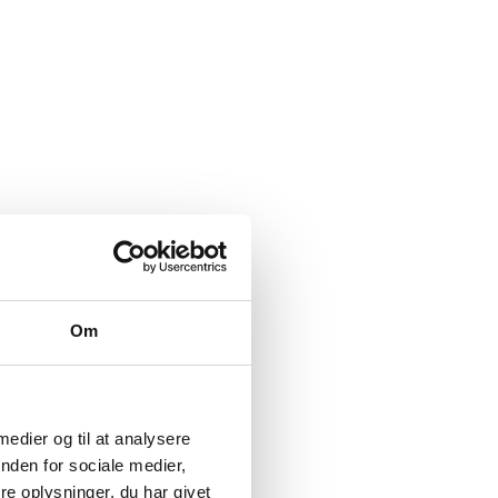
Om
 medier og til at analysere
nden for sociale medier,
e oplysninger, du har givet