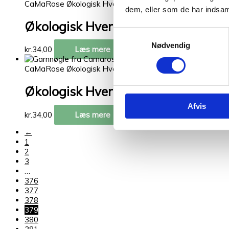
CaMaRose Økologisk Hverdagsuld i 100% økologiske fibr
dem, eller som de har indsaml
Økologisk Hverdagsuld 35 Lys Okk
Samtykkevalg
Nødvendig
kr.
34,00
Læs mere
CaMaRose Økologisk Hverdagsuld i 100% økologiske fibr
Økologisk Hverdagsuld 33 Søgræs
Afvis
kr.
34,00
Læs mere
←
1
2
3
…
376
377
378
379
380