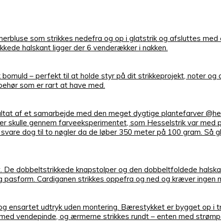
bluse som strikkes nedefra og op i glatstrik og afsluttes med 
kede halskant ligger der 6 venderækker i nakken.
k bomuld – perfekt til at holde styr på dit strikkeprojekt, noter o
lbehør som er rart at have med.
ultat af et samarbejde med den meget dygtige plantefarver @hess
 der skulle gennem farveeksperimentet, som Hesselstrik var med p
re dog til to nøgler da de løber 350 meter på 100 gram. Så glæd 
t. De dobbeltstrikkede knapstolper og den dobbeltfoldede halskan
elig pasform. Cardiganen strikkes oppefra og ned og kræver ingen 
t og ensartet udtryk uden montering. Bærestykket er bygget op i tr
 med vendepinde, og ærmerne strikkes rundt – enten med strømpe