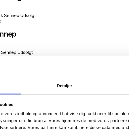
Udsolgt
e
ennep
Udsolgt
e
nep
Detaljer
Udsolgt
e
ookies
kker
se vores indhold og annoncer, til at vise dig funktioner til sociale
oplysninger om din brug af vores hjemmeside med vores partnere i
Udsolgt
ysepartnere. Vores partnere kan kombinere disse data med andr