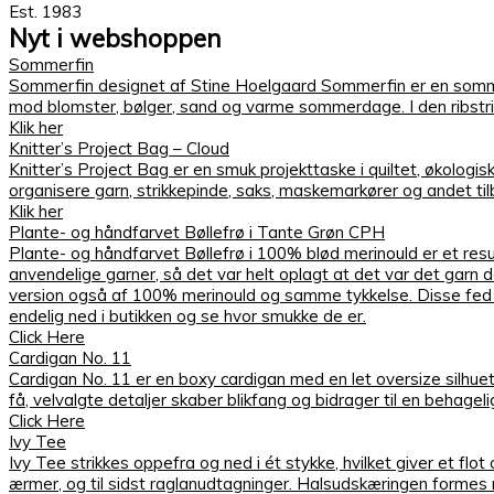
Est. 1983
Nyt i webshoppen
Sommerfin
Sommerfin designet af Stine Hoelgaard Sommerfin er en sommer
mod blomster, bølger, sand og varme sommerdage. I den ribstrik
Klik her
Knitter’s Project Bag – Cloud
Knitter’s Project Bag er en smuk projekttaske i quiltet, økologis
organisere garn, strikkepinde, saks, maskemarkører og andet ti
Klik her
Plante- og håndfarvet Bøllefrø i Tante Grøn CPH
Plante- og håndfarvet Bøllefrø i 100% blød merinould er et res
anvendelige garner, så det var helt oplagt at det var det garn
version også af 100% merinould og samme tykkelse. Disse fed sva
endelig ned i butikken og se hvor smukke de er.
Click Here
Cardigan No. 11
Cardigan No. 11 er en boxy cardigan med en let oversize silhue
få, velvalgte detaljer skaber blikfang og bidrager til en behag
Click Here
Ivy Tee
Ivy Tee strikkes oppefra og ned i ét stykke, hvilket giver et flo
ærmer, og til sidst raglanudtagninger. Halsudskæringen formes