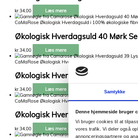
kr.
34,00
Læs mere
CaMaRose Økologisk Hverdagsuld i 100% økologiske fibr
Økologisk Hverdagsuld 40 Mørk S
kr.
34,00
Læs mere
CaMaRose Økologisk Hverdagsuld i 100% økologiske fibr
Økologisk Hverdagsuld 39 Lys Sen
kr.
34,00
Læs mere
Samtykke
CaMaRose Økologisk Hverdagsuld i 100% økologiske fibr
Denne hjemmeside bruger c
Økologisk Hverdagsuld 37 Mørk O
Vi bruger cookies til at tilpas
kr.
34,00
Læs mere
vores trafik. Vi deler også 
annonceringspartnere og anal