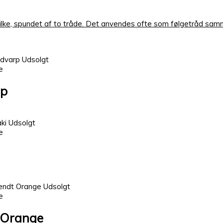
% silke, spundet af to tråde. Det anvendes ofte som følgetråd sam
Udsolgt
e
rp
Udsolgt
e
Udsolgt
e
 Orange