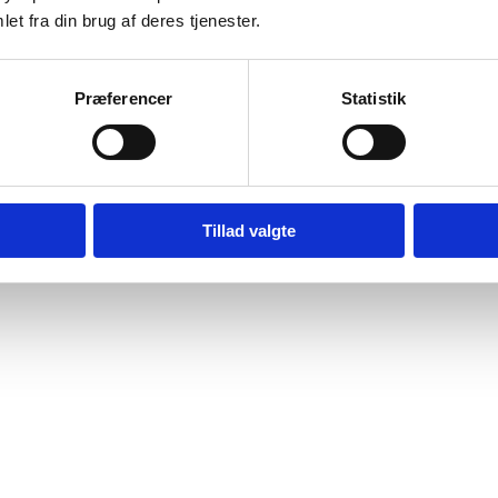
e
et fra din brug af deres tjenester.
er
Præferencer
Statistik
Udsolgt
e
Tillad valgte