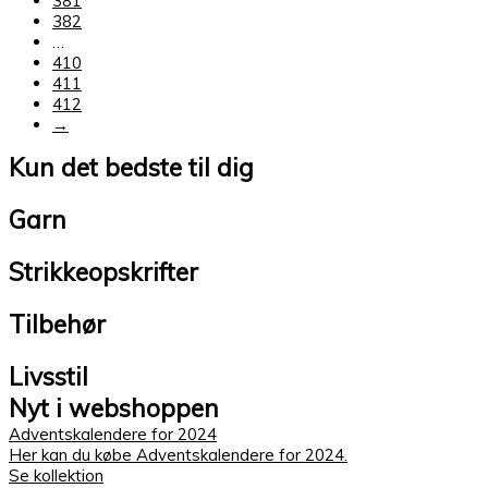
381
382
…
410
411
412
→
Kun det bedste til dig
Garn
Strikkeopskrifter
Tilbehør
Livsstil
Nyt i webshoppen
Adventskalendere for 2024
Her kan du købe Adventskalendere for 2024.
Se kollektion