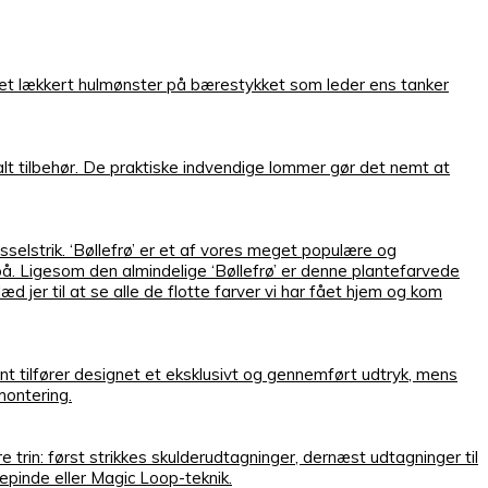
et lækkert hulmønster på bærestykket som leder ens tanker
g alt tilbehør. De praktiske indvendige lommer gør det nemt at
elstrik. ‘Bøllefrø’ er et af vores meget populære og
å. Ligesom den almindelige ‘Bøllefrø’ er denne plantefarvede
jer til at se alle de flotte farver vi har fået hjem og kom
t tilfører designet et eksklusivt og gennemført udtryk, mens
montering.
e trin: først strikkes skulderudtagninger, dernæst udtagninger til
pinde eller Magic Loop-teknik.