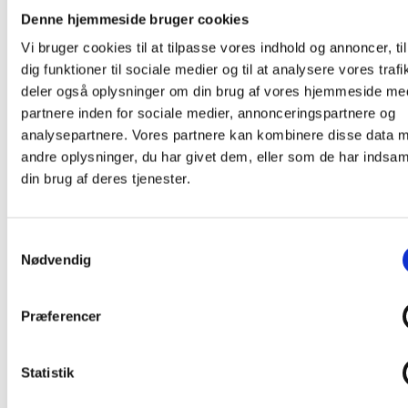
Denne hjemmeside bruger cookies
januar 2026
Vi bruger cookies til at tilpasse vores indhold og annoncer, til
december 2025
dig funktioner til sociale medier og til at analysere vores trafi
november 2025
deler også oplysninger om din brug af vores hjemmeside me
oktober 2025
partnere inden for sociale medier, annonceringspartnere og
september 2025
analysepartnere. Vores partnere kan kombinere disse data 
andre oplysninger, du har givet dem, eller som de har indsaml
juli 2025
din brug af deres tjenester.
juni 2025
april 2025
Samtykkevalg
marts 2025
Nødvendig
november 2024
oktober 2024
Præferencer
august 2024
juni 2024
Statistik
maj 2024