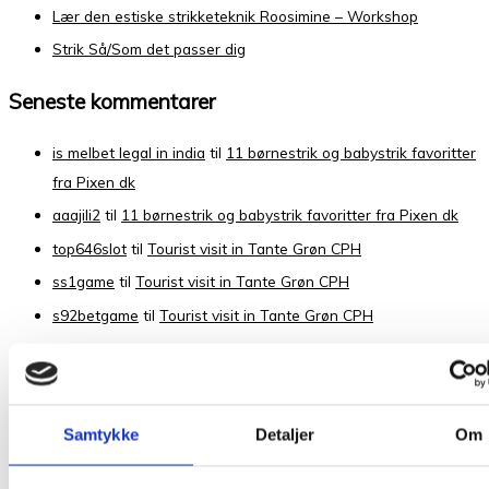
Lær den estiske strikketeknik Roosimine – Workshop
Strik Så/Som det passer dig
Seneste kommentarer
is melbet legal in india
til
11 børnestrik og babystrik favoritter
fra Pixen dk
aaajili2
til
11 børnestrik og babystrik favoritter fra Pixen dk
top646slot
til
Tourist visit in Tante Grøn CPH
ss1game
til
Tourist visit in Tante Grøn CPH
s92betgame
til
Tourist visit in Tante Grøn CPH
Arkiver
juni 2026
Samtykke
Detaljer
Om
maj 2026
februar 2026