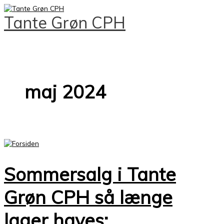
Hovedmenu
Gå
Sommersalg
S
til
i
Tante Grøn CPH
ø
indholdet
Tante
Grøn
g
CPH
så
e
længe
f
lager
haves:
t
maj 2024
e
r
:
Sommersalg i Tante
Grøn CPH så længe
lager haves: