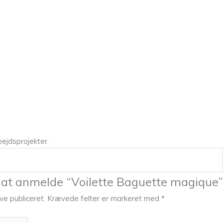
bejdsprojekter.
l at anmelde “Voilette Baguette magique”
ive publiceret.
Krævede felter er markeret med
*