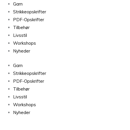
Voilette
Garn
Baguette
Strikkeopskrifter
magique
PDF-Opskrifter
antal
Tilbehør
Livsstil
Workshops
Nyheder
Garn
Strikkeopskrifter
PDF-Opskrifter
Tilbehør
Livsstil
Workshops
Nyheder