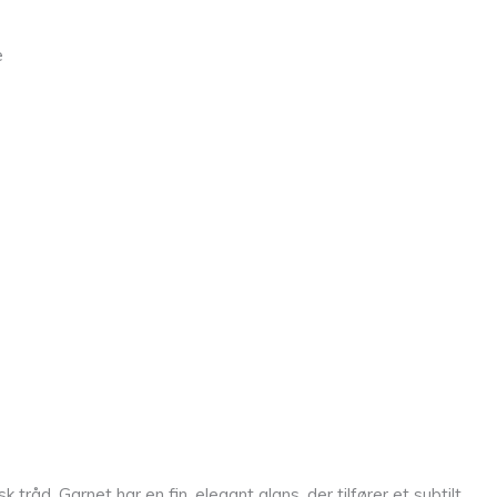
e
tråd. Garnet har en fin, elegant glans, der tilfører et subtilt