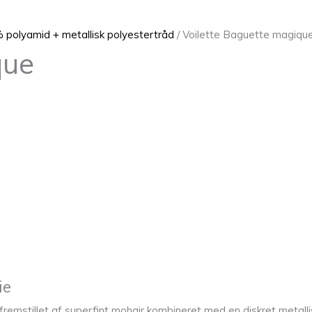
% polyamid + metallisk polyestertråd
/ Voilette Baguette magiqu
que
ie
fremstillet af superfint mohair kombineret med en diskret metallisk 