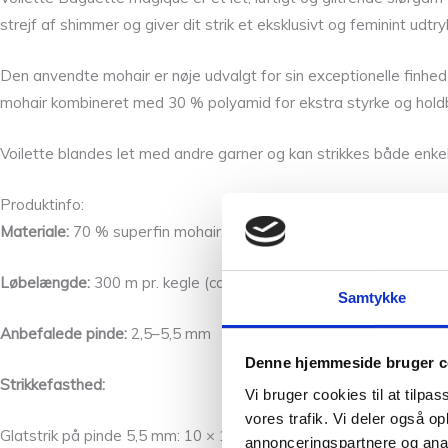
strejf af shimmer og giver dit strik et eksklusivt og feminint udtry
Den anvendte mohair er nøje udvalgt for sin exceptionelle finhed
mohair kombineret med 30 % polyamid for ekstra styrke og holdba
Voilette blandes let med andre garner og kan strikkes både enkelt
Produktinfo:
Materiale:
70 % superfin mohair, 30 % polyamid + metallisk poly
Løbelængde:
300 m pr. kegle (ca. 328 yards)
Samtykke
Anbefalede pinde:
2,5–5,5 mm
Denne hjemmeside bruger c
Strikkefasthed:
Vi bruger cookies til at tilpas
vores trafik. Vi deler også 
Glatstrik på pinde 5,5 mm: 10 × 10 cm = 16 masker × 22 pinde
annonceringspartnere og anal