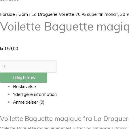
Forside
/
Garn
/
La Droguerie Voilette 70 % superfin mohair, 30 
Voilette Baguette magi
kr.
159,00
Tilføj til kurv
Beskrivelse
Yderligere information
Anmeldelser (0)
Voilette Baguette magique fra La Droguer
Voilette Baguette magique er et let, luftigt og glitrende slørgarn 