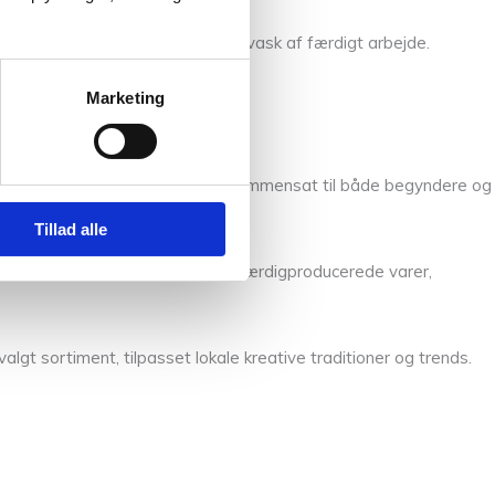
 Test altid på en strikkeprøve før vask af færdigt arbejde.
trikkeprojekter.
Marketing
et-selv-projekter. Sortimentet er sammensat til både begyndere og
Tillad alle
mønstre og inspiration frem for færdigproducerede varer,
algt sortiment, tilpasset lokale kreative traditioner og trends.