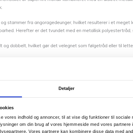
k.
 og stammer fra angoragedeunger, hvilket resulterer i et meget l
rhed. Herefter er det tvundet med en metallisk polyestertråd, so
 og dobbelt, hvilket gør det velegnet som følgetråd eller til lett
estertråd
Detaljer
ookies
se vores indhold og annoncer, til at vise dig funktioner til sociale
oplysninger om din brug af vores hjemmeside med vores partnere i
ysepartnere. Vores partnere kan kombinere disse data med andr