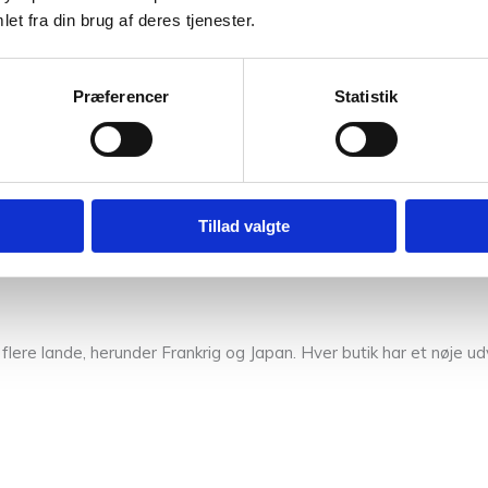
et fra din brug af deres tjenester.
ladt. Når arbejdet er tørt, kan det børstes let for at løfte luven.
t let, luksuriøst og glitrende garn til elegante og stemningsfulde s
Præferencer
Statistik
r sig i materialer og tilbehør til håndarbejde og kreative gør-d
mykkefremstilling.
Tillad valgte
. La Droguerie fokuserer derfor på salg af kvalitetsmaterialer, 
flere lande, herunder Frankrig og Japan. Hver butik har et nøje udv