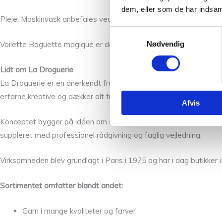
dem, eller som de har indsaml
Pleje: Maskinvask anbefales ved 30 °C, skyl i lunkent vand og tør f
Samtykkevalg
Voilette Baguette magique er det ideelle valg til dig, der ønsker e
Nødvendig
Lidt om La Droguerie
La Droguerie er en anerkendt fransk butikskæde, der specialisere
erfarne kreative og dækker alt fra strik og hækling til syning og s
Afvis
Konceptet bygger på idéen om selv at skabe personlige produkter
suppleret med professionel rådgivning og faglig vejledning.
Virksomheden blev grundlagt i Paris i 1975 og har i dag butikker i 
Sortimentet omfatter blandt andet:
Garn i mange kvaliteter og farver