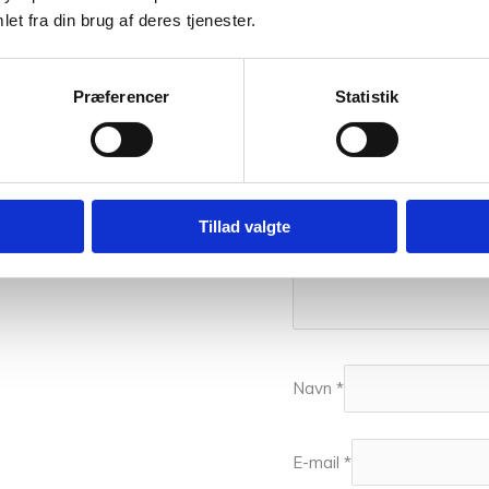
Din bedømmelse
et fra din brug af deres tjenester.
Din anmeldelse
*
Præferencer
Statistik
Tillad valgte
Navn
*
E-mail
*