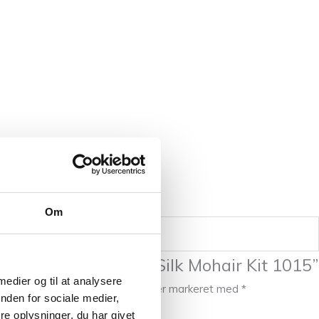
Om
il at anmelde “Tynn Silk Mohair Kit 1015”
 medier og til at analysere
blive publiceret.
Krævede felter er markeret med
*
nden for sociale medier,
e oplysninger, du har givet