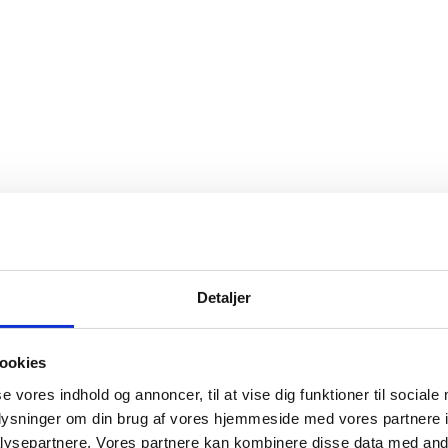
Detaljer
0,025 kg
ookies
Vær den første t
se vores indhold og annoncer, til at vise dig funktioner til sociale
Din e-mailadresse vil ikke 
oplysninger om din brug af vores hjemmeside med vores partnere i
ysepartnere. Vores partnere kan kombinere disse data med andr