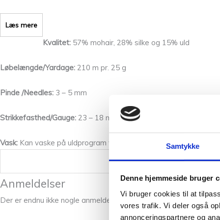
Læs mere
Kvalitet:
57% mohair, 28% silke og 15% uld
Løbelængde/Yardage:
210 m pr. 25 g
Pinde /Needles:
3 – 5 mm
Strikkefasthed/Gauge:
23 – 18 masker lig med 10 cm i bredden.
Vask:
Kan vaske på uldprogram ved 30 grader.
Samtykke
Vægt
Denne hjemmeside bruger c
Anmeldelser
Vi bruger cookies til at tilpas
Der er endnu ikke nogle anmeldelser.
vores trafik. Vi deler også 
annonceringspartnere og anal