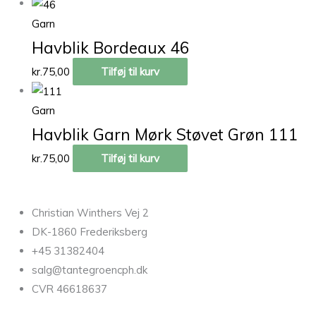
Garn
Havblik Bordeaux 46
kr.
75,00
Tilføj til kurv
Garn
Havblik Garn Mørk Støvet Grøn 111
kr.
75,00
Tilføj til kurv
Christian Winthers Vej 2
DK-1860 Frederiksberg
+45 31382404
salg@tantegroencph.dk
CVR 46618637