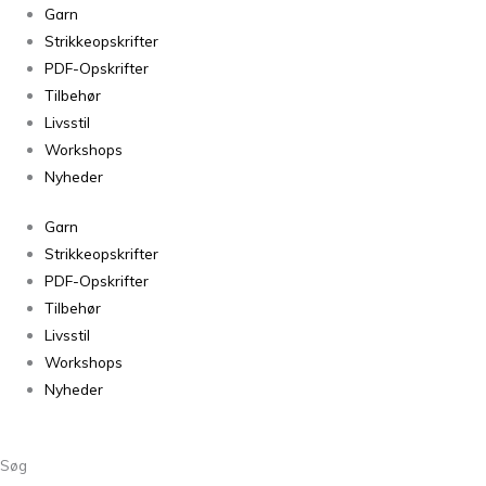
Tynn
Garn
Line
Strikkeopskrifter
Olivengrønn
PDF-Opskrifter
9062
Tilbehør
antal
Livsstil
Workshops
Nyheder
Garn
Strikkeopskrifter
PDF-Opskrifter
Tilbehør
Livsstil
Workshops
Nyheder
Søg