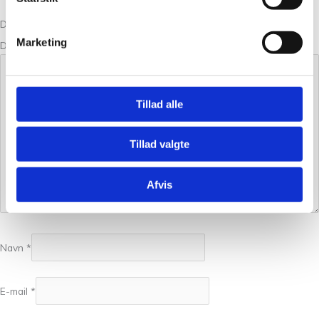
Din bedømmelse
Marketing
Din anmeldelse
*
Tillad alle
Tillad valgte
Afvis
Navn
*
E-mail
*