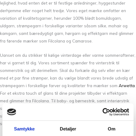
lejlighed, hvad enten det er til festlige anledninger, hyggestunder
derhjemme eller noget helt tredje. Vores eget mærke omfatter en
variation af kvalitetsgarner, herunder 100% blødt bomuldsgarn,
uldgarn, strømpegarn i forskellige varianter såsom silke, mohair og
kamgarn, samt bæredygtigt garn, hørgarn og effektgarn med glimmer
fra førende mærker som Filcolana og Camarose.
Uanset om du strikker til kølige vinterdage eller varme sommeraftener,
har vi garnet til dig. Vores sortiment spænder fra vinterstrik til
sommerstrik og alt derimellem. Skal du forkæle dig selv eller en kær
med et par fine strømper, kan du vælge blandt vores brede udvalg af
strømpegarn i forskellige farver og kvaliteter fra mærker som
Arwetta
.
For et ekstra touch af glans til dine projekter tilbyder vi effektgarn
med glimmer fra Filcolana. Til baby- og børnestrik, samt interiørstrik
som håndklæder og grydelapper, har vi lækre bomuldsgarner i mange
skønne farver. Derudover finder du uldgarn og hørgarn til projekter
som sweatre, veste og bluser.
Samtykke
Detaljer
Om