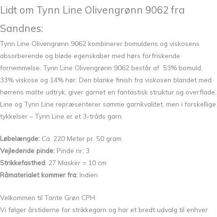
Lidt om Tynn Line Olivengrønn 9062 fra
Sandnes:
Tynn Line Olivengrønn 9062 kombinerer bomuldens og viskosens
absorberende og bløde egenskaber med hørs forfriskende
fornemmelse. Tynn Line Olivengrønn 9062 består af 53% bomuld,
33% viskose og 14% hør. Den blanke finish fra viskosen blandet med
hørrens matte udtryk, giver garnet en fantastisk struktur og overflade.
Line og Tynn Line repræsenterer samme garnkvalitet, men i forskellige
tykkelser – Tynn Line er et 3-tråds garn.
Løbelængde:
Ca. 220 Meter pr. 50 gram
Vejledende pinde:
Pinde nr. 3
Strikkefasthed
: 27 Masker = 10 cm
Råmaterialet kommer fra:
Indien
Velkommen til Tante Grøn CPH:
Vi følger årstiderne for strikkegarn og har et bredt udvalg til enhver