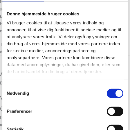
Når du bestiller garn online hos os, kan du altid forvente en god
service og hurtig levering. Vi stræber efter at give den bedste
Denne hjemmeside bruger cookies
kundeoplevelse både online og i vores fysiske butik på Frederiksberg.
Vi bruger cookies til at tilpasse vores indhold og
Her finder du også unikke produkter og ekspertrådgivning til dit
annoncer, til at vise dig funktioner til sociale medier og til
næste strikkeprojekt.
at analysere vores trafik. Vi deler også oplysninger om
din brug af vores hjemmeside med vores partnere inden
Tak fordi du valgte Tante Grøn CPH. Vi ser frem til at være en del af
for sociale medier, annonceringspartnere og
dine strikkeeventyr!
analysepartnere. Vores partnere kan kombinere disse
Vægt
0,05 kg
data med andre oplysninger, du har givet dem, eller som
de har indsamlet fra din brug af deres tjenester.
Anmeldelser
Der er endnu ikke nogle anmeldelser.
Samtykkevalg
Nødvendig
Vær den første til at anmelde “Tynn Line
Olivengrønn 9062”
Præferencer
Din e-mailadresse vil ikke blive publiceret.
Krævede felter er markeret
med
*
Statistik