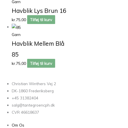
Garn
Havblik Lys Brun 16
kr.
75,00
Tilføj til kurv
Garn
Havblik Mellem Blå
85
kr.
75,00
Tilføj til kurv
Christian Winthers Vej 2
DK-1860 Frederiksberg
+45 31382404
salg@tantegroencph.dk
CVR 46618637
Om Os