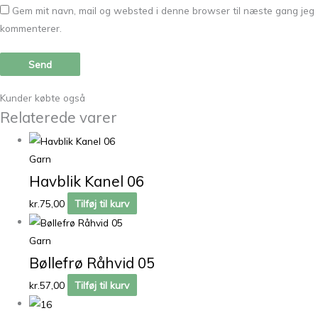
Gem mit navn, mail og websted i denne browser til næste gang jeg
kommenterer.
Kunder købte også
Relaterede varer
Garn
Havblik Kanel 06
kr.
75,00
Tilføj til kurv
Garn
Bøllefrø Råhvid 05
kr.
57,00
Tilføj til kurv