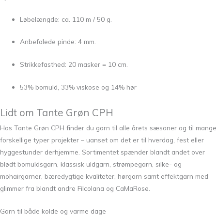
Løbelængde: ca. 110 m / 50 g.
Anbefalede pinde: 4 mm.
Strikkefasthed: 20 masker = 10 cm.
53% bomuld, 33% viskose og 14% hør
Lidt om
Tante Grøn CPH
Hos Tante Grøn CPH finder du garn til alle årets sæsoner og til mange
forskellige typer projekter – uanset om det er til hverdag, fest eller
hyggestunder derhjemme. Sortimentet spænder blandt andet over
blødt bomuldsgarn, klassisk uldgarn, strømpegarn, silke- og
mohairgarner, bæredygtige kvaliteter, hørgarn samt effektgarn med
glimmer fra blandt andre
Filcolana
og
CaMaRose
.
Garn til både kolde og varme dage