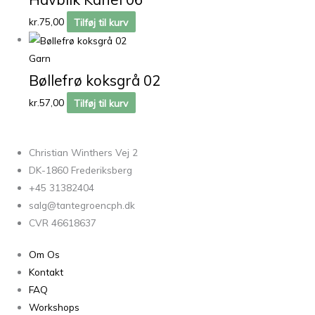
kr.
75,00
Tilføj til kurv
Garn
Bøllefrø koksgrå 02
kr.
57,00
Tilføj til kurv
Christian Winthers Vej 2
DK-1860 Frederiksberg
+45 31382404
salg@tantegroencph.dk
CVR 46618637
Om Os
Kontakt
FAQ
Workshops