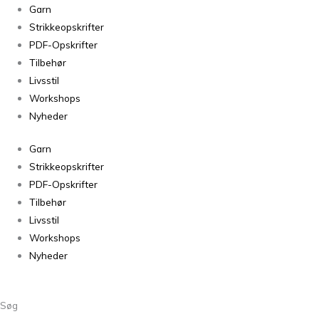
Tynn
Garn
Line
Strikkeopskrifter
Mint
PDF-Opskrifter
Green
Tilbehør
7911
Livsstil
antal
Workshops
Nyheder
Garn
Strikkeopskrifter
PDF-Opskrifter
Tilbehør
Livsstil
Workshops
Nyheder
Søg