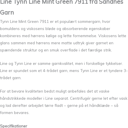
Line Tynn Line Mint Green 7911 fra
Sandnes
Garn
Tynn Line Mint Green 7911 er et populært sommergarn, hvor
bomuldens og viskosens bløde og absorberende egenskaber
kombineres med hørrens kølige og lette fornemmelse. Viskosens lette
glans sammen med hørrens mere matte udtryk giver garnet en
spændende struktur og en smuk overflade i det færdige strik.
Line og Tynn Line er samme garnkvalitet, men i forskellige tykkelser.
Line er spundet som et 4-trådet garn, mens Tynn Line er et tyndere 3-
trådet garn.
For at bevare kvaliteten bedst muligt anbefales det at vaske
håndstrikkede modeller i Line separat. Centrifugér gerne let efter vask
og lad derefter arbejdet tørre fladt – gerne på et håndklæde – så
formen bevares.
Specifikationer