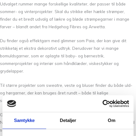
Udvalget rummer mange forskellige kvaliteter, der passer til både
sommer- og vinterprojekter. Skal du strikke eller hækle strømper,
finder du et bredt udvalg af lækre og bløde strømpegarner i mange
farver – blandt andet fra
Hedgehog Fibres
og Arwetta.
Du finder også effektgarn med glimmer som Paia, der kan give dit
strikketøj et ekstra dekorativt udtryk. Derudover har vi mange
bomuldsgarner, som er oplagte til baby- og børnestrik,
sommerprojekter og interiør som håndklæder, viskestykker og
grydelapper.
Til større projekter som sweatre, veste og bluser finder du både uld-
og hørgarner, der kan bruges året rundt – både til kølige
sommeraftener og kolde vinterdage.
God service og hurtig levering
Samtykke
Detaljer
Om
Når du bestiller garn online hos Tante Grøn CPH, kan du forvente god
service og hurtig levering. Det gælder både ved køb af garn,