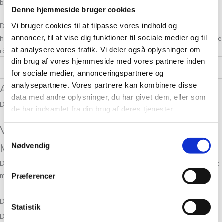
brugskunst samt strikke- og hækletilbehør.
Denne hjemmeside bruger cookies
Vi bruger cookies til at tilpasse vores indhold og
Du er også altid velkommen i vores fysiske butik på
Frederiksberg
,
annoncer, til at vise dig funktioner til sociale medier og til
hvor du kan opleve nye produkter, få inspiration og få hjælp eller gode
at analysere vores trafik. Vi deler også oplysninger om
råd til dit næste strikke- eller hækleprojekt.
din brug af vores hjemmeside med vores partnere inden
Vægt
0,05 kg
for sociale medier, annonceringspartnere og
analysepartnere. Vores partnere kan kombinere disse
Anmeldelser
data med andre oplysninger, du har givet dem, eller som
Der er endnu ikke nogle anmeldelser.
de har indsamlet fra din brug af deres tjenester.
Vær den første til at anmelde “Tynn Line
Samtykkevalg
Mint Green 7911”
Nødvendig
Din e-mailadresse vil ikke blive publiceret.
Krævede felter er markeret
med
*
Præferencer
Din bedømmelse
Statistik
Din anmeldelse
*