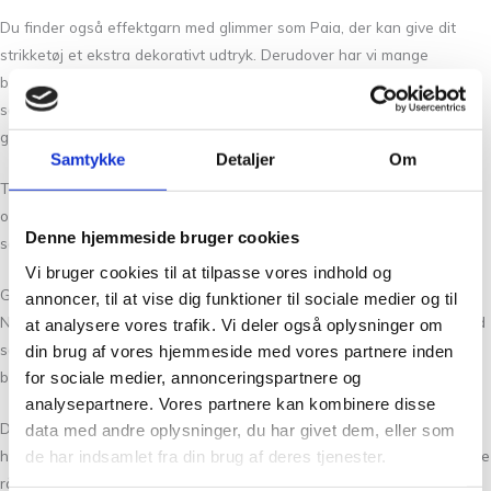
Du finder også effektgarn med glimmer som Paia, der kan give dit
strikketøj et ekstra dekorativt udtryk. Derudover har vi mange
bomuldsgarner, som er oplagte til baby- og børnestrik,
sommerprojekter og interiør som håndklæder, viskestykker og
grydelapper.
Samtykke
Detaljer
Om
Til større projekter som sweatre, veste og bluser finder du både uld-
og hørgarner, der kan bruges året rundt – både til kølige
Denne hjemmeside bruger cookies
sommeraftener og kolde vinterdage.
Vi bruger cookies til at tilpasse vores indhold og
God service og hurtig levering
annoncer, til at vise dig funktioner til sociale medier og til
Når du bestiller garn online hos Tante Grøn CPH, kan du forvente god
at analysere vores trafik. Vi deler også oplysninger om
service og hurtig levering. Det gælder både ved køb af garn,
din brug af vores hjemmeside med vores partnere inden
brugskunst samt strikke- og hækletilbehør.
for sociale medier, annonceringspartnere og
analysepartnere. Vores partnere kan kombinere disse
Du er også altid velkommen i vores fysiske butik på
Frederiksberg
,
data med andre oplysninger, du har givet dem, eller som
hvor du kan opleve nye produkter, få inspiration og få hjælp eller gode
de har indsamlet fra din brug af deres tjenester.
råd til dit næste strikke- eller hækleprojekt.