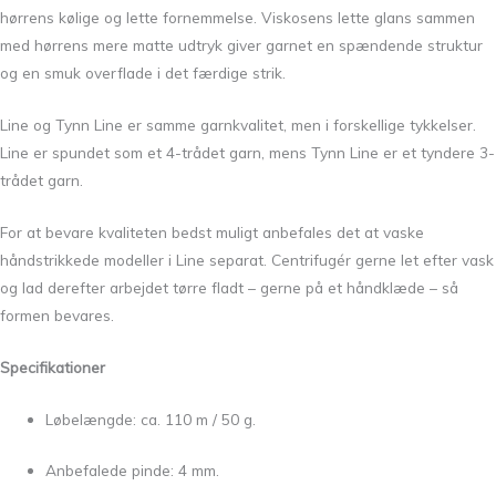
hørrens kølige og lette fornemmelse. Viskosens lette glans sammen
med hørrens mere matte udtryk giver garnet en spændende struktur
og en smuk overflade i det færdige strik.
Line og Tynn Line er samme garnkvalitet, men i forskellige tykkelser.
Line er spundet som et 4-trådet garn, mens Tynn Line er et tyndere 3-
trådet garn.
For at bevare kvaliteten bedst muligt anbefales det at vaske
håndstrikkede modeller i Line separat. Centrifugér gerne let efter vask
og lad derefter arbejdet tørre fladt – gerne på et håndklæde – så
formen bevares.
Specifikationer
Løbelængde: ca. 110 m / 50 g.
Anbefalede pinde: 4 mm.