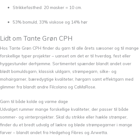
Strikkefasthed: 20 masker = 10 cm.
53% bomuld, 33% viskose og 14% hør
Lidt om
Tante Grøn CPH
Hos Tante Grøn CPH finder du garn til alle årets sæsoner og til mange
forskellige typer projekter – uanset om det er til hverdag, fest eller
hyggestunder derhjemme. Sortimentet spænder blandt andet over
blødt bomuldsgarn, klassisk uldgarn, strømpegarn, silke- og
mohairgarner, bæredygtige kvaliteter, hørgarn samt effektgarn med
glimmer fra blandt andre
Filcolana
og
CaMaRose
.
Garn til både kolde og varme dage
Udvalget rummer mange forskellige kvaliteter, der passer til både
sommer- og vinterprojekter. Skal du strikke eller hækle strømper,
finder du et bredt udvalg af lækre og bløde strømpegarner i mange
farver – blandt andet fra
Hedgehog Fibres
og Arwetta.