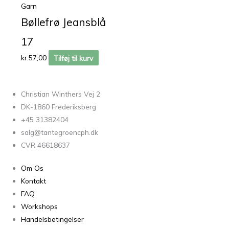
Garn
Bøllefrø Jeansblå
17
kr.
57,00
Tilføj til kurv
Christian Winthers Vej 2
DK-1860 Frederiksberg
+45 31382404
salg@tantegroencph.dk
CVR 46618637
Om Os
Kontakt
FAQ
Workshops
Handelsbetingelser