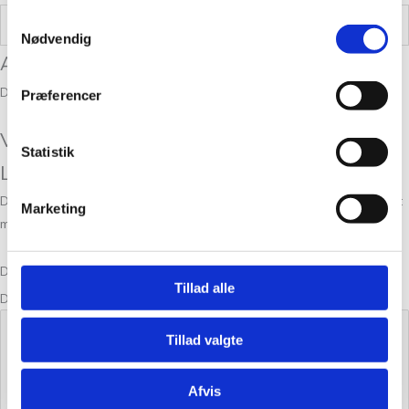
Samtykkevalg
Vægt
0,05 kg
Nødvendig
Anmeldelser
Der er endnu ikke nogle anmeldelser.
Præferencer
Vær den første til at anmelde “Tynn Line
Statistik
Lavender 5223”
Din e-mailadresse vil ikke blive publiceret.
Krævede felter er markeret
Marketing
med
*
Din bedømmelse
Tillad alle
Din anmeldelse
*
Tillad valgte
Afvis