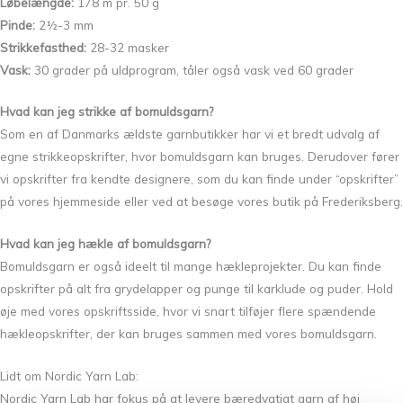
Løbelængde:
178 m pr. 50 g
Pinde:
2½-3 mm
Strikkefasthed:
28-32 masker
Vask:
30 grader på uldprogram, tåler også vask ved 60 grader
Hvad kan jeg strikke af bomuldsgarn?
Som en af Danmarks ældste garnbutikker har vi et bredt udvalg af
egne strikkeopskrifter, hvor bomuldsgarn kan bruges. Derudover fører
vi opskrifter fra kendte designere, som du kan finde under “opskrifter”
på vores hjemmeside eller ved at besøge vores butik på Frederiksberg.
Hvad kan jeg hækle af bomuldsgarn?
Bomuldsgarn er også ideelt til mange hækleprojekter. Du kan finde
opskrifter på alt fra grydelapper og punge til karklude og puder. Hold
øje med vores opskriftsside, hvor vi snart tilføjer flere spændende
hækleopskrifter, der kan bruges sammen med vores bomuldsgarn.
Lidt om Nordic Yarn Lab:
Nordic Yarn Lab har fokus på at levere bæredygtigt garn af høj