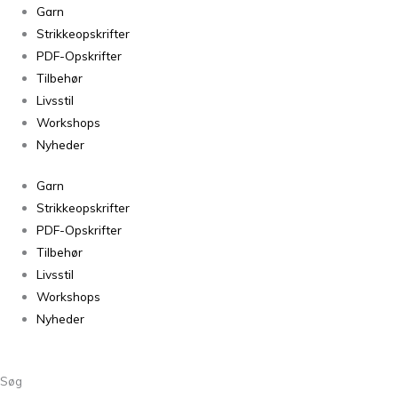
Tromsø
Garn
Ensfarvet
Strikkeopskrifter
Vanilla
PDF-Opskrifter
0099
Tilbehør
antal
Livsstil
Workshops
Nyheder
Garn
Strikkeopskrifter
PDF-Opskrifter
Tilbehør
Livsstil
Workshops
Nyheder
Søg