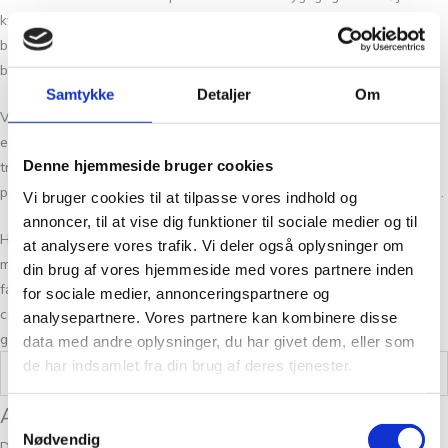
kvalitet, produceret med respekt for FN’s verdensmål. Vi tilbyder et
bredt udvalg af rene naturmaterialer som alpaka, mohair, økologisk
bomuld, merinould, kameluld og meget mere.
Samtykke
Detaljer
Om
Vores garn er så bæredygtigt og naturligt som muligt. Et godt
eksempel er vores Tromsø-garn, fremstillet af 100 % økologisk, 4-
Denne hjemmeside bruger cookies
trådet bomuld. Det er et blødt og miljøvenligt garn, der er ideelt til
projekter som babytøj, hæklet legetøj, sommertoppe og lette sweatre.
Vi bruger cookies til at tilpasse vores indhold og
annoncer, til at vise dig funktioner til sociale medier og til
Hos Nordic Yarn Lab kan du finde økologisk garn, der sikrer en
at analysere vores trafik. Vi deler også oplysninger om
miljøvenlig og socialt ansvarlig produktion, lige fra råmaterialet til det
din brug af vores hjemmeside med vores partnere inden
færdige produkt. Mange af vores garner er desuden GOTS-
for sociale medier, annonceringspartnere og
certificerede, hvilket understøtter vores fokus på bæredygtighed
analysepartnere. Vores partnere kan kombinere disse
gennem hele produktionsprocessen.
data med andre oplysninger, du har givet dem, eller som
de har indsamlet fra din brug af deres tjenester.
Vægt
0,05 kg
Anmeldelser
Samtykkevalg
Nødvendig
Der er endnu ikke nogle anmeldelser.