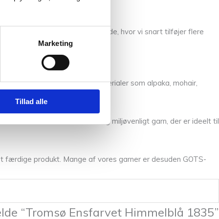
Hold øje med vores opskriftsside, hvor vi snart tilføjer flere
Marketing
et bredt udvalg af rene naturmaterialer som alpaka, mohair,
Tillad alle
et bomuld. Det er et blødt og miljøvenligt garn, der er ideelt til
il det færdige produkt. Mange af vores garner er desuden GOTS-
melde “Tromsø Ensfarvet Himmelblå 1835”