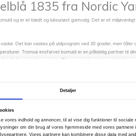
lblå 1835 fra Nordic Ya
d og er et blødt og luksuriøst garnvalg. Det er et miljøvenligt 
ne vaske. Det kan vaskes på uldprogram ved 30 grader, men tåle
aturer. Tromsø ensfarvet bomuld er en pålidelig partner til dine
ærligt til dig selv eller andre, er Tromsø ensfarvet bomuld et frem
Detaljer
ookies
se vores indhold og annoncer, til at vise dig funktioner til sociale
f egne strikkeopskrifter, hvor bomuldsgarn kan bruges. Derudover
oplysninger om din brug af vores hjemmeside med vores partnere i
s butik på Frederiksberg.
ysepartnere. Vores partnere kan kombinere disse data med andr