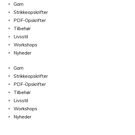
Tromsø
Garn
Ensfarvet
Strikkeopskrifter
Himmelblå
PDF-Opskrifter
1835
Tilbehør
antal
Livsstil
Workshops
Nyheder
Garn
Strikkeopskrifter
PDF-Opskrifter
Tilbehør
Livsstil
Workshops
Nyheder