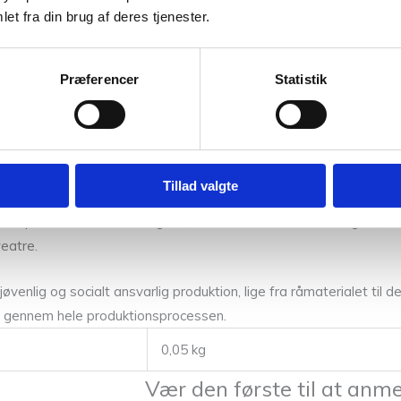
et fra din brug af deres tjenester.
opskrifter på alt fra grydelapper og punge til karklude og puder. 
Præferencer
Statistik
 bomuldsgarn.
valitet, produceret med respekt for FN’s verdensmål. Vi tilbyder 
Tillad valgte
empel er vores Tromsø-garn, fremstillet af 100 % økologisk, 4-tråd
eatre.
ljøvenlig og socialt ansvarlig produktion, lige fra råmaterialet t
ed gennem hele produktionsprocessen.
0,05 kg
Vær den første til at an