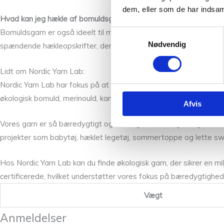
dem, eller som de har indsaml
Hvad kan jeg hækle af bomuldsgarn?
Bomuldsgarn er også ideelt til mange hækleprojekter. Du kan finde 
Samtykkevalg
Nødvendig
spændende hækleopskrifter, der kan bruges sammen med vores
Lidt om Nordic Yarn Lab:
Nordic Yarn Lab har fokus på at levere bæredygtigt garn af høj k
økologisk bomuld, merinould, kameluld og meget mere.
Afvis
Vores garn er så bæredygtigt og naturligt som muligt. Et godt eks
projekter som babytøj, hæklet legetøj, sommertoppe og lette sw
Hos Nordic Yarn Lab kan du finde økologisk garn, der sikrer en mi
certificerede, hvilket understøtter vores fokus på bæredygtigh
Vægt
Anmeldelser