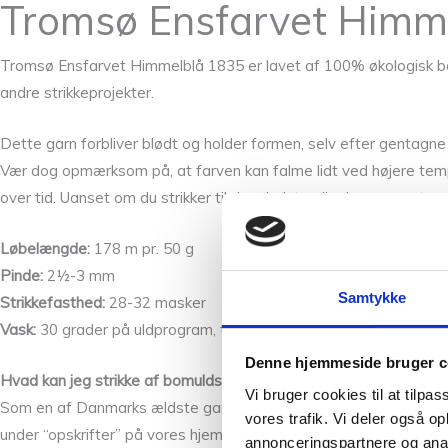
Tromsø Ensfarvet Himme
Tromsø Ensfarvet Himmelblå 1835 er lavet af 100% økologisk bomul
andre strikkeprojekter.
Dette garn forbliver blødt og holder formen, selv efter gentag
Vær dog opmærksom på, at farven kan falme lidt ved højere temper
over tid. Uanset om du strikker til de mindste eller laver noget s
Løbelængde:
178 m pr. 50 g
Pinde:
2½-3 mm
Samtykke
Strikkefasthed:
28-32 masker
Vask:
30 grader på uldprogram, tåler også vask ved 60 grader
Denne hjemmeside bruger c
Hvad kan jeg strikke af bomuldsgarn?
Vi bruger cookies til at tilpas
Som en af Danmarks ældste garnbutikker har vi et bredt udvalg a
vores trafik. Vi deler også 
under “opskrifter” på vores hjemmeside eller ved at besøge vore
annonceringspartnere og anal