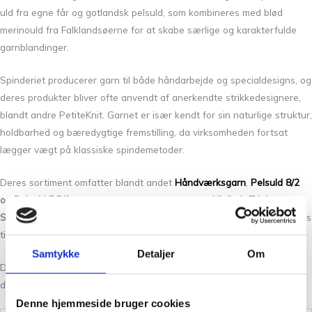
uld fra egne får og gotlandsk pelsuld, som kombineres med blød
merinould fra Falklandsøerne for at skabe særlige og karakterfulde
garnblandinger.
Spinderiet producerer garn til både håndarbejde og specialdesigns, og
deres produkter bliver ofte anvendt af anerkendte strikkedesignere,
blandt andre PetiteKnit. Garnet er især kendt for sin naturlige struktur,
holdbarhed og bæredygtige fremstilling, da virksomheden fortsat
lægger vægt på klassiske spindemetoder.
Deres sortiment omfatter blandt andet
Håndværksgarn
,
Pelsuld 8/2
og
Pelsuld 5,5/2
, samt de populære kollektioner
Hjelholt Triple
og
Samsø
, der appellerer til både erfarne og nye strikkere. Garnet bruges
til alt fra trøjer og sokker til tæpper og sjaler.
Samtykke
Detaljer
Om
Du kan læse mere om Hjelholt Uldspinderi og deres produkter på
deres
officielle hjemmeside
.
Denne hjemmeside bruger cookies