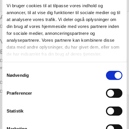
Vægt
0,100 kg
Vi bruger cookies til at tilpasse vores indhold og
annoncer, til at vise dig funktioner til sociale medier og til
Anmeldelser
at analysere vores trafik. Vi deler også oplysninger om
Der er endnu ikke nogle anmeldelser.
din brug af vores hjemmeside med vores partnere inden
for sociale medier, annonceringspartnere og
Vær den første til at anmelde “Triple Sky
analysepartnere. Vores partnere kan kombinere disse
data med andre oplysninger, du har givet dem, eller som
Blue 46”
de har indsamlet fra din brug af deres tjenester.
Din e-mailadresse vil ikke blive publiceret.
Krævede felter er markeret
med
*
Samtykkevalg
Nødvendig
Din bedømmelse
Din anmeldelse
*
Præferencer
Statistik
Marketing