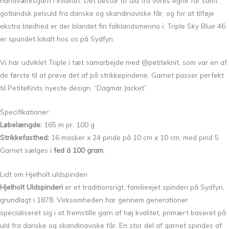
håndværksgarn i kvalitet. Det består af uld fra vores egne får samt
gotlandsk pelsuld fra danske og skandinaviske får, og for at tilføje
ekstra blødhed er der blandet fin falklandsmerino i. Triple Sky Blue 46
er spundet lokalt hos os på Sydfyn.
Vi har udviklet Triple i tæt samarbejde med @petiteknit, som var en af
de første til at prøve det af på strikkepindene. Garnet passer perfekt
til PetiteKnits nyeste design, “Dagmar Jacket”.
Specifikationer:
Løbelængde:
165 m pr. 100 g
Strikkefasthed:
16 masker x 24 pinde på 10 cm x 10 cm, med pind 5
Garnet sælges i
fed á 100 gram
.
Lidt om Hjelholt uldspinderi
Hjelholt Uldspinderi
er et traditionsrigt, familieejet spinderi på Sydfyn,
grundlagt i 1878. Virksomheden har gennem generationer
specialiseret sig i at fremstille garn af høj kvalitet, primært baseret på
uld fra danske og skandinaviske får. En stor del af garnet spindes af