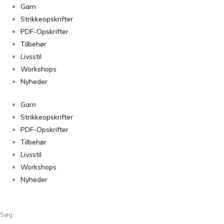
Triple
Garn
Sky
Strikkeopskrifter
Blue
PDF-Opskrifter
46
Tilbehør
antal
Livsstil
Workshops
Nyheder
Garn
Strikkeopskrifter
PDF-Opskrifter
Tilbehør
Livsstil
Workshops
Nyheder
Søg