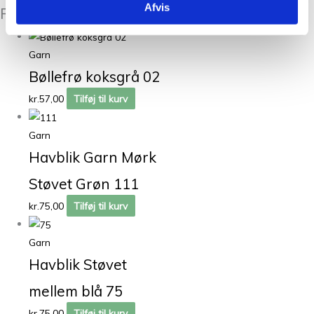
Afvis
Relaterede varer
Garn
Bøllefrø koksgrå 02
kr.
57,00
Tilføj til kurv
Garn
Havblik Garn Mørk
Støvet Grøn 111
kr.
75,00
Tilføj til kurv
Garn
Havblik Støvet
mellem blå 75
kr.
75,00
Tilføj til kurv