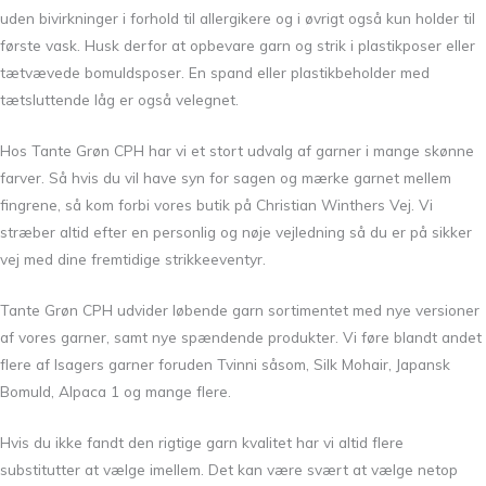
uden bivirkninger i forhold til allergikere og i øvrigt også kun holder til
første vask. Husk derfor at opbevare garn og strik i plastikposer eller
tætvævede bomuldsposer. En spand eller plastikbeholder med
tætsluttende låg er også velegnet.
Hos Tante Grøn CPH har vi et stort udvalg af garner i mange skønne
farver. Så hvis du vil have syn for sagen og mærke garnet mellem
fingrene, så kom forbi vores butik på Christian Winthers Vej. Vi
stræber altid efter en personlig og nøje vejledning så du er på sikker
vej med dine fremtidige strikkeeventyr.
Tante Grøn CPH udvider løbende garn sortimentet med nye versioner
af vores garner, samt nye spændende produkter. Vi føre blandt andet
flere af Isagers garner foruden Tvinni såsom, Silk Mohair, Japansk
Bomuld, Alpaca 1 og mange flere.
Hvis du ikke fandt den rigtige garn kvalitet har vi altid flere
substitutter at vælge imellem. Det kan være svært at vælge netop