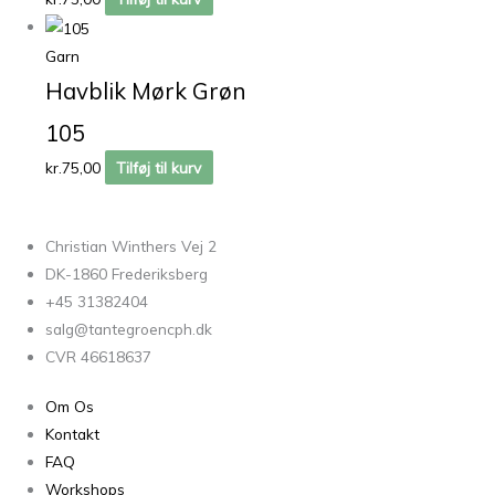
Garn
Havblik Mørk Grøn
105
kr.
75,00
Tilføj til kurv
Christian Winthers Vej 2
DK-1860 Frederiksberg
+45 31382404
salg@tantegroencph.dk
CVR 46618637
Om Os
Kontakt
FAQ
Workshops