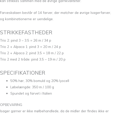
kan strikkes sammen med de øvrige garnkvaliteter.
Farveskalaen består af 14 farver, der matcher de øvrige Isagerfarver,
og kombinationerne er uendelige.
STRIKKEFASTHEDER
Trio 2: pind 3 – 3,5 = 26 m / 34 p
Trio 2 + Alpaca 1: pind 3 = 20 m / 24 p
Trio 2 + Alpaca 2: pind 3,5 = 18 m / 22 p
Trio 2 med 2 tråde: pind 3,5 – 19 m / 20 p
SPECIFIKATIONER
50% hør, 30% bomuld og 20% lyocell
Løbelængde: 350 m / 100 g
Spundet og farvet i Italien
OPBEVARING
Isager garner er ikke mølbehandlede, da de midler der findes ikke er