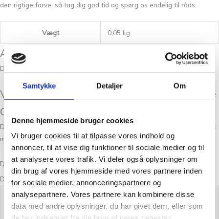
den rigtige farve, så tag dig god tid og spørg os endelig til råds.
Vægt
0,05 kg
Anmeldelser
Der er endnu ikke nogle anmeldelser.
Samtykke
Detaljer
Om
Vær den første til at anmelde “Trio 2 Bottle
Green”
Denne hjemmeside bruger cookies
Din e-mailadresse vil ikke blive publiceret.
Krævede felter er markeret
Vi bruger cookies til at tilpasse vores indhold og
med
*
annoncer, til at vise dig funktioner til sociale medier og til
at analysere vores trafik. Vi deler også oplysninger om
Din bedømmelse
din brug af vores hjemmeside med vores partnere inden
Din anmeldelse
*
for sociale medier, annonceringspartnere og
analysepartnere. Vores partnere kan kombinere disse
data med andre oplysninger, du har givet dem, eller som
de har indsamlet fra din brug af deres tjenester.