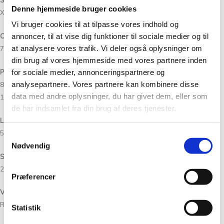
Denne hjemmeside bruger cookies
XS (S) M (L) XL (2XL) 3XL (4XL)
Vi bruger cookies til at tilpasse vores indhold og
Overvidde:
annoncer, til at vise dig funktioner til sociale medier og til
at analysere vores trafik. Vi deler også oplysninger om
76 (82) 87 (93) 100 (109) 120 (129)cm
din brug af vores hjemmeside med vores partnere inden
Passer brystmål:
for sociale medier, annonceringspartnere og
80-85 (85-90) 90-95 (95-100) 100-110
analysepartnere. Vores partnere kan kombinere disse
(110-120) 120-130 (130-
data med andre oplysninger, du har givet dem, eller som
140)cm med et negativt bevægelsesrum (negative ease) på ca. 5cm.
de har indsamlet fra din brug af deres tjenester.
Længde:
57 (58) 59 (61) 63 (65) 67 (69)cm målt midt bag uden kraven.
Samtykkevalg
Nødvendig
Strikkefasthed:
22 masker, 28 pinde på 10x10cm i glatstrik, efter vask eller damp.
Præferencer
Vejledende pinde:
Rundpind 4mm.
Statistik