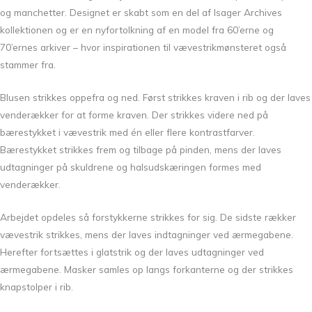
og manchetter. Designet er skabt som en del af Isager Archives
kollektionen og er en nyfortolkning af en model fra 60’erne og
70’ernes arkiver – hvor inspirationen til vævestrikmønsteret også
stammer fra.
Blusen strikkes oppefra og ned. Først strikkes kraven i rib og der laves
venderækker for at forme kraven. Der strikkes videre ned på
bærestykket i vævestrik med én eller flere kontrastfarver.
Bærestykket strikkes frem og tilbage på pinden, mens der laves
udtagninger på skuldrene og halsudskæringen formes med
venderækker.
Arbejdet opdeles så forstykkerne strikkes for sig. De sidste rækker
vævestrik strikkes, mens der laves indtagninger ved ærmegabene.
Herefter fortsættes i glatstrik og der laves udtagninger ved
ærmegabene. Masker samles op langs forkanterne og der strikkes
knapstolper i rib.