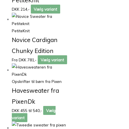
DKK 214,-
Vælg variant
PetiteKnit
Novice Cardigan
Chunky Edition
Fra DKK 781,-
Vælg variant
Opskrifter til børn fra Pixen
Havesweater fra
PixenDk
DKK 455 til 540,-
Vælg
variant