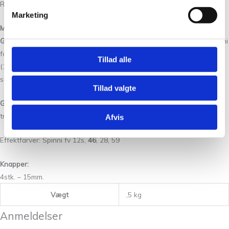
Rundpind 3mm.
Marketing
Materialeforslag:
Garn A (primærgarn):
200 (200) 200 (200) 200 (250) 250 (300)g Spinni
farve 6s, Isager (300m/50g)
og
125 (125) 125 (150) 150 (150) 150
Tillad alle
(175)g Silk Mohair farve E0, Isager (212m/25g) – Én tråd af hver
sammen.
Tillad valgte
Garn B (kontrast i vævestrik):
50g Spinni, Isager (300m/50g) – Én
tråd.
Eller
25g Silk Mohair, Isager (212m/25g) – To tråde sammen.
Afvis
Effektfarver: Spinni fv 12s,
46
, 28, 59
Knapper:
4stk. – 15mm.
Vægt
,5 kg
Anmeldelser