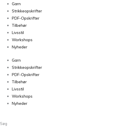
Tove
Garn
Shirt
Strikkeopskrifter
antal
PDF-Opskrifter
Tilbehør
Livsstil
Workshops
Nyheder
Garn
Strikkeopskrifter
PDF-Opskrifter
Tilbehør
Livsstil
Workshops
Nyheder
Søg