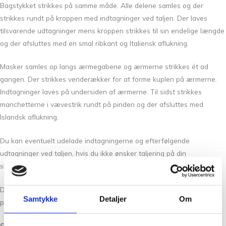
Bagstykket strikkes på samme måde. Alle delene samles og der
strikkes rundt på kroppen med indtagninger ved taljen. Der laves
tilsvarende udtagninger mens kroppen strikkes til sin endelige længde
og der afsluttes med en smal ribkant og Italiensk aflukning.
Masker samles op langs ærmegabene og ærmerne strikkes ét ad
gangen. Der strikkes venderækker for at forme kuplen på ærmerne.
Indtagninger laves på undersiden af ærmerne. Til sidst strikkes
manchetterne i vævestrik rundt på pinden og der afsluttes med
Islandsk aflukning.
Du kan eventuelt udelade indtagningerne og efterfølgende
udtagninger ved taljen, hvis du ikke ønsker taljering på din
skjortebluse.
Du kan finde video tutorials til opskriftens teknikker
Samtykke
Detaljer
Om
på:
youtube.com/odd-row
Størrelser: