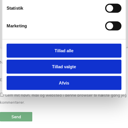
Statistik
Marketing
Tillad alle
Navn
*
Tillad valgte
E-mail
*
Afvis
Gem mit navn, mail og websted i denne browser til næste gang jeg
kommenterer.