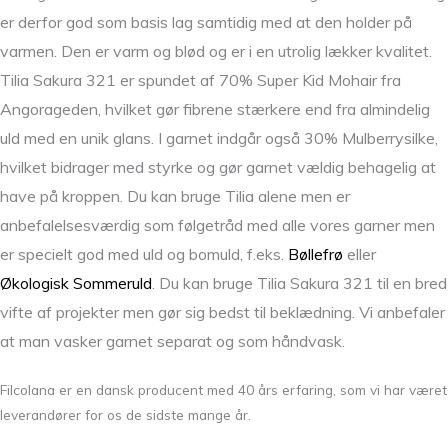
er derfor god som basis lag samtidig med at den holder på
varmen. Den er varm og blød og er i en utrolig lækker kvalitet.
Tilia Sakura 321 er spundet af 70% Super Kid Mohair fra
Angorageden, hvilket gør fibrene stærkere end fra almindelig
uld med en unik glans. I garnet indgår også 30% Mulberrysilke,
hvilket bidrager med styrke og gør garnet vældig behagelig at
have på kroppen. Du kan bruge Tilia alene men er
anbefalelsesværdig som følgetråd med alle vores garner men
er specielt god med uld og bomuld, f.eks.
Bøllefrø
eller
Økologisk Sommeruld
. Du kan bruge Tilia Sakura 321 til en bred
vifte af projekter men gør sig bedst til beklædning. Vi anbefaler
at man vasker garnet separat og som håndvask.
Filcolana er en dansk producent med 40 års erfaring, som vi har været
leverandører for os de sidste mange år.