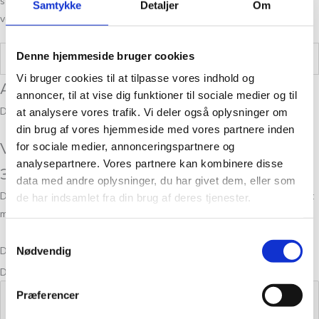
stræber altid efter en personlig og nøje vejledning så du er på sikker
Samtykke
Detaljer
Om
vej med dine fremtidige strikkeeventyr.
Denne hjemmeside bruger cookies
Vægt
0,05 kg
Vi bruger cookies til at tilpasse vores indhold og
Anmeldelser
annoncer, til at vise dig funktioner til sociale medier og til
Der er endnu ikke nogle anmeldelser.
at analysere vores trafik. Vi deler også oplysninger om
din brug af vores hjemmeside med vores partnere inden
Vær den første til at anmelde “Tilia Sakura
for sociale medier, annonceringspartnere og
analysepartnere. Vores partnere kan kombinere disse
321”
data med andre oplysninger, du har givet dem, eller som
Din e-mailadresse vil ikke blive publiceret.
Krævede felter er markeret
de har indsamlet fra din brug af deres tjenester.
med
*
Samtykkevalg
Din bedømmelse
Nødvendig
Din anmeldelse
*
Præferencer