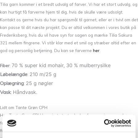
Tilia garn kommer i et bredt udvalg af farver. Vi har et stort udvalg, og
kan hurtigt få farverne hjem til dig, hvis de skulle være udsolgt.
Kontakt os gerne hvis du har spørgsmål til garnet, eller er i tvivl om det
kan passe til dit næste projekt. Du er altid velkommen i vores butik på
Frederiksberg, hvis du vil have syn for sagen og mærke Tilia Sakura
321 mellem fingrene. Vi står klar med et smil og stræber altid efter en
god og personlig betjening. Du kan se farverne
her
.
70 % super kid mohair, 30 % mulberrysilke
Fiber
:
Løbelængde
:
210 m/25 g
Oplægning
:
25 g nøgler
Vask
:
Håndvask.
Lidt om Tante Grøn CPH
Hos Tante Grøn CPH har vi et stort udvalg af garner i mange skønne
farver. Så hvis du vil have syn for sagen og mærke garnet mellem
fingrene, så kom forbi vores butik på Christian Winthers Vej. Vi