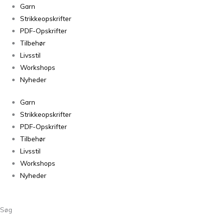
Tilia
Garn
Sakura
Strikkeopskrifter
321
PDF-Opskrifter
antal
Tilbehør
Livsstil
Workshops
Nyheder
Garn
Strikkeopskrifter
PDF-Opskrifter
Tilbehør
Livsstil
Workshops
Nyheder
Søg