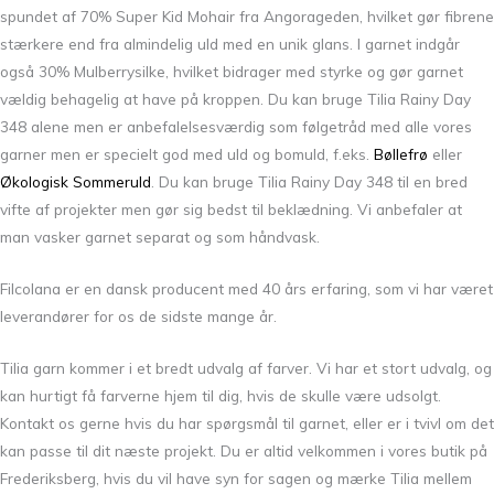
spundet af 70% Super Kid Mohair fra Angorageden, hvilket gør fibrene
stærkere end fra almindelig uld med en unik glans. I garnet indgår
også 30% Mulberrysilke, hvilket bidrager med styrke og gør garnet
vældig behagelig at have på kroppen. Du kan bruge Tilia Rainy Day
348 alene men er anbefalelsesværdig som følgetråd med alle vores
garner men er specielt god med uld og bomuld, f.eks.
Bøllefrø
eller
Økologisk Sommeruld
. Du kan bruge Tilia Rainy Day 348 til en bred
vifte af projekter men gør sig bedst til beklædning. Vi anbefaler at
man vasker garnet separat og som håndvask.
Filcolana er en dansk producent med 40 års erfaring, som vi har været
leverandører for os de sidste mange år.
Tilia garn kommer i et bredt udvalg af farver. Vi har et stort udvalg, og
kan hurtigt få farverne hjem til dig, hvis de skulle være udsolgt.
Kontakt os gerne hvis du har spørgsmål til garnet, eller er i tvivl om det
kan passe til dit næste projekt. Du er altid velkommen i vores butik på
Frederiksberg, hvis du vil have syn for sagen og mærke Tilia mellem