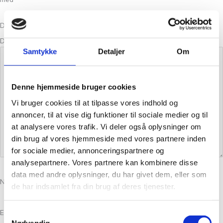
Din bedømmelse
Din anmeldelse
*
Samtykke
Detaljer
Om
Denne hjemmeside bruger cookies
Vi bruger cookies til at tilpasse vores indhold og
annoncer, til at vise dig funktioner til sociale medier og til
at analysere vores trafik. Vi deler også oplysninger om
din brug af vores hjemmeside med vores partnere inden
for sociale medier, annonceringspartnere og
analysepartnere. Vores partnere kan kombinere disse
data med andre oplysninger, du har givet dem, eller som
Navn
*
de har indsamlet fra din brug af deres tjenester.
E-mail
*
Samtykkevalg