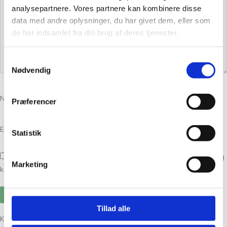
analysepartnere. Vores partnere kan kombinere disse
data med andre oplysninger, du har givet dem, eller som
de har indsamlet fra din brug af deres tjenester.
Samtykkevalg
Nødvendig
Navn
*
Præferencer
E-mail
*
Statistik
Gem mit navn, mail og websted i denne browser til næste gang jeg
Marketing
kommenterer.
Tillad alle
Kunder købte også