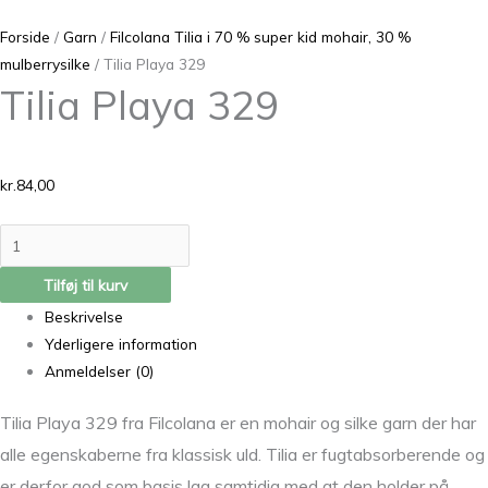
Forside
/
Garn
/
Filcolana Tilia i 70 % super kid mohair, 30 %
mulberrysilke
/ Tilia Playa 329
Tilia Playa 329
kr.
84,00
Tilføj til kurv
Beskrivelse
Yderligere information
Anmeldelser (0)
Tilia Playa 329 fra Filcolana er en mohair og silke garn der har
alle egenskaberne fra klassisk uld. Tilia er fugtabsorberende og
er derfor god som basis lag samtidig med at den holder på