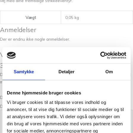
vej med dine fremtidige strikkeeventyr.
Vægt
0,05 kg
Anmeldelser
Der er endnu ikke nogle anmeldelser.
Vær den første til at anmelde “Tilia Playa
329”
Samtykke
Detaljer
Om
Din e-mailadresse vil ikke blive publiceret.
Krævede felter er markeret
med
*
Denne hjemmeside bruger cookies
Din bedømmelse
Vi bruger cookies til at tilpasse vores indhold og
Din anmeldelse
*
annoncer, til at vise dig funktioner til sociale medier og til
at analysere vores trafik. Vi deler også oplysninger om
din brug af vores hjemmeside med vores partnere inden
for sociale medier, annonceringspartnere og