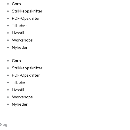
Tilia
Garn
Playa
Strikkeopskrifter
329
PDF-Opskrifter
antal
Tilbehør
Livsstil
Workshops
Nyheder
Garn
Strikkeopskrifter
PDF-Opskrifter
Tilbehør
Livsstil
Workshops
Nyheder
Søg