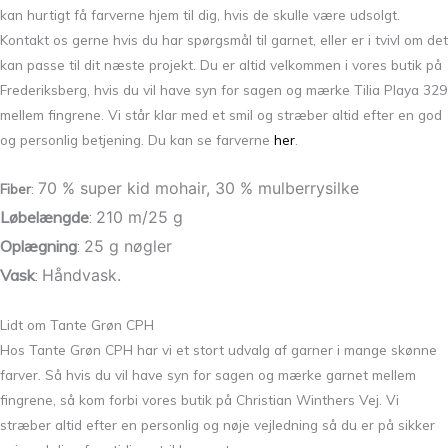
kan hurtigt få farverne hjem til dig, hvis de skulle være udsolgt.
Kontakt os gerne hvis du har spørgsmål til garnet, eller er i tvivl om det
kan passe til dit næste projekt. Du er altid velkommen i vores butik på
Frederiksberg, hvis du vil have syn for sagen og mærke Tilia Playa 329
mellem fingrene. Vi står klar med et smil og stræber altid efter en god
og personlig betjening. Du kan se farverne
her
.
70 % super kid mohair, 30 % mulberrysilke
Fiber
:
Løbelængde
:
210 m/25 g
Oplægning
:
25 g nøgler
Vask
:
Håndvask.
Lidt om Tante Grøn CPH
Hos Tante Grøn CPH har vi et stort udvalg af garner i mange skønne
farver. Så hvis du vil have syn for sagen og mærke garnet mellem
fingrene, så kom forbi vores butik på Christian Winthers Vej. Vi
stræber altid efter en personlig og nøje vejledning så du er på sikker