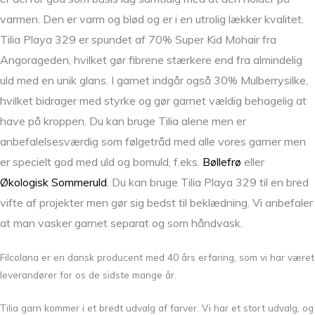
varmen. Den er varm og blød og er i en utrolig lækker kvalitet.
Tilia Playa 329 er spundet af 70% Super Kid Mohair fra
Angorageden, hvilket gør fibrene stærkere end fra almindelig
uld med en unik glans. I garnet indgår også 30% Mulberrysilke,
hvilket bidrager med styrke og gør garnet vældig behagelig at
have på kroppen. Du kan bruge Tilia alene men er
anbefalelsesværdig som følgetråd med alle vores garner men
er specielt god med uld og bomuld, f.eks.
Bøllefrø
eller
Økologisk Sommeruld
. Du kan bruge Tilia Playa 329 til en bred
vifte af projekter men gør sig bedst til beklædning. Vi anbefaler
at man vasker garnet separat og som håndvask.
Filcolana er en dansk producent med 40 års erfaring, som vi har været
leverandører for os de sidste mange år.
Tilia garn kommer i et bredt udvalg af farver. Vi har et stort udvalg, og