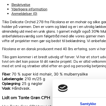
Beskrivelse
Yderligere information
Anmeldelser (0)
Tilia Delicate Orchid 278 fra Filcolana er en mohair og silke g
holder på varmen. Den er varm og blød og er i en utrolig lække
almindelig uld med en unik glans. I garnet indgår også 30% Mu
anbefalelsesværdig som følgetråd med alle vores garner men e
vifte af projekter men gør sig bedst til beklædning. Vi anbef
Filcolana er en dansk producent med 40 års erfaring, som vi ha
Tilia garn kommer i et bredt udvalg af farver. Vi har et stort udva
tvivl om det kan passe til dit næste projekt. Du er altid velkomm
med et smil og stræber altid efter en god og personlig betjeni
70 % super kid mohair, 30 % mulberrysilke
Fiber
:
Løbelængde
:
210 m/25 g
Oplægning
:
25 g nøgler
Vask
:
Håndvask.
Lidt om Tante Grøn CPH
Samtykke