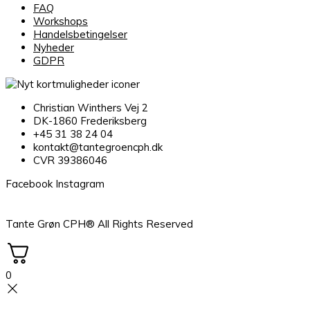
FAQ
Workshops
Handelsbetingelser
Nyheder
GDPR
Christian Winthers Vej 2
DK-1860 Frederiksberg
+45 31 38 24 04
kontakt@tantegroencph.dk
CVR 39386046
Facebook
Instagram
Tante Grøn CPH® All Rights Reserved
0