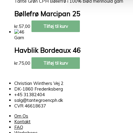
Tante Grøn CPH Bøllefrø i 100% blød merinould garn
Bøllefrø Marcipan 25
kr.
57,00
Tilføj til kurv
Garn
Havblik Bordeaux 46
kr.
75,00
Tilføj til kurv
Christian Winthers Vej 2
DK-1860 Frederiksberg
+45 31382404
salg@tantegroencph.dk
CVR 46618637
Om Os
Kontakt
FAQ
Workshops