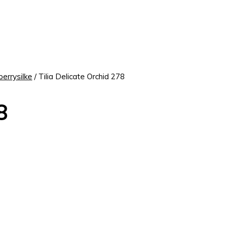
berrysilke
/ Tilia Delicate Orchid 278
8