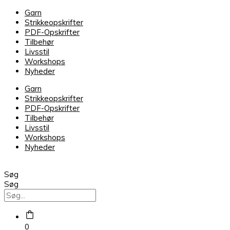
Tilia
Garn
Delicate
Strikkeopskrifter
Orchid
PDF-Opskrifter
278
Tilbehør
antal
Livsstil
Workshops
Nyheder
Garn
Strikkeopskrifter
PDF-Opskrifter
Tilbehør
Livsstil
Workshops
Nyheder
Søg
Søg
0