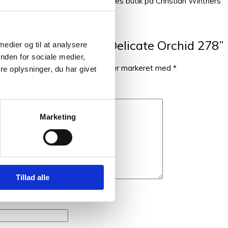
ellem fingrene, så kom forbi vores butik på Christian Winthers
il at anmelde “Tilia Delicate Orchid 278”
 medier og til at analysere
nden for sociale medier,
blive publiceret.
Krævede felter er markeret med
*
e oplysninger, du har givet
Marketing
Tillad alle