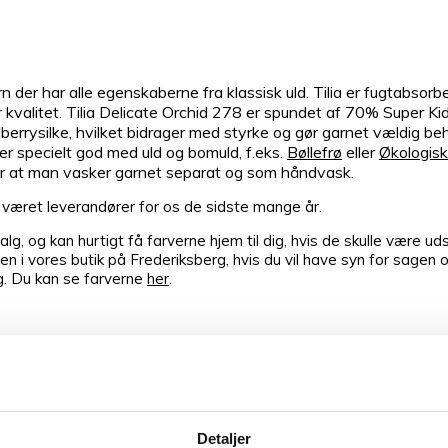
arn der har alle egenskaberne fra klassisk uld. Tilia er fugtabs
r kvalitet. Tilia Delicate Orchid 278 er spundet af 70% Super K
lberrysilke, hvilket bidrager med styrke og gør garnet vældig be
r specielt god med uld og bomuld, f.eks.
Bøllefrø
eller
Økologis
aler at man vasker garnet separat og som håndvask.
r været leverandører for os de sidste mange år.
lg, og kan hurtigt få farverne hjem til dig, hvis de skulle være uds
en i vores butik på Frederiksberg, hvis du vil have syn for sagen 
ng. Du kan se farverne
her
.
Detaljer