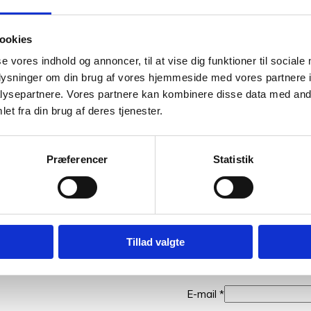
ønne farver. Så hvis du vil have syn for sagen og mærke garnet m
 er på sikker vej med dine fremtidige strikkeeventyr.
ookies
Vær den første t
se vores indhold og annoncer, til at vise dig funktioner til sociale
oplysninger om din brug af vores hjemmeside med vores partnere i
Din e-mailadresse vil ikke 
ysepartnere. Vores partnere kan kombinere disse data med andr
et fra din brug af deres tjenester.
Din bedømmelse
Præferencer
Statistik
Din anmeldelse
*
Tillad valgte
Navn
*
E-mail
*