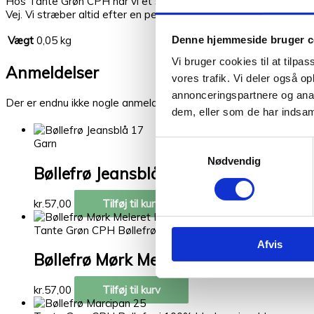
Hos Tante Grøn CPH har vi et stort udvalg af garner i mange sk
Vej. Vi stræber altid efter en personlig og nøje vejledning så du
Denne hjemmeside bruger c
Vægt
0,05 kg
Vi bruger cookies til at tilpas
Kunder købte også
Anmeldelser
vores trafik. Vi deler også 
annonceringspartnere og anal
Relaterede varer
Der er endnu ikke nogle anmeldelser.
dem, eller som de har indsaml
Garn
Samtykkevalg
Nødvendig
Bøllefrø Jeansblå 17
kr.
57,00
Tilføj til kurv
Tante Grøn CPH Bøllefrø i 100% blød merinould garn
Afvis
Bøllefrø Mørk Meleret Brun 31
kr.
57,00
Tilføj til kurv