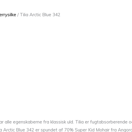
errysilke
/ Tilia Arctic Blue 342
r har alle egenskaberne fra klassisk uld. Tilia er fugtabsorberend
ilia Arctic Blue 342 er spundet af 70% Super Kid Mohair fra Angor