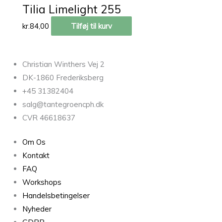
Tilia Limelight 255
kr.
84,00
Tilføj til kurv
Christian Winthers Vej 2
DK-1860 Frederiksberg
+45 31382404
salg@tantegroencph.dk
CVR 46618637
Om Os
Kontakt
FAQ
Workshops
Handelsbetingelser
Nyheder