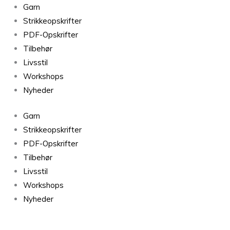
Tilia
Garn
Arctic
Strikkeopskrifter
Blue
PDF-Opskrifter
342
Tilbehør
antal
Livsstil
Workshops
Nyheder
Garn
Strikkeopskrifter
PDF-Opskrifter
Tilbehør
Livsstil
Workshops
Nyheder