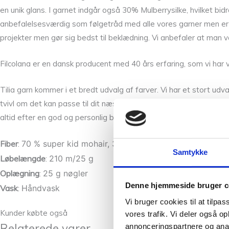
en unik glans. I garnet indgår også 30% Mulberrysilke, hvilket b
anbefalelsesværdig som følgetråd med alle vores garner men er 
projekter men gør sig bedst til beklædning. Vi anbefaler at man
Filcolana er en dansk producent med 40 års erfaring, som vi har 
Tilia garn kommer i et bredt udvalg af farver. Vi har et stort udval
tvivl om det kan passe til dit næste projekt. Du er altid velkomme
altid efter en god og personlig betjening. Du kan se farverne
her
.
70 % super kid mohair, 30 % mulberrysilke
Fiber
:
Samtykke
Løbelængde
:
210 m/25 g
Oplægning
:
25 g nøgler
Denne hjemmeside bruger c
Vask
:
Håndvask
Vi bruger cookies til at tilpas
Kunder købte også
vores trafik. Vi deler også 
Relaterede varer
annonceringspartnere og anal