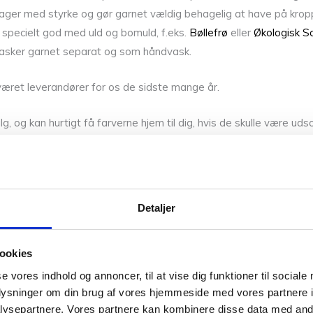
idrager med styrke og gør garnet vældig behagelig at have på krop
specielt god med uld og bomuld, f.eks.
Bøllefrø
eller
Økologisk 
 vasker garnet separat og som håndvask.
været leverandører for os de sidste mange år.
g, og kan hurtigt få farverne hjem til dig, hvis de skulle være udso
n i vores butik på Frederiksberg, hvis du vil have syn for sagen o
Detaljer
ookies
se vores indhold og annoncer, til at vise dig funktioner til sociale
oplysninger om din brug af vores hjemmeside med vores partnere i
ysepartnere. Vores partnere kan kombinere disse data med andr