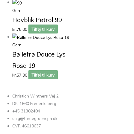
Garn
Havblik Petrol 99
kr.
75,00
Tilføj til kurv
Garn
Bøllefrø Douce Lys
Rosa 19
kr.
57,00
Tilføj til kurv
Christian Winthers Vej 2
DK-1860 Frederiksberg
+45 31382404
salg@tantegroencph.dk
CVR 46618637