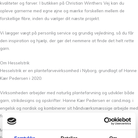
kvaliteter og farver. I butikken på Christian Winthers Vej kan du
opleve garnerne med egne øjne og mærke forskellen mellem de
forskellige fibre, inden du vælger dit næste projekt.
Vi lægger vægt på personlig service og grundig vejledning, så du får
den inspiration og hjælp, der gør det nemmere at finde det helt rette
garn.
Om Hesselstrik
Hesselstrik
er en plantefarvevirksomhed i Nyborg, grundlagt af
Hanne
Kær Pedersen
i 2020.
Virksomheden arbejder med naturlig plantefarvning og udvikler både
garn, strikdesigns og opskrifter. Hanne Kær Pedersen er cand.mag. i
engelsk og nordisk og kombinerer sit håndværksmæssige arbejde med
formidling og professionel oversættelse.
Med respekt for traditionelle håndværksteknikker og naturens egne
farver skaber Hesselstrik produkter, hvor kvalitet, æstetik og