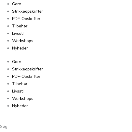
Tante
Garn
Grøn
Strikkeopskrifter
CPH
PDF-Opskrifter
Plante-
Tilbehør
og
Livsstil
håndfarvet
Workshops
Bøllefrø
Nyheder
Rosalind
Garn
antal
Strikkeopskrifter
PDF-Opskrifter
Tilbehør
Livsstil
Workshops
Nyheder
Søg