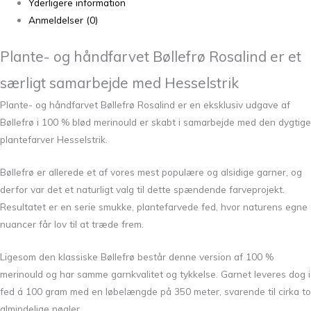
Yderligere information
Anmeldelser (0)
Plante- og håndfarvet Bøllefrø Rosalind er et
særligt samarbejde med Hesselstrik
Plante- og håndfarvet Bøllefrø Rosalind er en eksklusiv udgave af
Bøllefrø i 100 % blød merinould er skabt i samarbejde med den dygtige
plantefarver
Hesselstrik
.
Bøllefrø er allerede et af vores mest populære og alsidige garner, og
derfor var det et naturligt valg til dette spændende farveprojekt.
Resultatet er en serie smukke, plantefarvede fed, hvor naturens egne
nuancer får lov til at træde frem.
Ligesom den klassiske Bøllefrø består denne version af 100 %
merinould og har samme garnkvalitet og tykkelse. Garnet leveres dog i
fed á 100 gram med en løbelængde på 350 meter, svarende til cirka to
almindelige nøgler.