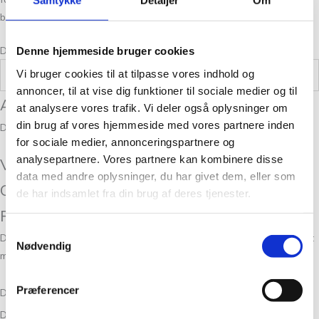
Samtykke
Detaljer
Om
bæredygtighed er i fokus.
Du kan læse mere om
Hesselstrik her.
Denne hjemmeside bruger cookies
Vi bruger cookies til at tilpasse vores indhold og
Vægt
0,100 kg
annoncer, til at vise dig funktioner til sociale medier og til
Anmeldelser
at analysere vores trafik. Vi deler også oplysninger om
din brug af vores hjemmeside med vores partnere inden
Der er endnu ikke nogle anmeldelser.
for sociale medier, annonceringspartnere og
analysepartnere. Vores partnere kan kombinere disse
Vær den første til at anmelde “Tante Grøn
data med andre oplysninger, du har givet dem, eller som
CPH Plante- og håndfarvet Bøllefrø
de har indsamlet fra din brug af deres tjenester.
Rosalind”
Samtykkevalg
Din e-mailadresse vil ikke blive publiceret.
Krævede felter er markeret
Nødvendig
med
*
Præferencer
Din bedømmelse
Din anmeldelse
*