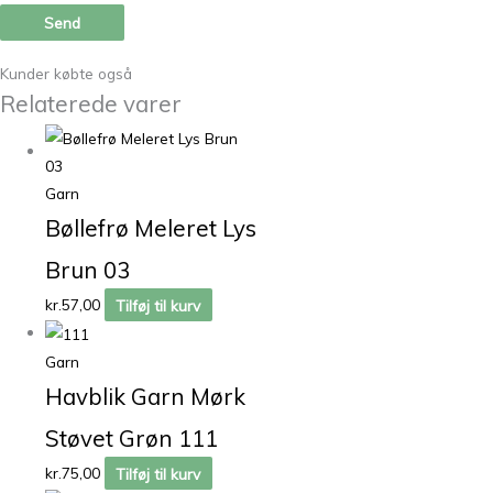
Kunder købte også
Relaterede varer
Garn
Bøllefrø Meleret Lys
Brun 03
kr.
57,00
Tilføj til kurv
Garn
Havblik Garn Mørk
Støvet Grøn 111
kr.
75,00
Tilføj til kurv