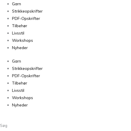
Tante
Garn
Grøn
Strikkeopskrifter
CPH
PDF-Opskrifter
Plante-
Tilbehør
og
Livsstil
håndfarvet
Workshops
Bøllefrø
Nyheder
Miranda
Garn
antal
Strikkeopskrifter
PDF-Opskrifter
Tilbehør
Livsstil
Workshops
Nyheder
Søg