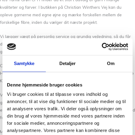
kvaliteter og farver. I butikken på Christian Winthers Vej kan du
opleve garnerne med egne øjne og mærke forskellen mellem de
forskellige fibre, inden du vælger dit næste projekt.
Vi lægger vægt på personlig service og grundig vejledning, så du får
den inspiration og hjælp, der gør det nemmere at finde det helt rette
garn.
Samtykke
Detaljer
Om
Om Hesselstrik
Hesselstrik
er en plantefarvevirksomhed i Nyborg, grundlagt af
Hanne
Kær Pedersen
i 2020.
Denne hjemmeside bruger cookies
Vi bruger cookies til at tilpasse vores indhold og
Virksomheden arbejder med naturlig plantefarvning og udvikler både
annoncer, til at vise dig funktioner til sociale medier og til
garn, strikdesigns og opskrifter. Hanne Kær Pedersen er cand.mag. i
at analysere vores trafik. Vi deler også oplysninger om
engelsk og nordisk og kombinerer sit håndværksmæssige arbejde med
din brug af vores hjemmeside med vores partnere inden
formidling og professionel oversættelse.
for sociale medier, annonceringspartnere og
analysepartnere. Vores partnere kan kombinere disse
Med respekt for traditionelle håndværksteknikker og naturens egne