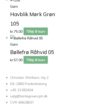
Garn
Havblik Mørk Grøn
105
kr.
75,00
Tilføj til kurv
Garn
Bøllefrø Råhvid 05
kr.
57,00
Tilføj til kurv
Christian Winthers Vej 2
DK-1860 Frederiksberg
+45 31382404
salg@tantegroencph.dk
CVR 46618637