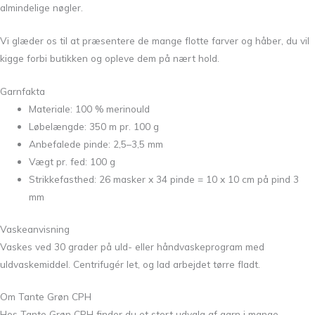
almindelige nøgler.
Vi glæder os til at præsentere de mange flotte farver og håber, du vil
kigge forbi butikken og opleve dem på nært hold.
Garnfakta
Materiale: 100 % merinould
Løbelængde: 350 m pr. 100 g
Anbefalede pinde: 2,5–3,5 mm
Vægt pr. fed: 100 g
Strikkefasthed: 26 masker x 34 pinde = 10 x 10 cm på pind 3
mm
Vaskeanvisning
Vaskes ved 30 grader på uld- eller håndvaskeprogram med
uldvaskemiddel. Centrifugér let, og lad arbejdet tørre fladt.
Om Tante Grøn CPH
Hos Tante Grøn CPH finder du et stort udvalg af garn i mange