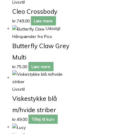
Livsstil
Cleo Crossbody
kr.
749,00
Læs mere
Udsolgt
Hårspænder fra Pico
Butterfly Claw Grey
Multi
kr.
75,00
Læs mere
Livsstil
Viskestykke blå
m/hvide striber
kr.
49,00
Tilføj til kurv