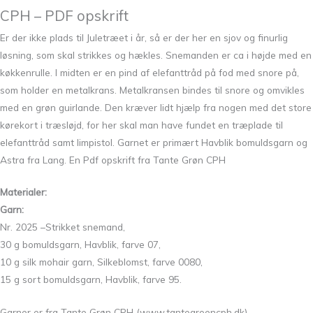
CPH – PDF opskrift
Er der ikke plads til Juletræet i år, så er der her en sjov og finurlig
løsning, som skal strikkes og hækles. Snemanden er ca i højde med en
køkkenrulle. I midten er en pind af elefanttråd på fod med snore på,
som holder en metalkrans. Metalkransen bindes til snore og omvikles
med en grøn guirlande. Den kræver lidt hjælp fra nogen med det store
kørekort i træsløjd, for her skal man have fundet en træplade til
elefanttråd samt limpistol. Garnet er primært Havblik bomuldsgarn og
Astra fra Lang. En Pdf opskrift fra Tante Grøn CPH
Materialer:
Garn:
Nr. 2025
–
Strikket snemand,
30 g bomuldsgarn, Havblik, farve 07,
10 g silk mohair garn, Silkeblomst, farve 0080,
15 g sort bomuldsgarn, Havblik, farve 95.
Garner er fra Tante Grøn CPH (
www.tantegroencph.dk
)