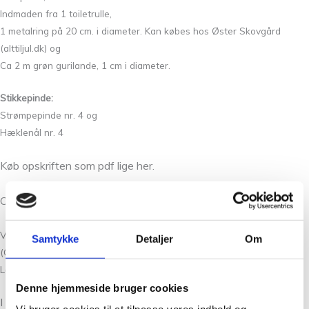
Indmaden fra 1 toiletrulle,
1 metalring på 20 cm. i diameter. Kan købes hos Øster Skovgård
(alttiljul.dk) og
Ca 2 m grøn gurilande, 1 cm i diameter.
Stikkepinde:
Strømpepinde nr. 4 og
Hæklenål nr. 4
Køb opskriften som pdf lige her.
Opskriften sendes ved bestilling til din e-mail.
Ved betaling husk at krydse af ved “Ved køb af opskrift som PDF-fil
Samtykke
Detaljer
Om
(Gælder kun opskrifter fra Tante Grøn CPH, Pixen og Nordic Yarn
Lab)”, så betaler du ikke porto.
Denne hjemmeside bruger cookies
I butikken har vi samlet et par kits.