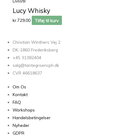
Livsstil
Lucy Whisky
kr.
729,00
Tilføj til kurv
Christian Winthers Vej 2
DK-1860 Frederiksberg
+45 31382404
salg@tantegroencph.dk
CVR 46618637
Om Os
Kontakt
FAQ
Workshops
Handelsbetingelser
Nyheder
GDPR