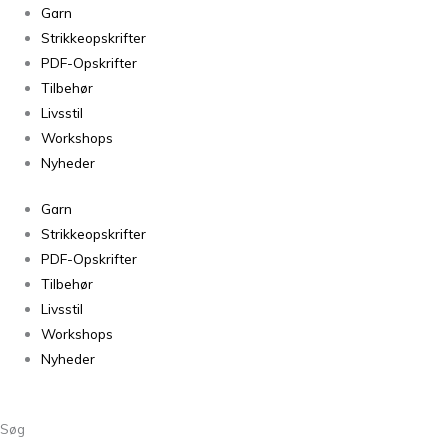
Strikket
Garn
snemand
Strikkeopskrifter
med
PDF-Opskrifter
julekrans
Tilbehør
antal
Livsstil
Workshops
Nyheder
Garn
Strikkeopskrifter
PDF-Opskrifter
Tilbehør
Livsstil
Workshops
Nyheder
Søg