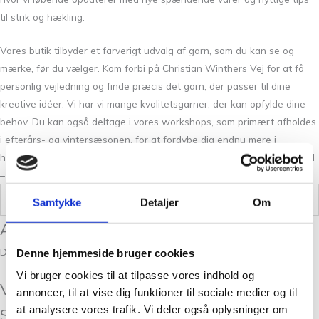
til strik og hækling.
Vores butik tilbyder et farverigt udvalg af garn, som du kan se og
mærke, før du vælger. Kom forbi på Christian Winthers Vej for at få
personlig vejledning og finde præcis det garn, der passer til dine
kreative idéer. Vi har vi mange kvalitetsgarner, der kan opfylde dine
behov. Du kan også deltage i vores workshops, som primært afholdes
i efterårs- og vintersæsonen, for at fordybe dig endnu mere i
håndarbejdets verden. Kontakt os via hjemmeside, telefon eller e-mail
– vi er her for at hjælpe dig godt i gang med dit næste projekt.
Vægt
,100 kg
Samtykke
Detaljer
Om
Anmeldelser
Der er endnu ikke nogle anmeldelser.
Denne hjemmeside bruger cookies
Vi bruger cookies til at tilpasse vores indhold og
Vær den første til at anmelde “Soul Flieder
annoncer, til at vise dig funktioner til sociale medier og til
at analysere vores trafik. Vi deler også oplysninger om
Spex”