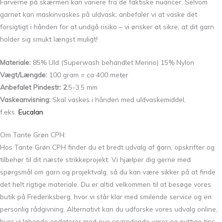
Farverne på skærmen kan variere fra de faktiske nuancer. Selvom
garnet kan maskinvaskes på uldvask, anbefaler vi at vaske det
forsigtigt i hånden for at undgå risiko – vi ønsker at sikre, at dit garn
holder sig smukt længst muligt!
Materiale:
85% Uld (Superwash behandlet Merino) 15% Nylon
Vægt/Længde:
100 gram = ca 400 meter
Anbefalet Pindestr: 2
,5-3,5 mm
Vaskeanvisning:
Skal vaskes i hånden med uldvaskemiddel,
f.eks.
Eucalan
.
Om Tante Grøn CPH:
Hos Tante Grøn CPH finder du et bredt udvalg af garn, opskrifter og
tilbehør til dit næste strikkeprojekt. Vi hjælper dig gerne med
spørgsmål om garn og projektvalg, så du kan være sikker på at finde
det helt rigtige materiale. Du er altid velkommen til at besøge vores
butik på Frederiksberg, hvor vi står klar med smilende service og en
personlig rådgivning. Alternativt kan du udforske vores udvalg online,
hvor vi løbende opdaterer med nye spændende varer og nyttige tips