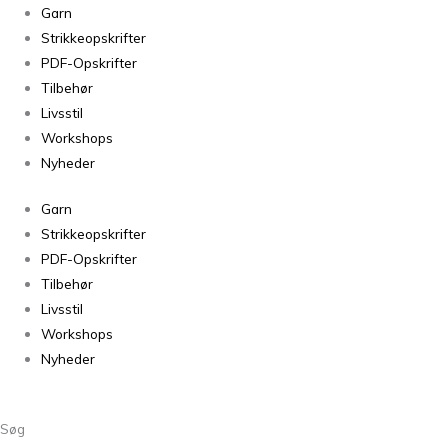
Soul
Garn
Flieder
Strikkeopskrifter
Spex
PDF-Opskrifter
antal
Tilbehør
Livsstil
Workshops
Nyheder
Garn
Strikkeopskrifter
PDF-Opskrifter
Tilbehør
Livsstil
Workshops
Nyheder
Søg