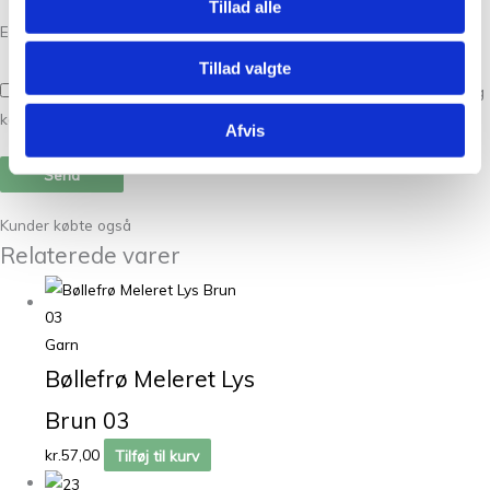
Tillad alle
E-mail
*
Tillad valgte
Gem mit navn, mail og websted i denne browser til næste gang jeg
kommenterer.
Afvis
Kunder købte også
Relaterede varer
Garn
Bøllefrø Meleret Lys
Brun 03
kr.
57,00
Tilføj til kurv