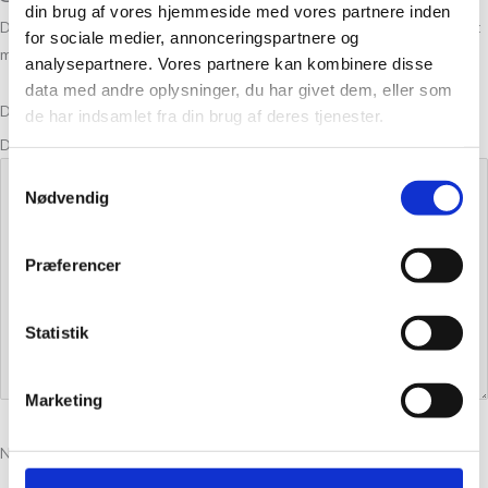
din brug af vores hjemmeside med vores partnere inden
Din e-mailadresse vil ikke blive publiceret.
Krævede felter er markeret
for sociale medier, annonceringspartnere og
med
*
analysepartnere. Vores partnere kan kombinere disse
data med andre oplysninger, du har givet dem, eller som
Din bedømmelse
de har indsamlet fra din brug af deres tjenester.
Din anmeldelse
*
Samtykkevalg
Nødvendig
Præferencer
Statistik
Marketing
Navn
*