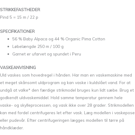
STRIKKEFASTHEDER
Pind 5 = 15 m / 22 p
SPECIFIKATIONER
56 % Baby Alpaca og 44 % Organic Pima Cotton
Løbelængde 250 m / 100 g
Garnet er ufarvet og spundet i Peru
VASKEANVISNING
Uld vaskes som hovedregel i hånden. Har man en vaskemaskine med
et meget skånsomt uldprogram og kan vaske i kuldslået vand. For at
undgå at valke* den færdige strikmodel bruges kun lidt sæbe. Brug et
godkendt uldvaskemiddel. Hold samme temperatur gennem hele
vaske- og skylleprocessen, og vask ikke over 28 grader. Strikmodellen
kan med fordel centrifugeres let efter vask. Læg modellen i vaskepose
eller pudevår. Efter centrifugeringen lægges modellen til tørre på
håndklæder.