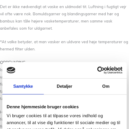
Det er ikke nødvendigt at vaske en uldmodel tit. Luftning i fugtigt vejr
vil ofte være nok. Bomuldsgarner og blandingsgarner med hør og
bambus kan tåle højere vasketemperaturer, men samme vask
anbefales som for uldgarnet.
*At valke betyder, at man vasker en uldvare ved høje temperaturer og
hermed filter ulden.
OPBEVARING
Isager garner er ikke mølbehandlede, da de midler der findes ikke er
uden bivirkninger i forhold til allergikere og i øvrigt også kun holder til
første vask. Husk derfor at opbevare garn og strik i plastikposer eller
Samtykke
Detaljer
Om
tætvævede bomuldsposer. En spand eller plastikbeholder med
tætsluttende låg er også velegnet.
Denne hjemmeside bruger cookies
Hos Tante Grøn CPH har vi et stort udvalg af garner i mange skønne
Vi bruger cookies til at tilpasse vores indhold og
farver. Så hvis du vil have syn for sagen og mærke garnet mellem
annoncer, til at vise dig funktioner til sociale medier og til
fingrene, så kom forbi vores butik på Christian Winthers Vej. Vi