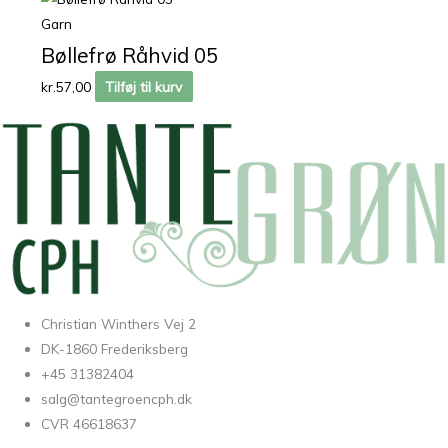
Garn
Bøllefrø Råhvid 05
kr.
57,00
Tilføj til kurv
Christian Winthers Vej 2
DK-1860 Frederiksberg
+45 31382404
salg@tantegroencph.dk
CVR 46618637