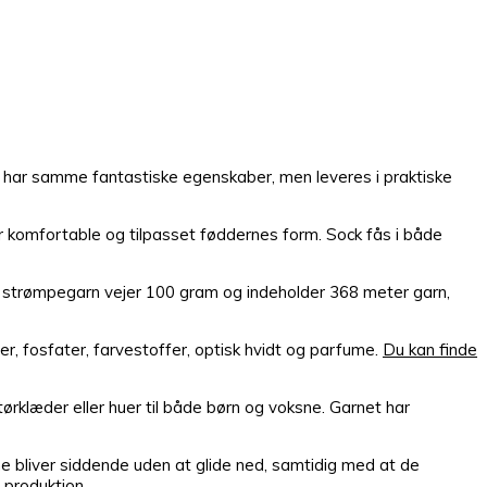
m har samme fantastiske egenskaber, men leveres i praktiske
r komfortable og tilpasset føddernes form. Sock fås i både
 strømpegarn vejer 100 gram og indeholder 368 meter garn,
ler, fosfater, farvestoffer, optisk hvidt og parfume.
Du kan finde
ørklæder eller huer til både børn og voksne. Garnet har
e bliver siddende uden at glide ned, samtidig med at de
 produktion.