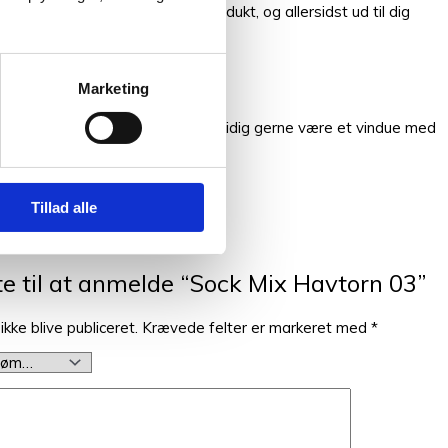
åvare til det færdigspundede produkt, og allersidst ud til dig
Marketing
moderne trendy designs. Vi vil samtidig gerne være et vindue med
e og øvede strikkere og hæklere.
Tillad alle
e til at anmelde “Sock Mix Havtorn 03”
ikke blive publiceret.
Krævede felter er markeret med
*