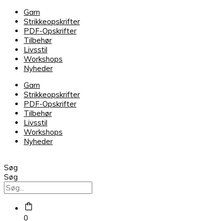
Sock
Garn
Mix
Strikkeopskrifter
Havtorn
PDF-Opskrifter
03
Tilbehør
antal
Livsstil
Workshops
Nyheder
Garn
Strikkeopskrifter
PDF-Opskrifter
Tilbehør
Livsstil
Workshops
Nyheder
Søg
Søg
0