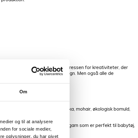
skere, der deler glæden og interessen for kreativiteter, der
g om venskaber skabt i trådens tegn. Men også alle de
Om
skønt mix af rene varer som alpakka, mohair, økologisk bomuld,
 medier og til at analysere
Et blødt og miljøvenligt bomuldsgarn som er perfekt til babytøj,
nden for sociale medier,
e oplysninger, du har givet