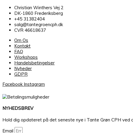
Christian Winthers Vej 2
DK-1860 Frederiksberg
+45 31382404
salg@tantegroencph.dk
CVR 46618637
Om Os
Kontakt
FAQ
Workshops
Handelsbetingelser
Nyheder
GDPR
Facebook
Instagram
NYHEDSBREV
Hold dig opdateret på det seneste nye i Tante Grøn CPH ved at ti
Email