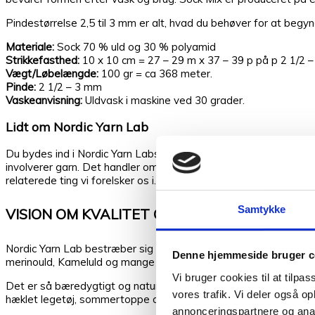
Pindestørrelse 2,5 til 3 mm er alt, hvad du behøver for at begy
Materiale:
Sock 70 % uld og 30 % polyamid
Strikkefasthed:
10 x 10 cm = 27 – 29 m x 37 – 39 p på p 2 1/2 
Vægt/Løbelængde:
100 gr = ca 368 meter.
Pinde:
2 1/2 – 3 mm
Vaskeanvisning:
Uldvask i maskine ved 30 grader.
Lidt om Nordic Yarn Lab
Du bydes ind i Nordic Yarn Labs strikkeunivers gennem nordisk c
involverer garn. Det handler om garn og glæde ved håndarbejde.
relaterede ting vi forelsker os i. En tråd videre i dette spor er h
Samtykke
VISION OM KVALITET OG ET BÆREDYGTIGT
Nordic Yarn Lab bestræber sig på at levere bæredygtigt garn af 
Denne hjemmeside bruger c
merinould, Kameluld og mange flere.
Vi bruger cookies til at tilpas
Det er så bæredygtigt og naturligt som muligt. Se fx vores Trom
vores trafik. Vi deler også 
hæklet legetøj, sommertoppe og lette sweatre.
annonceringspartnere og anal