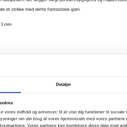
nde at strikke med dette fantastiske garn.
– 3 mm
harme og et hyggeligt fællesskab bestående af strikke og hækleel
 Det handler om at arbejde og udvikle sin fascination af garn o
åndfarvning af garn.
Detaljer
 GARNVALG
høj kvalitet, der er produceret efter FN’s verdensmål. Vi har et 
ookies
se vores indhold og annoncer, til at vise dig funktioner til sociale
sø fra Nordic Yarn Lab, i 100 % økologisk 4 trådet bomuldsgarn. 
oplysninger om din brug af vores hjemmeside med vores partnere i
ysepartnere. Vores partnere kan kombinere disse data med andr