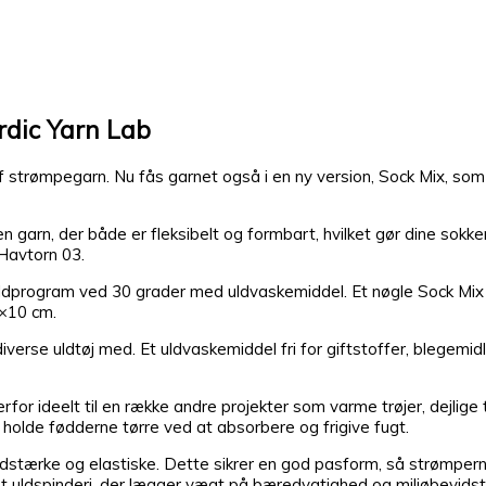
rdic Yarn Lab
f strømpegarn. Nu fås garnet også i en ny version, Sock Mix, so
arn, der både er fleksibelt og formbart, hvilket gør dine sokke
Havtorn 03.
ldprogram ved 30 grader med uldvaskemiddel. Et nøgle Sock Mix
×10 cm.
diverse uldtøj med. Et uldvaskemiddel fri for giftstoffer, blegemid
r ideelt til en række andre projekter som varme trøjer, dejlige t
holde fødderne tørre ved at absorbere og frigive fugt.
dstærke og elastiske. Dette sikrer en god pasform, så strømpern
t uldspinderi, der lægger vægt på bæredygtighed og miljøbevidst