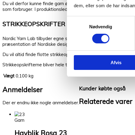
Du vil derfor kunne finde garn økologisk garn hos Nordic Yarn Lab,
dem, eller som de har indsaml
som forbruger. I produktionsleddet er de fleste af garnerne GOT
Samtykkevalg
STRIKKEOPSKRIFTER
Nødvendig
Nordic Yarn Lab tilbyder egne strikkeopskrifter designet med for
præsentation af Nordiske designere, hvor vi altid har garnet til d
Du vil altid finde flotte strikkeopskrifter hos Nordic Yarn Lab
Afvis
Strikkeopskrifterne bliver hele tiden udvidet, som nye trends 
Vægt
0,100 kg
Kunder købte også
Anmeldelser
Relaterede varer
Der er endnu ikke nogle anmeldelser.
Garn
Havblik Rosa 23