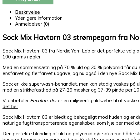
Beskrivelse
Yderligere information
Anmeldelser (0)
Sock Mix Havtorn 03 strømpegarn fra No
Sock Mix Havtorn 03 fra Nordic Yarn Lab er det perfekte valg a
100 grams nøgler.
Med en sammensætning på 70 % uld og 30 % polyamid får du en g
ensfarvet og flerfarvet udgave, og nu også i den nye Sock Mix 
Sock er ikke superwash-behandlet, men kan stadig vaskes på u
med en strikkefasthed på 27-29 masker og 37-39 pinde per 10
Vi anbefaler
Eucalan, der
er en miljøvenlig uldsæbe til at vaske 
det her
.
Sock Mix Havtorn 03 er blødt og behageligt mod huden og er derfo
naturlige fugttransporterende egenskaber, som hjælper med at 
Den perfekte blanding af uld og polyamid gør sokkerne både sli
bevarer formen efter vask og brug. Sock Mix er produceret på e