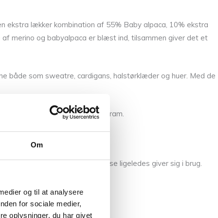
 i en ekstra lækker kombination af 55% Baby alpaca, 10% ekstra
af merino og babyalpaca er blæst ind, tilsammen giver det et
oksne både som sweatre, cardigans, halstørklæder og huer. Med de
ængden er 110 m pr nøgle af 50 gram.
Om
fast og en anelse smallere da disse ligeledes giver sig i brug.
 medier og til at analysere
nden for sociale medier,
e oplysninger, du har givet