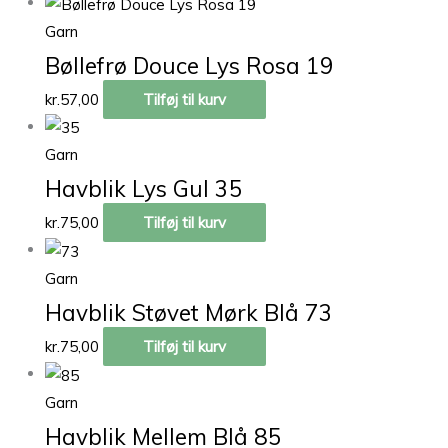
Garn
Bøllefrø Douce Lys Rosa 19
kr.
57,00
Tilføj til kurv
Garn
Havblik Lys Gul 35
kr.
75,00
Tilføj til kurv
Garn
Havblik Støvet Mørk Blå 73
kr.
75,00
Tilføj til kurv
Garn
Havblik Mellem Blå 85