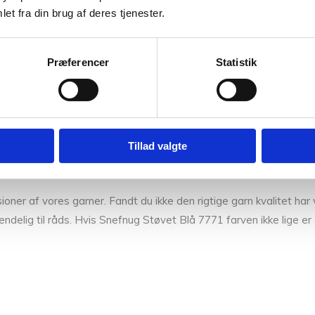
et fra din brug af deres tjenester.
Præferencer
Statistik
 uldvaskemiddel
Tillad valgte
s de skulle være udsolgt. Kontakt os gerne hvis du har spørgsmål til 
r af vores garner. Fandt du ikke den rigtige garn kvalitet har vi
endelig til råds. Hvis Snefnug Støvet Blå 7771 farven ikke lige e