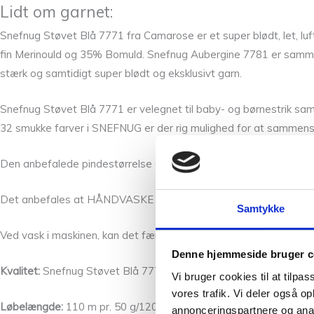
Lidt om garnet:
Snefnug Støvet Blå 7771 fra Camarose er et super blødt, let, l
fin Merinould og 35% Bomuld. Snefnug Aubergine 7781 er sammens
stærk og samtidigt super blødt og eksklusivt garn.
Snefnug Støvet Blå 7771 er velegnet til baby- og børnestrik sam
32 smukke farver i SNEFNUG er der rig mulighed for at sammensæ
Den anbefalede pindestørrelse er 4.0 -6.0 mm og den vejledende
Det anbefales at HÅNDVASKE det færdige arbejde, med uldvaskem
Samtykke
Ved vask i maskinen, kan det færdige arbejde krympe op til 7%, men
Denne hjemmeside bruger c
Kvalitet:
Snefnug Støvet Blå 7771 består af 55% Baby alpaca, 
Vi bruger cookies til at tilpas
vores trafik. Vi deler også 
Løbelængde:
110 m pr. 50 g/120 yards per 50 g
annonceringspartnere og anal