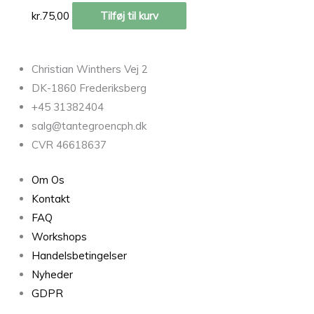
kr.
75,00
Tilføj til kurv
Christian Winthers Vej 2
DK-1860 Frederiksberg
+45 31382404
salg@tantegroencph.dk
CVR 46618637
Om Os
Kontakt
FAQ
Workshops
Handelsbetingelser
Nyheder
GDPR