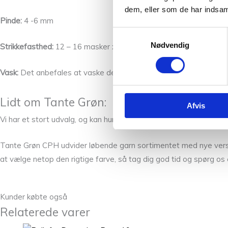
dem, eller som de har indsaml
Pinde:
4 -6 mm
Samtykkevalg
Nødvendig
Strikkefasthed:
12 – 16 masker x 24 pinde
Vask:
Det anbefales at vaske det færdige arbejde i hånden med
Lidt om Tante Grøn:
Afvis
Vi har et stort udvalg, og kan hurtigt få farverne hjem til dig, hvi
Tante Grøn CPH udvider løbende garn sortimentet med nye versione
at vælge netop den rigtige farve, så tag dig god tid og spørg os 
Kunder købte også
Relaterede varer