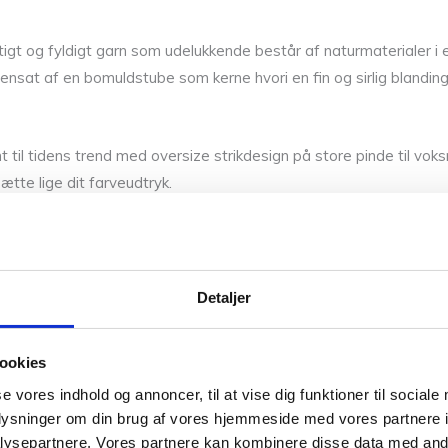
uftigt og fyldigt garn som udelukkende består af naturmaterialer
at af en bomuldstube som kerne hvori en fin og sirlig blanding 
t til tidens trend med oversize strikdesign på store pinde til v
tte lige dit farveudtryk.
 strikkefasthed er 12-16 m pr 10 cm og ca. 24 p i højden. Løbel
iddel og lade det ligge tørre fladt.
Detaljer
 vil give sig igen i brug. Det anbefales at strikke ribkanter lidt 
ookies
10% ekstra fin Merinould og 35% Bomuld
se vores indhold og annoncer, til at vise dig funktioner til sociale
oplysninger om din brug af vores hjemmeside med vores partnere i
ysepartnere. Vores partnere kan kombinere disse data med andr