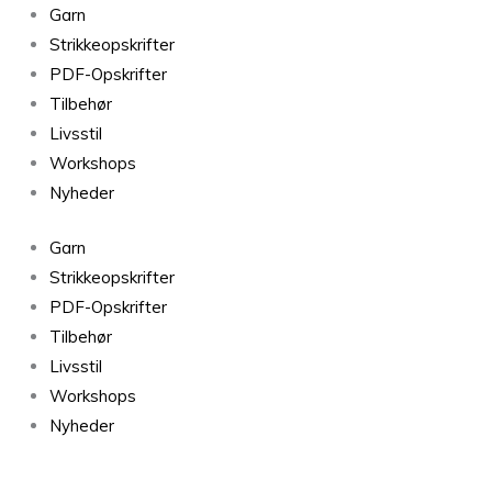
Snefnug
Garn
Støvet
Strikkeopskrifter
Blå
PDF-Opskrifter
7771
Tilbehør
antal
Livsstil
Workshops
Nyheder
Garn
Strikkeopskrifter
PDF-Opskrifter
Tilbehør
Livsstil
Workshops
Nyheder