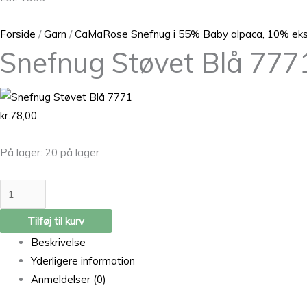
Forside
/
Garn
/
CaMaRose Snefnug i 55% Baby alpaca, 10% ekst
Snefnug Støvet Blå 777
kr.
78,00
På lager:
20 på lager
Tilføj til kurv
Beskrivelse
Yderligere information
Anmeldelser (0)