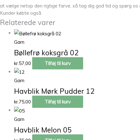
at vælge netop den rigtige farve, så tag dig god tid og spørg os e
Kunder købte også
Relaterede varer
Garn
Bøllefrø koksgrå 02
kr.
57,00
Tilføj til kurv
Garn
Havblik Mørk Pudder 12
kr.
75,00
Tilføj til kurv
Garn
Havblik Melon 05