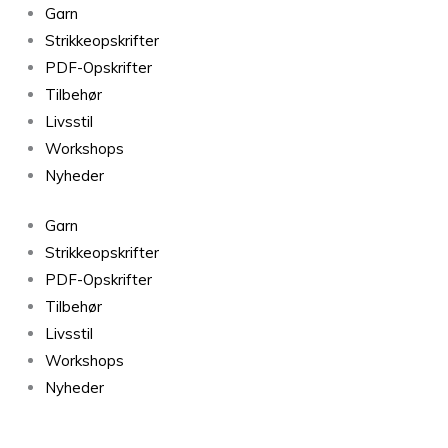
Snefnug
Garn
Solsort
Strikkeopskrifter
7106
PDF-Opskrifter
antal
Tilbehør
Livsstil
Workshops
Nyheder
Garn
Strikkeopskrifter
PDF-Opskrifter
Tilbehør
Livsstil
Workshops
Nyheder