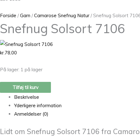
Forside
/
Garn
/
Camarose Snefnug Natur
/ Snefnug Solsort 710
Snefnug Solsort 7106
kr.
78,00
På lager:
1 på lager
Tilføj til kurv
Beskrivelse
Yderligere information
Anmeldelser (0)
Lidt om Snefnug Solsort 7106 fra Camaro