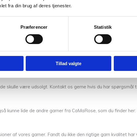
et fra din brug af deres tjenester.
iddel og lade det liggetørre fladt.
Præferencer
Statistik
inould
Tillad valgte
uldvaskemiddel / Tørres fladt.
s de skulle være udsolgt. Kontakt os gerne hvis du har spørgsmål til 
å kunne lide de andre garner fra CaMaRose, som du finder her:
r af vores garner. Fandt du ikke den rigtige garn kvalitet har vi