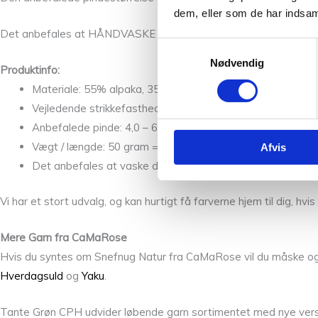
dem, eller som de har indsaml
Det anbefales at HÅNDVASKE det færdige arbejde med uldvaskem
Samtykkevalg
Nødvendig
Produktinfo:
Materiale: 55% alpaka, 35% økologisk bomuld og 10% mer
Vejledende strikkefasthed: 12-16 masker x 24 pinde.
Anbefalede pinde: 4,0 – 6,0 mm.
Vægt / længde: 50 gram = ca. 110 meter.
Afvis
Det anbefales at vaske det færdige arbejde i hånden med 
Vi har et stort udvalg, og kan hurtigt få farverne hjem til dig, hvi
Mere Garn fra CaMaRose
Hvis du syntes om Snefnug Natur fra CaMaRose vil du måske ogs
Hverdagsuld
og
Yaku
.
Tante Grøn CPH udvider løbende garn sortimentet med nye versione