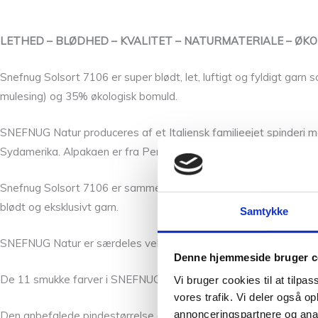
LETHED – BLØDHED – KVALITET – NATURMATERIALE – ØK
Snefnug Solsort 7106 er super blødt, let, luftigt og fyldigt gar
mulesing) og 35% økologisk bomuld.
SNEFNUG Natur produceres af et Italiensk familieejet spinderi m
Sydamerika. Alpakaen er fra Peru, mens bomulden er fra Egypte
Snefnug Solsort 7106 er sammensat af en økologisk bomuldstube s
blødt og eksklusivt garn.
Samtykke
SNEFNUG Natur er særdeles velegnet til baby- og børnestrik, sam
Denne hjemmeside bruger c
De 11 smukke farver i SNEFNUG Natur er naturens egen farvepa
Vi bruger cookies til at tilpas
vores trafik. Vi deler også 
annonceringspartnere og anal
Den anbefalede pindestørrelse er 4,0 – 6,0 mm, og den vejleden