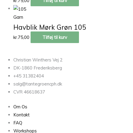
kr.
75,00
Tilføj til kurv
Garn
Havblik Mørk Grøn 105
kr.
75,00
Tilføj til kurv
Christian Winthers Vej 2
DK-1860 Frederiksberg
+45 31382404
salg@tantegroencph.dk
CVR 46618637
Om Os
Kontakt
FAQ
Workshops