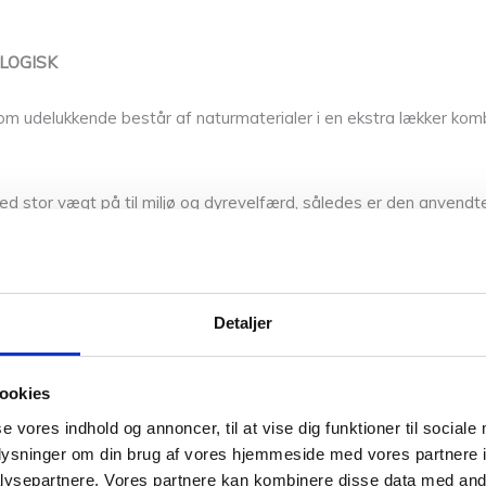
OLOGISK
n som udelukkende består af naturmaterialer i en ekstra lækker k
ed stor vægt på til miljø og dyrevelfærd, således er den anvendt
n.
om kerne, hvori en fin og sirlig blanding af merino og alpaka er
Detaljer
t til tidens trend med oversize strikdesign på store pinde til v
ookies
let.
se vores indhold og annoncer, til at vise dig funktioner til sociale
oplysninger om din brug af vores hjemmeside med vores partnere i
ysepartnere. Vores partnere kan kombinere disse data med andr
de strikkefasthed er 12-16 m pr 10 cm og ca. 24 p i højden. Løb