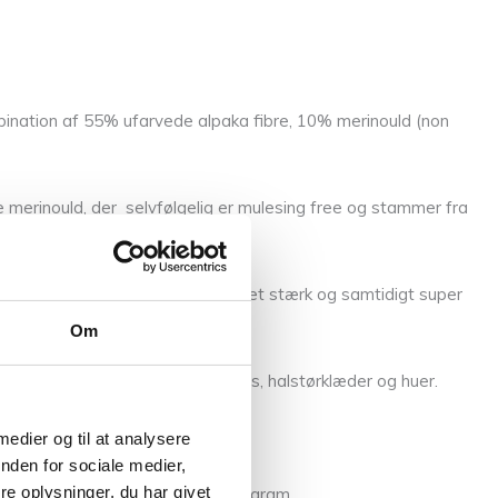
ombination af 55% ufarvede alpaka fibre, 10% merinould (non
e merinould, der selvfølgelig er mulesing free og stammer fra
 blæst ind. Tilsammen giver det et stærk og samtidigt super
Om
oksne både som sweatre, cardigans, halstørklæder og huer.
 medier og til at analysere
nden for sociale medier,
e oplysninger, du har givet
elængden er 110 m pr nøgle af 50 gram.