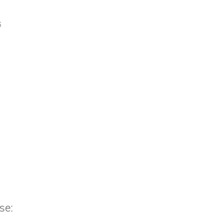
6
se: