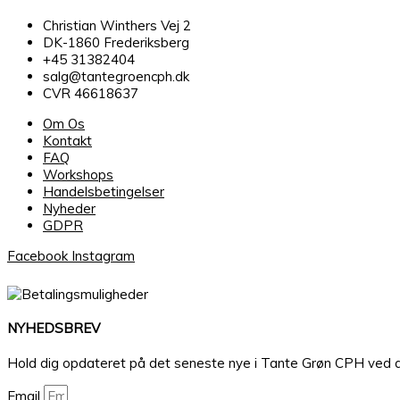
Christian Winthers Vej 2
DK-1860 Frederiksberg
+45 31382404
salg@tantegroencph.dk
CVR 46618637
Om Os
Kontakt
FAQ
Workshops
Handelsbetingelser
Nyheder
GDPR
Facebook
Instagram
NYHEDSBREV
Hold dig opdateret på det seneste nye i Tante Grøn CPH ved at ti
Email