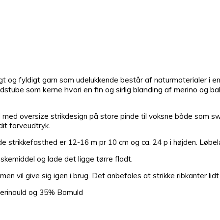
tigt og fyldigt garn som udelukkende består af naturmaterialer i 
tube som kerne hvori en fin og sirlig blanding af merino og ba
end med oversize strikdesign på store pinde til voksne både som 
it farveudtryk.
e strikkefasthed er 12-16 m pr 10 cm og ca. 24 p i højden. Løbe
middel og lade det ligge tørre fladt.
n vil give sig igen i brug. Det anbefales at strikke ribkanter lidt
Merinould og 35% Bomuld