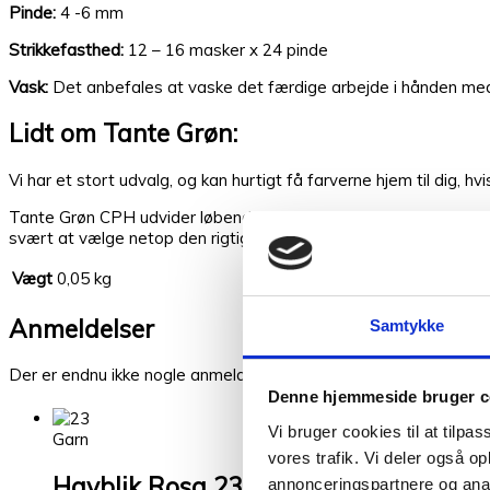
Pinde:
4 -6 mm
Strikkefasthed:
12 – 16 masker x 24 pinde
Vask:
Det anbefales at vaske det færdige arbejde i hånden me
Lidt om Tante Grøn:
Vi har et stort udvalg, og kan hurtigt få farverne hjem til dig, hv
Tante Grøn CPH udvider løbende garn sortimentet med nye version
svært at vælge netop den rigtige farve, så tag dig god tid og sp
Vægt
0,05 kg
Kunder købte også
Anmeldelser
Samtykke
Relaterede varer
Der er endnu ikke nogle anmeldelser.
Denne hjemmeside bruger c
Vi bruger cookies til at tilpas
Garn
vores trafik. Vi deler også 
Havblik Rosa 23
annonceringspartnere og anal