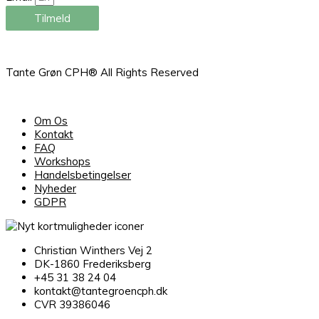
Tilmeld
Tante Grøn CPH® All Rights Reserved
Om Os
Kontakt
FAQ
Workshops
Handelsbetingelser
Nyheder
GDPR
Christian Winthers Vej 2
DK-1860 Frederiksberg
+45 31 38 24 04
kontakt@tantegroencph.dk
CVR 39386046