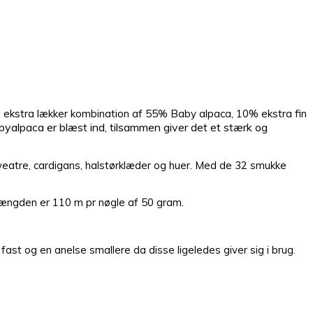
en ekstra lækker kombination af 55% Baby alpaca, 10% ekstra fin
byalpaca er blæst ind, tilsammen giver det et stærk og
sweatre, cardigans, halstørklæder og huer. Med de 32 smukke
længden er 110 m pr nøgle af 50 gram.
 fast og en anelse smallere da disse ligeledes giver sig i brug.