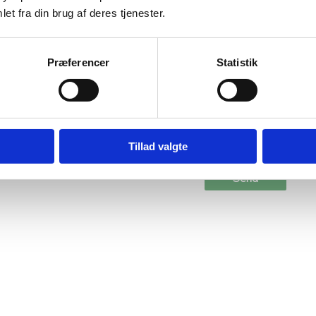
et fra din brug af deres tjenester.
Præferencer
Statistik
Din anmeldelse
*
Navn
*
E-mail
*
Tillad valgte
Gem mit navn, mail