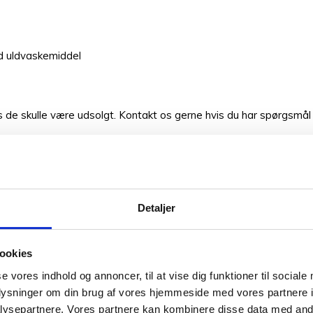
d uldvaskemiddel
is de skulle være udsolgt. Kontakt os gerne hvis du har spørgsmål ti
er af vores garner. Fandt du ikke den rigtige garn kvalitet har v
ørg os endelig til råds. Hvis Snefnug Sart Gul 7828 farven ikke li
Vær den første
Detaljer
Din e-mailadresse vil ik
ookies
Din bedømmelse
se vores indhold og annoncer, til at vise dig funktioner til sociale
oplysninger om din brug af vores hjemmeside med vores partnere i
ysepartnere. Vores partnere kan kombinere disse data med andr