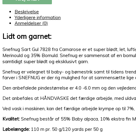
Beskrivelse
Yderligere information
Anmeldelser (0)
Lidt om garnet:
Snefnug Sart Gul 7828 fra Camarose er et super blødt, let, luf
er sammensat af en bomulds
Merinould og 35% Bomuld. Snefnug
samtidigt super blødt og eksklusivt garn.
Snefnug er velegnet til baby- og børnestrik samt til tidens tr
farver i SNEFNUG er der rig mulighed for at sammensætte lige d
Den anbefalede pindestørrelse er 4.0 -6.0 mm og den vejledend
Det anbefales at HÅNDVASKE det færdige arbejde, med uldvaske
Ved vask i maskinen, kan det færdige arbejde krympe op til 7%, me
Kvalitet:
Snefnug består af 55% Baby alpaca, 10% ekstra fin 
Løbelængde:
110 m pr. 50 g/120 yards per 50 g