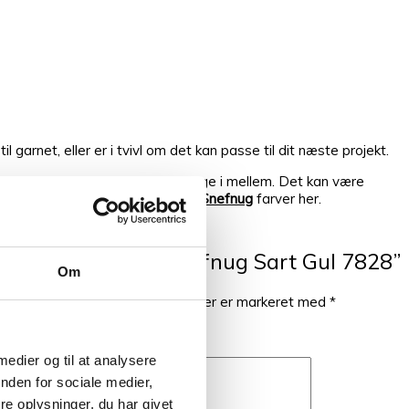
l garnet, eller er i tvivl om det kan passe til dit næste projekt.
i altid flere substitutter at vælge i mellem. Det kan være
ge er dig, så kan du se de andre
Snefnug
farver her.
 til at anmelde “Snefnug Sart Gul 7828”
Om
ke blive publiceret.
Krævede felter er markeret med
*
 medier og til at analysere
nden for sociale medier,
e oplysninger, du har givet