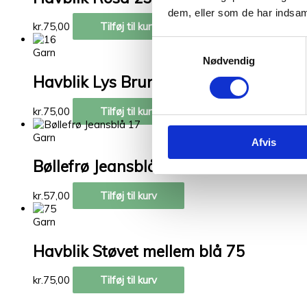
dem, eller som de har indsaml
kr.
75,00
Tilføj til kurv
Samtykkevalg
Garn
Nødvendig
Havblik Lys Brun 16
kr.
75,00
Tilføj til kurv
Garn
Afvis
Bøllefrø Jeansblå 17
kr.
57,00
Tilføj til kurv
Garn
Havblik Støvet mellem blå 75
kr.
75,00
Tilføj til kurv