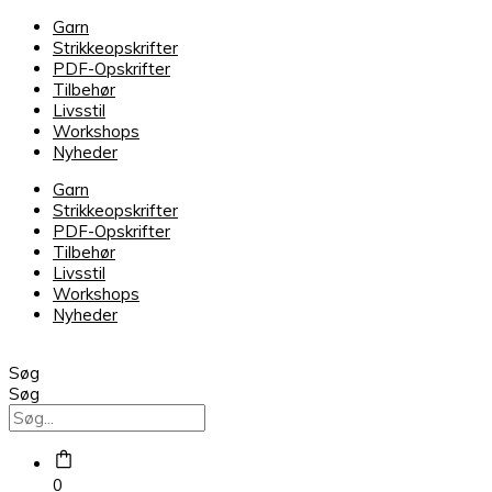
Snefnug
Garn
Sart
Strikkeopskrifter
Gul
PDF-Opskrifter
7828
Tilbehør
antal
Livsstil
Workshops
Nyheder
Garn
Strikkeopskrifter
PDF-Opskrifter
Tilbehør
Livsstil
Workshops
Nyheder
Søg
Søg
0