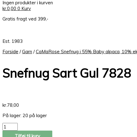
Ingen produkter i kurven
kr.
0,00
0
Kurv
Gratis fragt ved 399,-
Est. 1983
Forside
/
Garn
/
CaMaRose Snefnug i 55% Baby alpaca, 10% eks
Snefnug Sart Gul 7828
kr.
78,00
På lager:
20 på lager
Tilføj til kurv