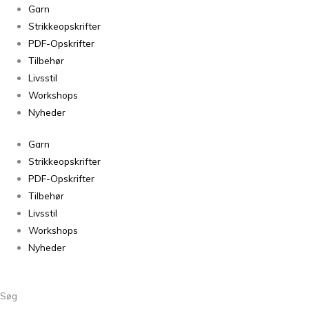
Snefnug
Garn
Lys
Strikkeopskrifter
Dueblå
PDF-Opskrifter
7755
Tilbehør
antal
Livsstil
Workshops
Nyheder
Garn
Strikkeopskrifter
PDF-Opskrifter
Tilbehør
Livsstil
Workshops
Nyheder
Søg