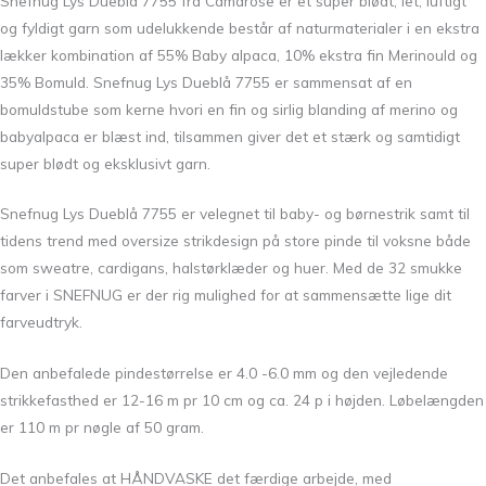
Snefnug Lys Dueblå 7755 fra Camarose er et super blødt, let, luftigt
og fyldigt garn som udelukkende består af naturmaterialer i en ekstra
lækker kombination af 55% Baby alpaca, 10% ekstra fin Merinould og
35% Bomuld. Snefnug Lys Dueblå 7755 er sammensat af en
bomuldstube som kerne hvori en fin og sirlig blanding af merino og
babyalpaca er blæst ind, tilsammen giver det et stærk og samtidigt
super blødt og eksklusivt garn.
Snefnug Lys Dueblå 7755 er velegnet til baby- og børnestrik samt til
tidens trend med oversize strikdesign på store pinde til voksne både
som sweatre, cardigans, halstørklæder og huer. Med de 32 smukke
farver i SNEFNUG er der rig mulighed for at sammensætte lige dit
farveudtryk.
Den anbefalede pindestørrelse er 4.0 -6.0 mm og den vejledende
strikkefasthed er 12-16 m pr 10 cm og ca. 24 p i højden. Løbelængden
er 110 m pr nøgle af 50 gram.
Det anbefales at HÅNDVASKE det færdige arbejde, med