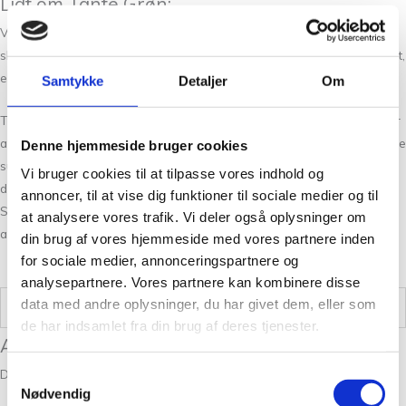
Lidt om Tante Grøn:
Vi har et stort udvalg, og kan hurtigt få farverne hjem til dig, hvis de
skulle være udsolgt. Kontakt os gerne hvis du har spørgsmål til garnet,
eller er i tvivl om det kan passe til dit næste projekt.
Samtykke
Detaljer
Om
Tante Grøn CPH udvider løbende garn sortimentet med nye versioner
af vores garner. Fandt du ikke den rigtige garn kvalitet har vi altid flere
Denne hjemmeside bruger cookies
substitutter at vælge i mellem. Det kan være svært at vælge netop
Vi bruger cookies til at tilpasse vores indhold og
den rigtige farve, så tag dig god tid og spørg os endelig til råds. Hvis
annoncer, til at vise dig funktioner til sociale medier og til
Snefnug Lys Dueblå 7755 farven ikke lige er dig, så kan du se de
at analysere vores trafik. Vi deler også oplysninger om
andre
Snefnug
farver her.
din brug af vores hjemmeside med vores partnere inden
for sociale medier, annonceringspartnere og
analysepartnere. Vores partnere kan kombinere disse
data med andre oplysninger, du har givet dem, eller som
Vægt
0,05 kg
de har indsamlet fra din brug af deres tjenester.
Anmeldelser
Der er endnu ikke nogle anmeldelser.
Samtykkevalg
Nødvendig