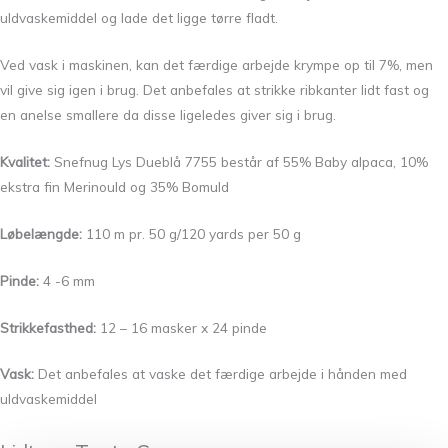
uldvaskemiddel og lade det ligge tørre fladt.
Ved vask i maskinen, kan det færdige arbejde krympe op til 7%, men
vil give sig igen i brug. Det anbefales at strikke ribkanter lidt fast og
en anelse smallere da disse ligeledes giver sig i brug.
Kvalitet:
Snefnug Lys Dueblå 7755 består af 55% Baby alpaca, 10%
ekstra fin Merinould og 35% Bomuld
Løbelængde:
110 m pr. 50 g/120 yards per 50 g
Pinde:
4 -6 mm
Strikkefasthed:
12 – 16 masker x 24 pinde
Vask:
Det anbefales at vaske det færdige arbejde i hånden med
uldvaskemiddel