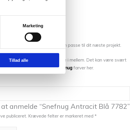
Marketing
garnet, eller er i tvivl om det kan passe til dit næste projekt.
 altid flere substitutter at vælge i mellem. Det kan være svært
Tillad alle
er dig, så kan du se de andre
Snefnug
farver her.
l at anmelde “Snefnug Antracit Blå 7782”
ive publiceret.
Krævede felter er markeret med
*