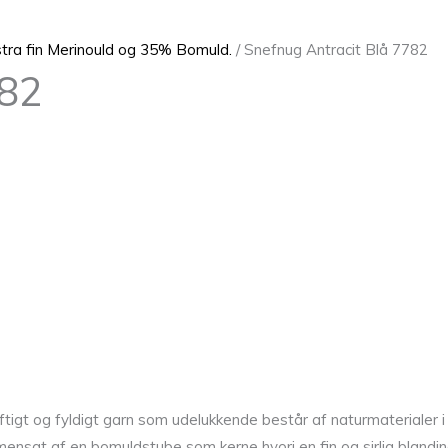
ra fin Merinould og 35% Bomuld.
/ Snefnug Antracit Blå 7782
782
luftigt og fyldigt garn som udelukkende består af naturmateriale
nsat af en bomuldstube som kerne hvori en fin og sirlig blandin