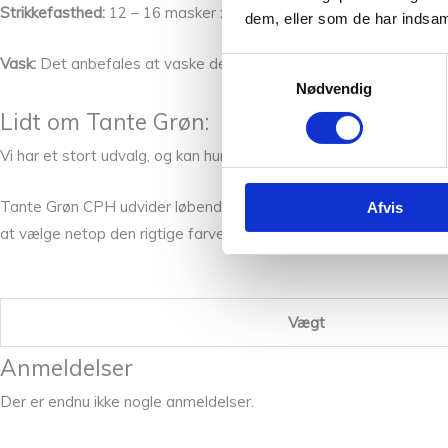
Strikkefasthed:
12 – 16 masker x 24 pinde
dem, eller som de har indsaml
Vask:
Det anbefales at vaske det færdige arbejde i hånden med
Samtykkevalg
Nødvendig
Lidt om Tante Grøn:
Vi har et stort udvalg, og kan hurtigt få farverne hjem til dig, hvi
Tante Grøn CPH udvider løbende garn sortimentet med nye versione
Afvis
at vælge netop den rigtige farve, så tag dig god tid og spørg os e
Vægt
Anmeldelser
Der er endnu ikke nogle anmeldelser.