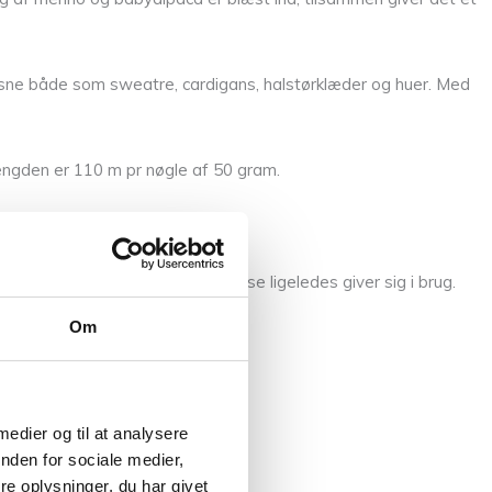
voksne både som sweatre, cardigans, halstørklæder og huer. Med
ængden er 110 m pr nøgle af 50 gram.
fast og en anelse smallere da disse ligeledes giver sig i brug.
Om
 medier og til at analysere
nden for sociale medier,
e oplysninger, du har givet