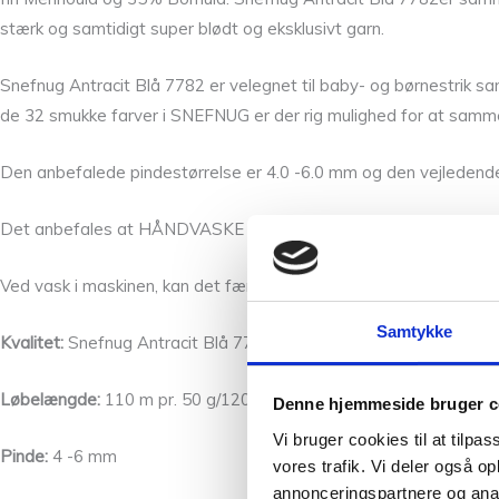
stærk og samtidigt super blødt og eksklusivt garn.
Snefnug Antracit Blå 7782 er velegnet til baby- og børnestrik s
de 32 smukke farver i SNEFNUG er der rig mulighed for at samme
Den anbefalede pindestørrelse er 4.0 -6.0 mm og den vejledende
Det anbefales at HÅNDVASKE det færdige arbejde, med uldvaskem
Ved vask i maskinen, kan det færdige arbejde krympe op til 7%, men
Samtykke
Kvalitet:
Snefnug Antracit Blå 7782 består af 55% Baby alpaca,
Løbelængde:
110 m pr. 50 g/120 yards per 50 g
Denne hjemmeside bruger c
Vi bruger cookies til at tilpas
Pinde:
4 -6 mm
vores trafik. Vi deler også 
annonceringspartnere og anal