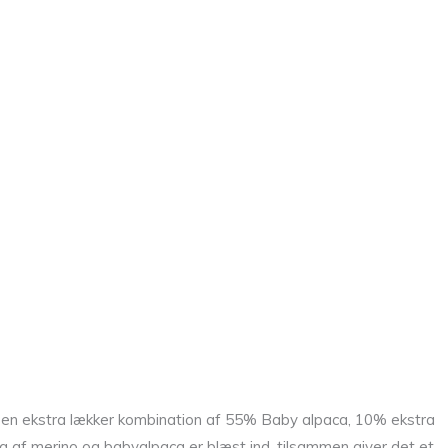
r i en ekstra lækker kombination af 55% Baby alpaca, 10% ekstra
g af merino og babyalpaca er blæst ind, tilsammen giver det et