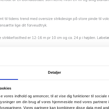
amt til tidens trend med oversize strikdesign på store pinde til 
nsætte lige dit farveudtryk.
 strikkefasthed er 12-16 m pr 10 cm og ca. 24 p i højden. Løbel
iddel og lade det ligge tørre fladt.
 vil give sig igen i brug. Det anbefales at strikke ribkanter lidt 
Detaljer
 10% ekstra fin Merinould og 35% Bomuld
ookies
se vores indhold og annoncer, til at vise dig funktioner til sociale
oplysninger om din brug af vores hjemmeside med vores partnere i
ysepartnere. Vores partnere kan kombinere disse data med andr