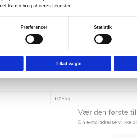
et fra din brug af deres tjenester.
 uldvaskemiddel
Præferencer
Statistik
s de skulle være udsolgt. Kontakt os gerne hvis du har spørgsmål til 
r af vores garner. Fandt du ikke den rigtige garn kvalitet har vi
Tillad valgte
ndelig til råds. Hvis Snefnug Antracit Blå 7782 farven ikke lige 
0,05 kg
Vær den første ti
Din e-mailadresse vil ikke bl