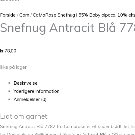
Forside
/
Garn
/
CaMaRose Snefnug i 55% Baby alpaca, 10% ekst
Snefnug Antracit Blå 7
kr.
78,00
Ikke på lager
Beskrivelse
Yderligere information
Anmeldelser (0)
Lidt om garnet:
Snefnug Antracit Blå 7782 fra Camarose er et super blødt, let, 
fin Merinould og 35% Bomuld. Snefnug Antracit Blå 7782er samme