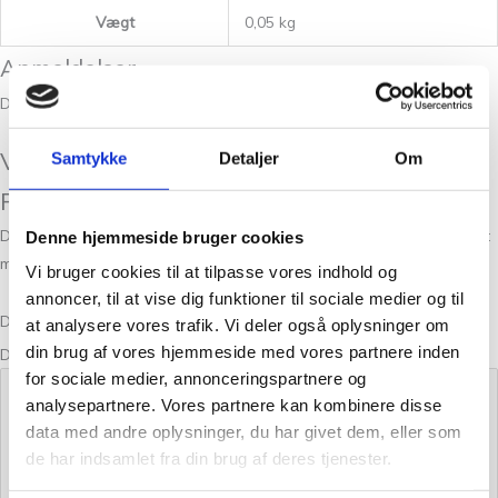
Vægt
0,05 kg
Anmeldelser
Der er endnu ikke nogle anmeldelser.
Vær den første til at anmelde “Sandnes
Samtykke
Detaljer
Om
Poppy Chocolate Chip Cookie 3400”
Din e-mailadresse vil ikke blive publiceret.
Krævede felter er markeret
Denne hjemmeside bruger cookies
med
*
Vi bruger cookies til at tilpasse vores indhold og
annoncer, til at vise dig funktioner til sociale medier og til
Din bedømmelse
at analysere vores trafik. Vi deler også oplysninger om
din brug af vores hjemmeside med vores partnere inden
Din anmeldelse
*
for sociale medier, annonceringspartnere og
analysepartnere. Vores partnere kan kombinere disse
data med andre oplysninger, du har givet dem, eller som
de har indsamlet fra din brug af deres tjenester.