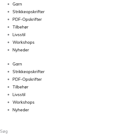
Sandnes
Garn
Poppy
Strikkeopskrifter
Chocolate
PDF-Opskrifter
Chip
Tilbehør
Cookie
Livsstil
3400
Workshops
antal
Nyheder
Garn
Strikkeopskrifter
PDF-Opskrifter
Tilbehør
Livsstil
Workshops
Nyheder
Søg