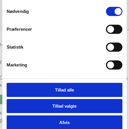
Samtykkevalg
Nødvendig
Præferencer
Navn
*
Statistik
E-mail
*
Marketing
Gem mit navn, mail og websted i denne browser til næste gang jeg
kommenterer.
Tillad alle
Tillad valgte
Kunder købte også
Relaterede varer
Afvis