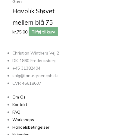
Garn
Havblik Støvet
mellem blå 75
kr.
75,00
Tilføj til kurv
Christian Winthers Vej 2
DK-1860 Frederiksberg
+45 31382404
salg@tantegroencph.dk
CVR 46618637
Om Os
Kontakt
FAQ
Workshops
Handelsbetingelser
Nyheder