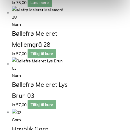
kr.
75,00
Læs mere
Garn
Bøllefrø Meleret
Mellemgrå 28
kr.
57,00
Tilføj til kurv
Garn
Bøllefrø Meleret Lys
Brun 03
kr.
57,00
Tilføj til kurv
Garn
Havblik Garn