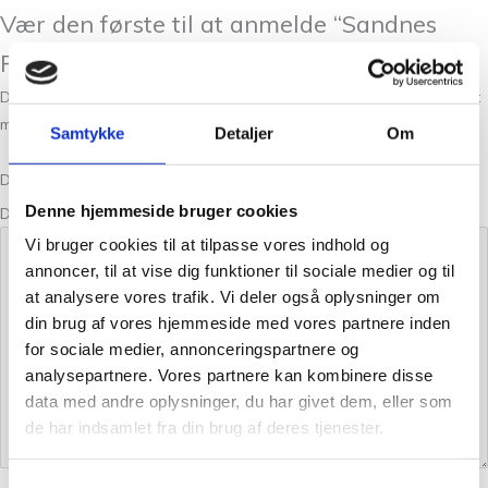
Vær den første til at anmelde “Sandnes
Poppy Beigemelert 2611”
Din e-mailadresse vil ikke blive publiceret.
Krævede felter er markeret
med
*
Samtykke
Detaljer
Om
Din bedømmelse
Denne hjemmeside bruger cookies
Din anmeldelse
*
Vi bruger cookies til at tilpasse vores indhold og
annoncer, til at vise dig funktioner til sociale medier og til
at analysere vores trafik. Vi deler også oplysninger om
din brug af vores hjemmeside med vores partnere inden
for sociale medier, annonceringspartnere og
analysepartnere. Vores partnere kan kombinere disse
data med andre oplysninger, du har givet dem, eller som
de har indsamlet fra din brug af deres tjenester.
Samtykkevalg