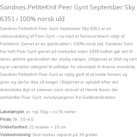
Sandnes PetiteKnit Peer Gynt September Sky
6351 i 100% norsk uld
Sandnes PetiteKnit Peer Gynt September Sky 6351 er en
videreudvikling af Peer Gynt – nu med et farvesortiment valgt af
Petiteknit. Garnet er en garnkvalitet i 100% norsk uld. Sandnes Garn
har haft Peer Gynt garnet på markedet siden 1938 hvilket gør det til
deres ældste garnkvalitet der stadig sælges. Uldgarnet er blidt og rart
og er særdeles velegnet til uldtrøjer for eksempel til diverse mandetøj.
Sandnes PetiteKnit Peer Gynt er rigtig godt til at holde formen og
giver sig derfor ikke så meget. Uldgarnet er opkaldt efter det
dramatiske digt af sammen navn skrevet af Henrik Ibsen, der
omhandler Peer Gynt, rensdyrjægeren fra Guldbrandsdalen.
Løbelængde:
pr. ngl. 50g = ca 91 meter.
Pinde:
Nr. 3,5-4,0.
Srikkefasthed:
22 masker = 10 cm.
Vaskeanvisning:
Skal vaskes separat på 30 grader.