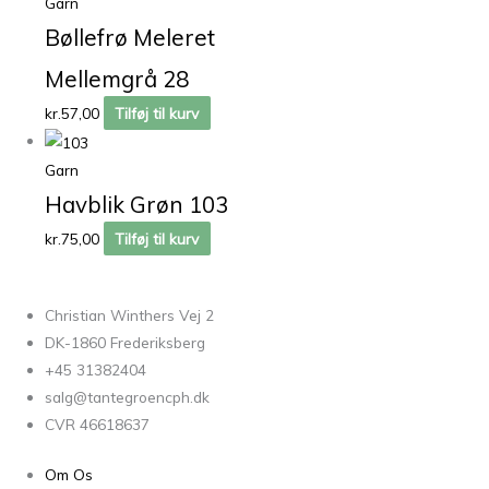
Garn
Bøllefrø Meleret
Mellemgrå 28
kr.
57,00
Tilføj til kurv
Garn
Havblik Grøn 103
kr.
75,00
Tilføj til kurv
Christian Winthers Vej 2
DK-1860 Frederiksberg
+45 31382404
salg@tantegroencph.dk
CVR 46618637
Om Os