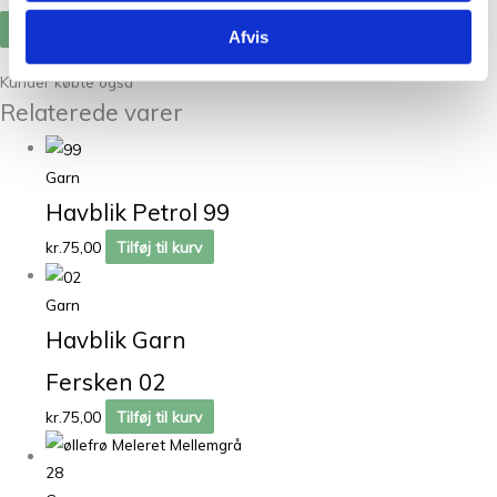
Afvis
Kunder købte også
Relaterede varer
Garn
Havblik Petrol 99
kr.
75,00
Tilføj til kurv
Garn
Havblik Garn
Fersken 02
kr.
75,00
Tilføj til kurv