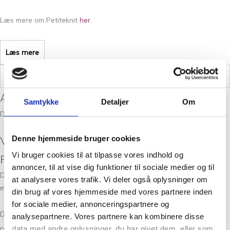
Læs mere om Petiteknit
her
.
Læs mere
Vægt
0,05 kg
Anmeldelser
Samtykke
Detaljer
Om
Der er endnu ikke nogle anmeldelser.
Vær den første til at anmelde “Sandnes
Denne hjemmeside bruger cookies
Vi bruger cookies til at tilpasse vores indhold og
PetiteKnit Peer Gynt September Sky 6351”
annoncer, til at vise dig funktioner til sociale medier og til
Din e-mailadresse vil ikke blive publiceret.
Krævede felter er markeret
at analysere vores trafik. Vi deler også oplysninger om
med
*
din brug af vores hjemmeside med vores partnere inden
for sociale medier, annonceringspartnere og
Din bedømmelse
analysepartnere. Vores partnere kan kombinere disse
data med andre oplysninger, du har givet dem, eller som
Din anmeldelse
*