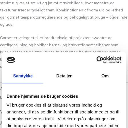
struktur giver et smukt og jævnt maskebillede, hvor mønstre og
teksturer træder tydeligt frem. Kombinationen af varm uld og lethed
gør garnet temperaturregulerende og behageligt at bruge – både inde
og ude.
Garnet er velegnet til et bredt udvalg af projekter: sweatre og
cardigans, blød og holdbar børne- og babystrik samt tilbehør som
huer, vanter og halstørklæder, hvor formen holdes godt og varmen
bevares. Det egner sig desuden fremragende til strukturstrik,
snoninger og farvekombinationer.
Samtykke
Detaljer
Om
Vægt
,5 kg
Anmeldelser
Denne hjemmeside bruger cookies
Der er endnu ikke nogle anmeldelser.
Vi bruger cookies til at tilpasse vores indhold og
Vær den første til at anmelde “PetiteKnit
annoncer, til at vise dig funktioner til sociale medier og til
at analysere vores trafik. Vi deler også oplysninger om
Atlas September Sky 6351”
din brug af vores hjemmeside med vores partnere inden