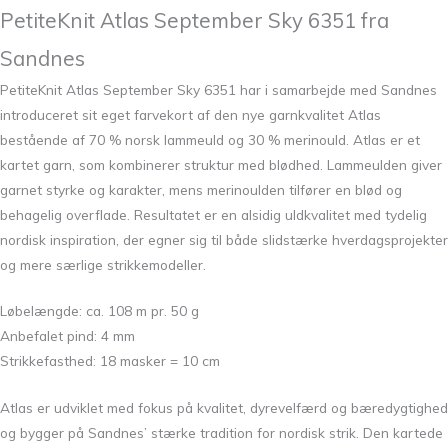
PetiteKnit Atlas September Sky 6351 fra
Sandnes
PetiteKnit Atlas September Sky 6351 har i samarbejde med Sandnes
introduceret sit eget farvekort af den nye garnkvalitet Atlas
bestående af 70 % norsk lammeuld og 30 % merinould. Atlas er et
kartet garn, som kombinerer struktur med blødhed. Lammeulden giver
garnet styrke og karakter, mens merinoulden tilfører en blød og
behagelig overflade. Resultatet er en alsidig uldkvalitet med tydelig
nordisk inspiration, der egner sig til både slidstærke hverdagsprojekter
og mere særlige strikkemodeller.
Løbelængde: ca. 108 m pr. 50 g
Anbefalet pind: 4 mm
Strikkefasthed: 18 masker = 10 cm
Atlas er udviklet med fokus på kvalitet, dyrevelfærd og bæredygtighed
og bygger på Sandnes’ stærke tradition for nordisk strik. Den kartede