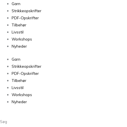
PetiteKnit
Garn
Atlas
Strikkeopskrifter
September
PDF-Opskrifter
Sky
Tilbehør
6351
Livsstil
antal
Workshops
Nyheder
Garn
Strikkeopskrifter
PDF-Opskrifter
Tilbehør
Livsstil
Workshops
Nyheder
Søg