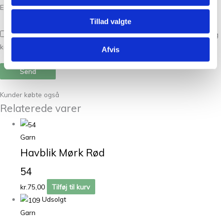
E-mail
*
Tillad valgte
Gem mit navn, mail og websted i denne browser til næste gang jeg
kommenterer.
Afvis
Kunder købte også
Relaterede varer
Garn
Havblik Mørk Rød
54
kr.
75,00
Tilføj til kurv
Udsolgt
Garn