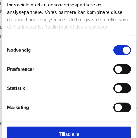
Din e-mailadresse vil ikke blive publiceret.
Krævede felter er markeret
for sociale medier, annonceringspartnere og
med
*
analysepartnere. Vores partnere kan kombinere disse
data med andre oplysninger, du har givet dem, eller som
de har indsamlet fra din brug af deres tjenester.
Din bedømmelse
Din anmeldelse
*
Samtykkevalg
Nødvendig
Præferencer
Statistik
Marketing
Navn
*
Tillad alle