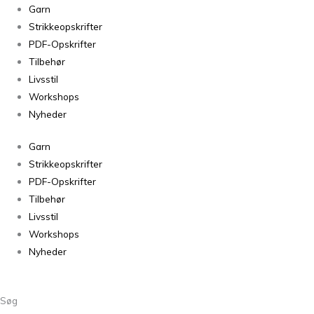
Peruvian
Garn
Highland
Strikkeopskrifter
Wool
PDF-Opskrifter
Limpopo
Tilbehør
(melange)
Livsstil
833
Workshops
antal
Nyheder
Garn
Strikkeopskrifter
PDF-Opskrifter
Tilbehør
Livsstil
Workshops
Nyheder
Søg