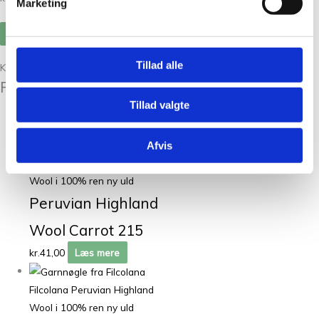
Marketing
Tillad alle
Kunder købte også
Relaterede varer
Tillad valgte
Udsolgt
Afvis
Filcolana Peruvian Highland
Wool i 100% ren ny uld
Peruvian Highland
Wool Carrot 215
kr.
41,00
Læs mere
Filcolana Peruvian Highland
Wool i 100% ren ny uld