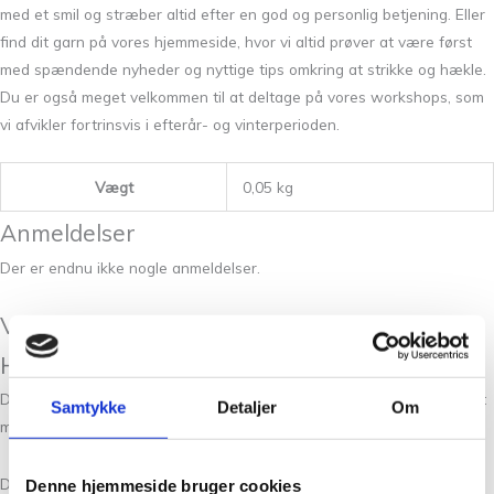
med et smil og stræber altid efter en god og personlig betjening. Eller
find dit garn på vores hjemmeside, hvor vi altid prøver at være først
med spændende nyheder og nyttige tips omkring at strikke og hækle.
Du er også meget velkommen til at deltage på vores workshops, som
vi afvikler fortrinsvis i efterår- og vinterperioden.
Vægt
0,05 kg
Anmeldelser
Der er endnu ikke nogle anmeldelser.
Vær den første til at anmelde “Peruvian
Highland Wool Limpopo (melange) 833”
Din e-mailadresse vil ikke blive publiceret.
Krævede felter er markeret
Samtykke
Detaljer
Om
med
*
Din bedømmelse
Denne hjemmeside bruger cookies