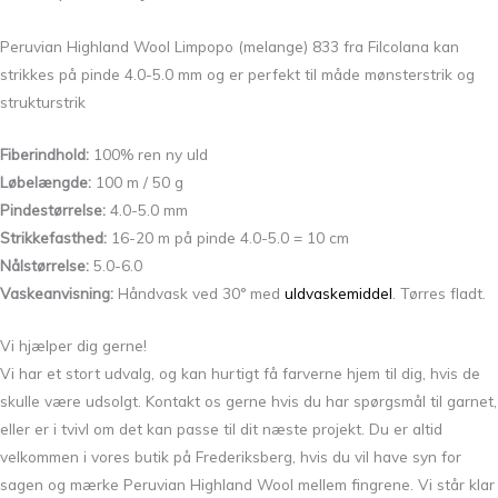
Peruvian Highland Wool Limpopo (melange) 833 fra Filcolana kan
strikkes på pinde 4.0-5.0 mm og er perfekt til måde mønsterstrik og
strukturstrik
Fiberindhold:
100% ren ny uld
Løbelængde:
100 m / 50 g
Pindestørrelse:
4.0-5.0 mm
Strikkefasthed:
16-20 m på pinde 4.0-5.0 = 10 cm
Nålstørrelse:
5.0-6.0
Vaskeanvisning:
Håndvask ved 30° med
uldvaskemiddel
. Tørres fladt.
Vi hjælper dig gerne!
Vi har et stort udvalg, og kan hurtigt få farverne hjem til dig, hvis de
skulle være udsolgt. Kontakt os gerne hvis du har spørgsmål til garnet,
eller er i tvivl om det kan passe til dit næste projekt. Du er altid
velkommen i vores butik på Frederiksberg, hvis du vil have syn for
sagen og mærke Peruvian Highland Wool mellem fingrene. Vi står klar