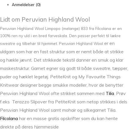
Anmeldelser (0)
Lidt om Peruvian Highland Wool
Peruvian Highland Wool Limpopo (melange) 833 fra Filcolana er en
100% ren ny uld i en bred farveskala. Den passer perfekt til lækre
er en
sweatre og tilbehør til hjemmet. Peruvian Highland Wool
uldgarn som har en fast struktur som er nemt både at strikke
og hækle jævnt. Det strikkede tekstil danner en smuk og klar
maskestruktur. Garnet egner sig godt til både sweatre, tæpper,
puder og hæklet legetøj. PetiteKnit og My Favourite Things
Knitwear designer begge smukke modeller, hvor de benytter
Peruvian Highland Wool ofte strikket sammen med
Tilia
. Prøv
f.eks Terazzo Slipover fra PetiteKnit som netop strikkes i dels
Peruvian Highland Wool samt mohair og silkegarnet Tilia.
Filcolana
har en masse gratis opskrifter som du kan hente
direkte på deres hjemmeside