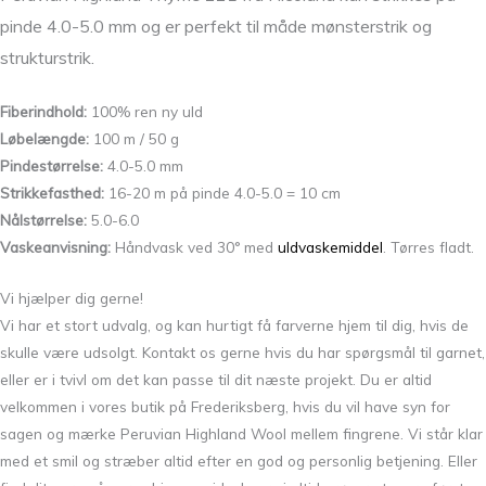
pinde 4.0-5.0 mm og er perfekt til måde mønsterstrik og
strukturstrik.
Fiberindhold:
100% ren ny uld
Løbelængde:
100 m / 50 g
Pindestørrelse:
4.0-5.0 mm
Strikkefasthed:
16-20 m på pinde 4.0-5.0 = 10 cm
Nålstørrelse:
5.0-6.0
Vaskeanvisning:
Håndvask ved 30° med
uldvaskemiddel
. Tørres fladt.
Vi hjælper dig gerne!
Vi har et stort udvalg, og kan hurtigt få farverne hjem til dig, hvis de
skulle være udsolgt. Kontakt os gerne hvis du har spørgsmål til garnet,
eller er i tvivl om det kan passe til dit næste projekt. Du er altid
velkommen i vores butik på Frederiksberg, hvis du vil have syn for
sagen og mærke Peruvian Highland Wool mellem fingrene. Vi står klar
med et smil og stræber altid efter en god og personlig betjening. Eller