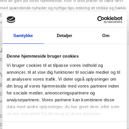
find dit garn på vores hjemmeside, hvor vi altid prøver at være først
med spændende nyheder og nyttige tips omkring at strikke og hækle.
Du er også meget velkommen til at deltage på vores workshops, som
vi afvikler fortrinsvis i efterår- og vinterperioden.
Samtykke
Detaljer
Om
Vægt
0,05 kg
Anmeldelser
Denne hjemmeside bruger cookies
Der er endnu ikke nogle anmeldelser.
Vi bruger cookies til at tilpasse vores indhold og
annoncer, til at vise dig funktioner til sociale medier og til
Vær den første til at anmelde “Peruvian
at analysere vores trafik. Vi deler også oplysninger om
Highland Thyme 221”
din brug af vores hjemmeside med vores partnere inden
for sociale medier, annonceringspartnere og
Din e-mailadresse vil ikke blive publiceret.
Krævede felter er markeret
analysepartnere. Vores partnere kan kombinere disse
med
*
data med andre oplysninger, du har givet dem, eller som
de har indsamlet fra din brug af deres tjenester.
Din bedømmelse
Din anmeldelse
*