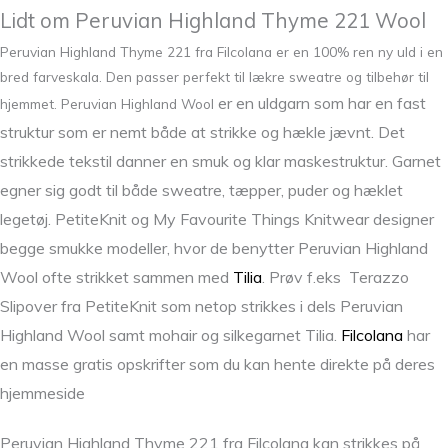
Lidt om Peruvian Highland Thyme 221 Wool
Peruvian Highland Thyme 221 fra Filcolana er en 100% ren ny uld i en
bred farveskala. Den passer perfekt til lækre sweatre og tilbehør til
er en uldgarn som har en fast
hjemmet. Peruvian Highland Wool
struktur som er nemt både at strikke og hækle jævnt. Det
strikkede tekstil danner en smuk og klar maskestruktur. Garnet
egner sig godt til både sweatre, tæpper, puder og hæklet
legetøj. PetiteKnit og My Favourite Things Knitwear designer
begge smukke modeller, hvor de benytter Peruvian Highland
Wool ofte strikket sammen med
Tilia
. Prøv f.eks Terazzo
Slipover fra PetiteKnit som netop strikkes i dels Peruvian
Highland Wool samt mohair og silkegarnet Tilia.
Filcolana
har
en masse gratis opskrifter som du kan hente direkte på deres
hjemmeside
Peruvian Highland Thyme 221 fra Filcolana kan strikkes på