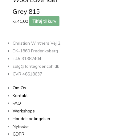
Grey 815
kr.
41,00
Tilføj til kurv
Christian Winthers Vej 2
DK-1860 Frederiksberg
+45 31382404
salg@tantegroencph.dk
CVR 46618637
Om Os
Kontakt
FAQ
Workshops
Handelsbetingelser
Nyheder
GDPR