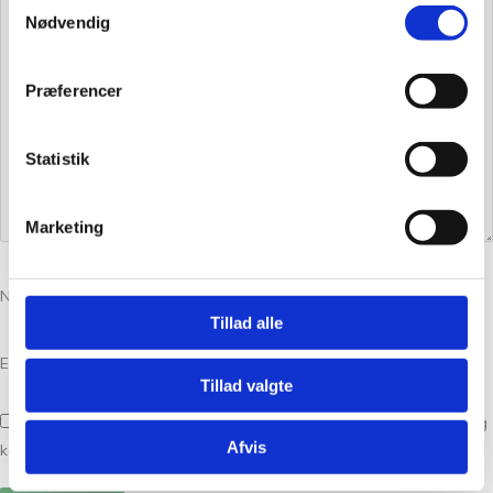
Samtykkevalg
Nødvendig
Præferencer
Statistik
Marketing
Navn
*
Tillad alle
E-mail
*
Tillad valgte
Gem mit navn, mail og websted i denne browser til næste gang jeg
Afvis
kommenterer.