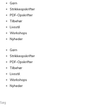
Peruvian
Garn
Highland
Strikkeopskrifter
Thyme
PDF-Opskrifter
221
Tilbehør
antal
Livsstil
Workshops
Nyheder
Garn
Strikkeopskrifter
PDF-Opskrifter
Tilbehør
Livsstil
Workshops
Nyheder
Søg