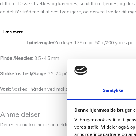
uldfibre. Disse strækkes og kæmmes, så uldfibre fjernes, og derve
da det får trådene til at ses tydeligere, og derved træder dit mø
Læs mere
Løbelængde/Yardage:
175 m pr. 50 g/200 yards per
Pinde /Needles:
3.5 -4.5 mm
Strikkefasthed/Gauge:
22-24 på pinde 3.5
Vask:
Vaskes i hånden ved maks 30 grader
Samtykke
Vægt
Denne hjemmeside bruger c
Anmeldelser
Vi bruger cookies til at tilpas
Der er endnu ikke nogle anmeldelser.
vores trafik. Vi deler også 
annonceringspartnere og anal