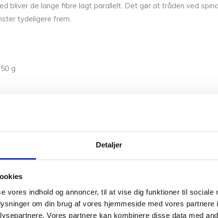
d bliver de lange fibre lagt parallelt. Det gør at tråden ved spin
nster tydeligere frem.
 50 g
Detaljer
0,05 kg
ookies
Vær den første til 
se vores indhold og annoncer, til at vise dig funktioner til sociale
Din e-mailadresse vil ikke blive 
oplysninger om din brug af vores hjemmeside med vores partnere i
ysepartnere. Vores partnere kan kombinere disse data med andr