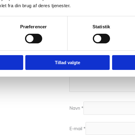
Din bedømmelse
et fra din brug af deres tjenester.
Din anmeldelse
*
Præferencer
Statistik
Tillad valgte
Navn
*
E-mail
*