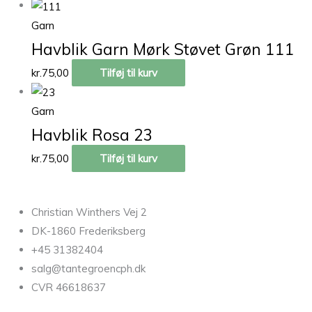
Garn
Havblik Garn Mørk Støvet Grøn 111
kr.
75,00
Tilføj til kurv
Garn
Havblik Rosa 23
kr.
75,00
Tilføj til kurv
Christian Winthers Vej 2
DK-1860 Frederiksberg
+45 31382404
salg@tantegroencph.dk
CVR 46618637