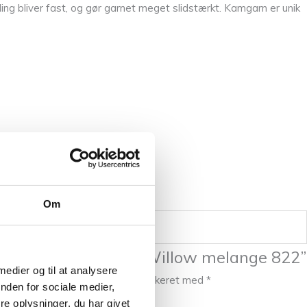
ding bliver fast, og gør garnet meget slidstærkt. Kamgarn er unik
Om
at anmelde “Pernilla Willow melange 822”
 medier og til at analysere
publiceret.
Krævede felter er markeret med
*
nden for sociale medier,
e oplysninger, du har givet