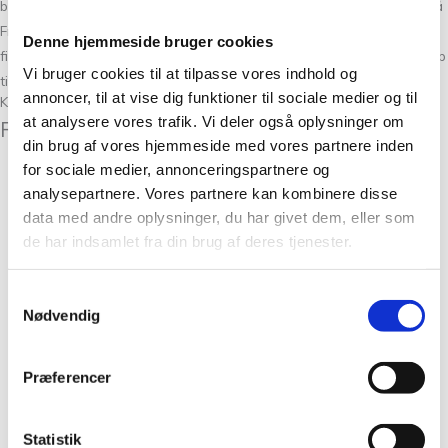
bedste kundeoplevelse både online, men også i vores fysiske butik på
Frederiksberg. Det er et sted, hvor du finder nye produkter, du ikke
Denne hjemmeside bruger cookies
finder andre steder og kan få gode råd og strik om hækling eller hjælp
Vi bruger cookies til at tilpasse vores indhold og
til dit næste strikkeprojekt.
annoncer, til at vise dig funktioner til sociale medier og til
Kunder købte også
at analysere vores trafik. Vi deler også oplysninger om
Relaterede varer
din brug af vores hjemmeside med vores partnere inden
for sociale medier, annonceringspartnere og
analysepartnere. Vores partnere kan kombinere disse
Tante Grøn CPH Bøllefrø i
data med andre oplysninger, du har givet dem, eller som
100% blød merinould garn
de har indsamlet fra din brug af deres tjenester.
Bøllefrø Mørk
Samtykkevalg
Meleret Brun 31
Nødvendig
kr.
57,00
Tilføj til kurv
Præferencer
Garn
Havblik Lys Brun 16
Statistik