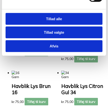
Kunder købte også
Tillad alle
Relaterede varer
Tillad valgte
Garn
Garn
Havblik Rosa 23
Havblik Støvet
Afvis
mellem blå 75
kr.
75,00
Tilføj til kurv
kr.
75,00
Tilføj til kurv
Garn
Garn
Havblik Lys Brun
Havblik Lys Citron
16
Gul 34
kr.
75,00
Tilføj til kurv
kr.
75,00
Tilføj til kurv