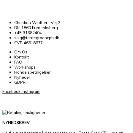
Christian Winthers Vej 2
DK-1860 Frederiksberg
+45 31382404
salg@tantegroencph.dk
CVR 46618637
Om Os
Kontakt
FAQ
Workshops
Handelsbetingelser
Nyheder
GDPR
Facebook
Instagram
NYHEDSBREV
Hold dig opdateret på det seneste nye i Tante Grøn CPH ved at