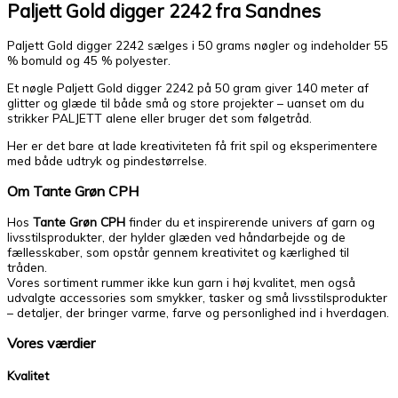
Paljett Gold digger 2242 fra Sandnes
Paljett Gold digger 2242 sælges i 50 grams nøgler og indeholder 55
% bomuld og 45 % polyester.
Et nøgle Paljett Gold digger 2242 på 50 gram giver 140 meter af
glitter og glæde til både små og store projekter – uanset om du
strikker PALJETT alene eller bruger det som følgetråd.
Her er det bare at lade kreativiteten få frit spil og eksperimentere
med både udtryk og pindestørrelse.
Om Tante Grøn CPH
Hos
Tante Grøn CPH
finder du et inspirerende univers af garn og
livsstilsprodukter, der hylder glæden ved håndarbejde og de
fællesskaber, som opstår gennem kreativitet og kærlighed til
tråden.
Vores sortiment rummer ikke kun garn i høj kvalitet, men også
udvalgte accessories som smykker, tasker og små livsstilsprodukter
– detaljer, der bringer varme, farve og personlighed ind i hverdagen.
Vores værdier
Kvalitet