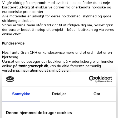
Vi går aldrig på kompromis med kvalitet. Hos os finder du et nøje
kurateret udvalg af eksklusive garner fra anerkendte nordiske og
europæiske producenter.
Alle materialer er udvalgt for deres holdbarhed, skønhed og gode
strikkeegenskaber.
Vores erfarne team står altid klar til at rådgive dig om, hvilket garn
der passer bedst til netop dit projekt – både i butikken og via vores
online chat.
Kundeservice
Hos Tante Grøn CPH er kundeservice mere end et ord – det er en
hjertesag.
Uanset om du besøger os i butikken på Frederiksberg eller handler
online på
tantegroencph.dk
, kan du altid forvente personlig
vejledning, inspiration og et smil på vejen.
Vi deler gerne vores viden om garn, opskrifter og kreative teknikker,
så du får den bedst mulige oplevelse – fra første maske til færdigt
projekt.
Anmeldelser
Samtykke
Detaljer
Om
Der er endnu ikke nogle anmeldelser.
Denne hjemmeside bruger cookies
Vær den første til at anmelde “Paljett