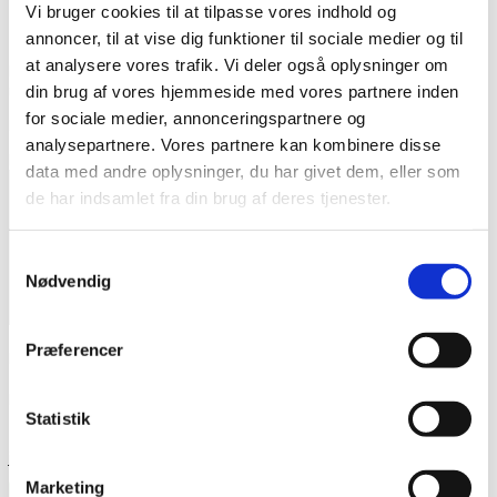
Vi bruger cookies til at tilpasse vores indhold og
Gold digger 2242”
annoncer, til at vise dig funktioner til sociale medier og til
at analysere vores trafik. Vi deler også oplysninger om
Din e-mailadresse vil ikke blive publiceret.
Krævede felter er
markeret med
*
din brug af vores hjemmeside med vores partnere inden
for sociale medier, annonceringspartnere og
Din bedømmelse
analysepartnere. Vores partnere kan kombinere disse
Din anmeldelse
*
data med andre oplysninger, du har givet dem, eller som
de har indsamlet fra din brug af deres tjenester.
Samtykkevalg
Nødvendig
Præferencer
Navn
*
E-mail
*
Statistik
Gem mit navn, mail og websted i denne browser til næste gang
jeg kommenterer.
Marketing