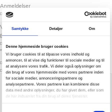
Anmeldelser
Der er endnu ikke nogle anmeldelser.
Vær den første til at anmelde “Paljett
Samtykke
Detaljer
Om
Espresso sparkle 3086”
Din e-mailadresse vil ikke blive publiceret.
Krævede felter er markeret
Denne hjemmeside bruger cookies
med
*
Vi bruger cookies til at tilpasse vores indhold og
annoncer, til at vise dig funktioner til sociale medier og til
Din bedømmelse
at analysere vores trafik. Vi deler også oplysninger om
Din anmeldelse
*
din brug af vores hjemmeside med vores partnere inden
for sociale medier, annonceringspartnere og
analysepartnere. Vores partnere kan kombinere disse
data med andre oplysninger, du har givet dem, eller som
de har indsamlet fra din brug af deres tjenester.
Samtykkevalg