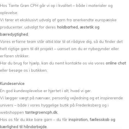
Hos Tante Grøn CPH går vi op i kvalitet – både i materialer og
oplevelse.
Vi fører et eksklusivt udvalg af garn fra anerkendte europæiske
producenter, udvalgt for deres
holdbarhed, æstetik og
bæredygtighed
.
Vores erfarne team står altid klar til at rådgive dig, så du finder det
helt rigtige garn til dit projekt – uanset om du er nybegynder eller
erfaren strikker.
Har du brug for hjælp, kan du nemt kontakte os via vores
online chat
eller besøge os i butikken.
Kundeservice
En god kundeoplevelse er hjertet i alt, hvad vi gør.
Vi lægger vægt på nærvær, personlig vejledning og et inspirerende
univers – både i vores hyggelige butik på Frederiksberg og i
webshoppen
tantegroencph.dk
.
Hos os får du ikke bare garn – du får
inspiration, fællesskab og
kærlighed til håndarbejde
.