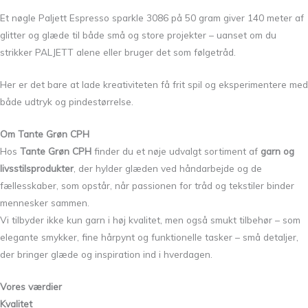
Et nøgle Paljett Espresso sparkle 3086 på 50 gram giver 140 meter af
glitter og glæde til både små og store projekter – uanset om du
strikker PALJETT alene eller bruger det som følgetråd.
Her er det bare at lade kreativiteten få frit spil og eksperimentere med
både udtryk og pindestørrelse.
Om Tante Grøn CPH
Hos
Tante Grøn CPH
finder du et nøje udvalgt sortiment af
garn og
livsstilsprodukter
, der hylder glæden ved håndarbejde og de
fællesskaber, som opstår, når passionen for tråd og tekstiler binder
mennesker sammen.
Vi tilbyder ikke kun garn i høj kvalitet, men også smukt tilbehør – som
elegante smykker, fine hårpynt og funktionelle tasker – små detaljer,
der bringer glæde og inspiration ind i hverdagen.
Vores værdier
Kvalitet