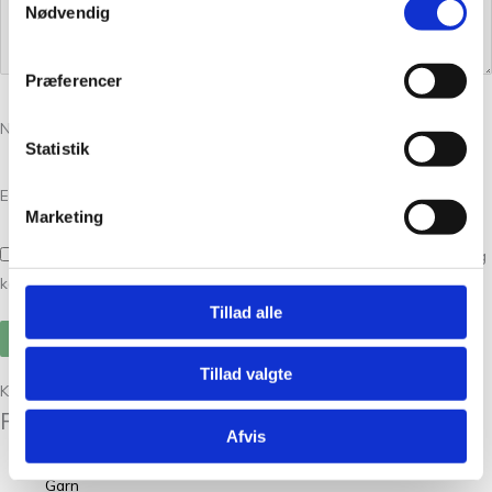
Nødvendig
Præferencer
Navn
*
Statistik
E-mail
*
Marketing
Gem mit navn, mail og websted i denne browser til næste gang jeg
kommenterer.
Tillad alle
Tillad valgte
Kunder købte også
Relaterede varer
Afvis
Garn