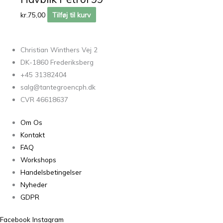
kr.
75,00
Tilføj til kurv
Christian Winthers Vej 2
DK-1860 Frederiksberg
+45 31382404
salg@tantegroencph.dk
CVR 46618637
Om Os
Kontakt
FAQ
Workshops
Handelsbetingelser
Nyheder
GDPR
Facebook
Instagram