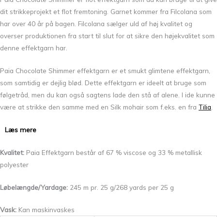
dit strikkeprojekt et flot fremtoning. Garnet kommer fra Filcolana som
har over 40 år på bagen. Filcolana sælger uld af høj kvalitet og
overser produktionen fra start til slut for at sikre den højekvalitet som
denne effektgarn har.
Paia Chocolate Shimmer effektgarn er et smukt glimtene effektgarn,
som samtidig er dejlig blød. Dette effektgarn er ideelt at bruge som
følgetråd, men du kan også sagtens lade den stå af alene. I ide kunne
være at strikke den samme med en Silk mohair som f.eks. en fra
Tilia
.
Læs mere
Kvalitet:
Paia Effektgarn består af 67 % viscose og 33 % metallisk
polyester
Løbelængde/Yardage:
245 m pr. 25 g/268 yards per 25 g
Vask:
Kan maskinvaskes