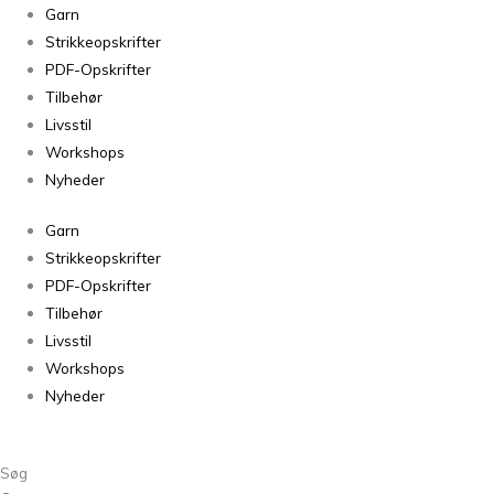
Paia
Garn
Chocolate
Strikkeopskrifter
Shimmer
PDF-Opskrifter
706
Tilbehør
antal
Livsstil
Workshops
Nyheder
Garn
Strikkeopskrifter
PDF-Opskrifter
Tilbehør
Livsstil
Workshops
Nyheder
Søg