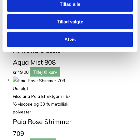
Tillad alle
Filcolana Arwetta i 80 %
Tillad valgte
langfibret merinould
(superwash-behandlet) og 20
Afvis
% nylon
Arwetta Classic
Aqua Mist 808
kr.
49,00
Tilføj til kurv
Udsolgt
Filcolana Paia Effektgarn i 67
% viscose og 33 % metallisk
polyester
Paia Rose Shimmer
709