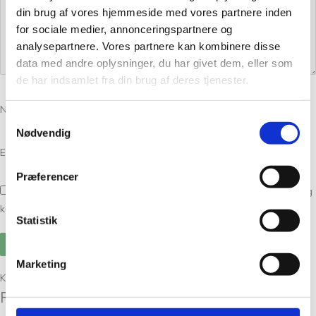
din brug af vores hjemmeside med vores partnere inden
for sociale medier, annonceringspartnere og
analysepartnere. Vores partnere kan kombinere disse
data med andre oplysninger, du har givet dem, eller som
de har indsamlet fra din brug af deres tjenester.
Navn
*
Samtykkevalg
Nødvendig
E-mail
*
Præferencer
Gem mit navn, mail og websted i denne browser til næste gang jeg
kommenterer.
Statistik
Marketing
Kunder købte også
Relaterede varer