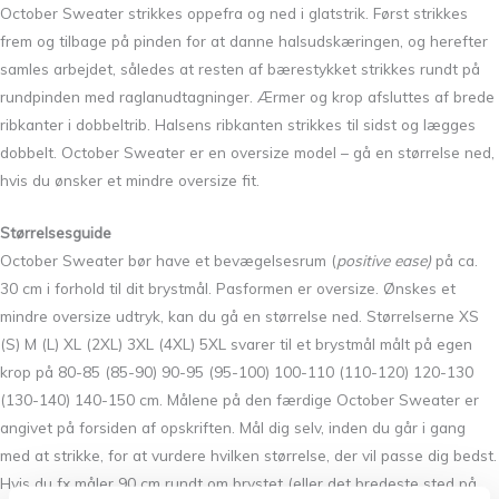
October Sweater strikkes oppefra og ned i glatstrik. Først strikkes
frem og tilbage på pinden for at danne halsudskæringen, og herefter
samles arbejdet, således at resten af bærestykket strikkes rundt på
rundpinden med raglanudtagninger. Ærmer og krop afsluttes af brede
ribkanter i dobbeltrib. Halsens ribkanten strikkes til sidst og lægges
dobbelt. October Sweater er en oversize model – gå en størrelse ned,
hvis du ønsker et mindre oversize fit.
Størrelsesguide
October Sweater bør have et bevægelsesrum (
positive ease)
på ca.
30 cm i forhold til dit brystmål. Pasformen er oversize. Ønskes et
mindre oversize udtryk, kan du gå en størrelse ned. Størrelserne XS
(S) M (L) XL (2XL) 3XL (4XL) 5XL svarer til et brystmål målt på egen
krop på 80-85 (85-90) 90-95 (95-100) 100-110 (110-120) 120-130
(130-140) 140-150 cm. Målene på den færdige October Sweater er
angivet på forsiden af opskriften. Mål dig selv, inden du går i gang
med at strikke, for at vurdere hvilken størrelse, der vil passe dig bedst.
Hvis du fx måler 90 cm rundt om brystet (eller det bredeste sted på