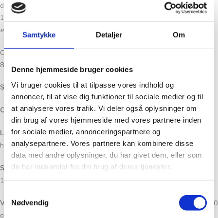
din krop), bør du strikke en str. S. En sweater i str. S har overvidden
120 cm og vil i nævnte eksempel give et bevægelsesrum (
positive
ease
) på 30 cm.
Samtykke
Detaljer
Om
October Sweater på billedet bærer en str. XS og har et brystmål på
82 cm og er 164 cm høj.
Denne hjemmeside bruger cookies
Vi bruger cookies til at tilpasse vores indhold og
Størrelser:
XS (S) M (L) XL (2XL) 3XL (4XL) 5XL
annoncer, til at vise dig funktioner til sociale medier og til
at analysere vores trafik. Vi deler også oplysninger om
Overvidde:
116 (120) 126 (130) 139 (149) 158 (168) 177 cm
din brug af vores hjemmeside med vores partnere inden
for sociale medier, annonceringspartnere og
Længde:
69 (70) 71 (72) 73 (74) 75 (76) 77 cm målt midt bag inkl.
analysepartnere. Vores partnere kan kombinere disse
halskant
data med andre oplysninger, du har givet dem, eller som
de har indsamlet fra din brug af deres tjenester.
Strikkefasthed:
21 masker x 28 pinde i glatstrik på pind 4 mm = 10 x
10 cm
Samtykkevalg
Nødvendig
Vejledende pinde:
Rundpind 3 mm (40 cm), 3,5 mm og 4 mm (40, 60, 80
og/eller 100 cm), strømpepinde 3,5 mm og 4 mm