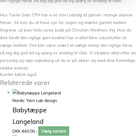
den rigtige farve, så tag dig god tid og spørg os endelig til råds.
Hos Tante Grøn CPH har vi et stort udvalg af garner i mange skønne
farver. Så hvis du vil have syn for sagen og mærke garnet mellem
fingrene, så kom forbi vores butik på Christian Winthers Vej. Hvis du
ikke fandt den rigtige garn kvalitet har vi altid flere substitutter at
vælge imellem. Det kan være svært at vælge netop den rigtige farve,
så tag dig god tid og spørg os endelig til råds. Vi stræber altid efter en
personlig og nøje vejledning så du er på sikker vej med dine fremtidige
strikke eventyr.
Kunder købte også
Relaterede varer
Nordic Yarn Lab design
Babytæppe
Langeland
DKK 440,00,-
Vælg variant