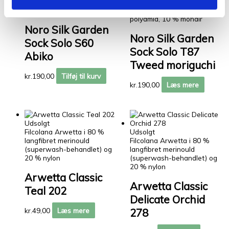
40 % uld, 25 % silke, 25 %
Noro Silk Garden Sock Solo i
polyamid, 10 % mohair
40 % uld, 25 % silke, 25 %
polyamid, 10 % mohair
Noro Silk Garden
Noro Silk Garden
Sock Solo S60
Sock Solo T87
Abiko
Tweed moriguchi
kr.
190,00
Tilføj til kurv
kr.
190,00
Læs mere
Udsolgt
Filcolana Arwetta i 80 %
Udsolgt
langfibret merinould
Filcolana Arwetta i 80 %
(superwash-behandlet) og
langfibret merinould
20 % nylon
(superwash-behandlet) og
20 % nylon
Arwetta Classic
Arwetta Classic
Teal 202
Delicate Orchid
278
kr.
49,00
Læs mere