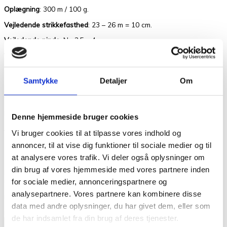
Oplægning
: 300 m / 100 g.
Vejledende strikkefasthed
: 23 – 26 m = 10 cm.
Vejledende pinde
: Nr. 3,5 – 4.
Vi anbefaler at du håndvasker garnet separat og koldt.
Vægt
0,100 kg
Samtykke
Detaljer
Om
Anmeldelser
Der er endnu ikke nogle anmeldelser.
Denne hjemmeside bruger cookies
Vær den første til at anmelde “Noro Silk
Vi bruger cookies til at tilpasse vores indhold og
annoncer, til at vise dig funktioner til sociale medier og til
Garden Sock Solo S68 Shiroi”
at analysere vores trafik. Vi deler også oplysninger om
din brug af vores hjemmeside med vores partnere inden
Din e-mailadresse vil ikke blive publiceret.
Krævede felter er
markeret med
*
for sociale medier, annonceringspartnere og
analysepartnere. Vores partnere kan kombinere disse
Din bedømmelse
data med andre oplysninger, du har givet dem, eller som
Din anmeldelse
*
de har indsamlet fra din brug af deres tjenester.