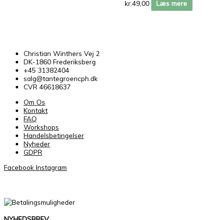
kr.
49,00
Læs mere
Christian Winthers Vej 2
DK-1860 Frederiksberg
+45 31382404
salg@tantegroencph.dk
CVR 46618637
Om Os
Kontakt
FAQ
Workshops
Handelsbetingelser
Nyheder
GDPR
Facebook
Instagram
NYHEDSBREV