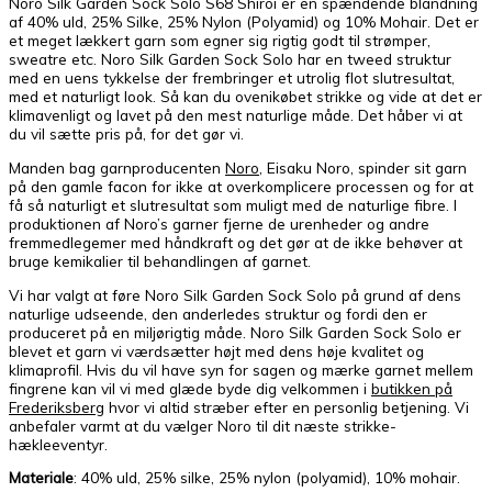
Noro Silk Garden Sock Solo S68 Shiroi er en spændende blandning
af 40% uld, 25% Silke, 25% Nylon (Polyamid) og 10% Mohair. Det er
et meget lækkert garn som egner sig rigtig godt til strømper,
sweatre etc. Noro Silk Garden Sock Solo har en tweed struktur
med en uens tykkelse der frembringer et utrolig flot slutresultat,
med et naturligt look. Så kan du ovenikøbet strikke og vide at det er
klimavenligt og lavet på den mest naturlige måde. Det håber vi at
du vil sætte pris på, for det gør vi.
Manden bag garnproducenten
Noro
, Eisaku Noro, spinder sit garn
på den gamle facon for ikke at overkomplicere processen og for at
få så naturligt et slutresultat som muligt med de naturlige fibre. I
produktionen af Noro’s garner fjerne de urenheder og andre
fremmedlegemer med håndkraft og det gør at de ikke behøver at
bruge kemikalier til behandlingen af garnet.
Vi har valgt at føre Noro Silk Garden Sock Solo på grund af dens
naturlige udseende, den anderledes struktur og fordi den er
produceret på en miljørigtig måde. Noro Silk Garden Sock Solo er
blevet et garn vi værdsætter højt med dens høje kvalitet og
klimaprofil. Hvis du vil have syn for sagen og mærke garnet mellem
fingrene kan vil vi med glæde byde dig velkommen i
butikken på
Frederiksberg
hvor vi altid stræber efter en personlig betjening. Vi
anbefaler varmt at du vælger Noro til dit næste strikke-
hækleeventyr.
Materiale
: 40% uld, 25% silke, 25% nylon (polyamid), 10% mohair.