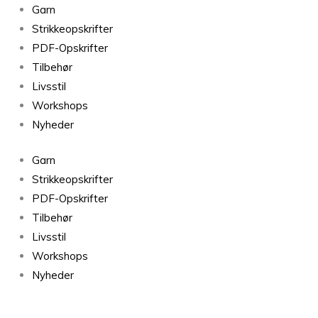
Nisse,
Garn
str.
Strikkeopskrifter
4
PDF-Opskrifter
-
Tilbehør
Dreng
Livsstil
-
Workshops
Skjorte
Nyheder
og
Garn
bukser
Strikkeopskrifter
antal
PDF-Opskrifter
Tilbehør
Livsstil
Workshops
Nyheder