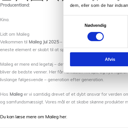
Producentland:
dem, eller som de har indsaml
Samtykkevalg
Kina.
Nødvendig
Lidt om Maileg
Velkommen til
Maileg Jul 2025
– et univers fyldt med hygge, nostal
eneste element er skabt til at sprede glæde, varme og magi i d
Afvis
Maileg er mere end legetøj – det er en verden af små historier o
bliver de bedste venner. Her får fantasien frit spil, og nye figur
livslange følgesvende – generation efter generation.
Hos
Maileg
er vi samtidig drevet af et dybt ansvar for verden o
og samfundsmæssigt. Vores mål er at skabe skønne produkter me
Du kan læse mere om Maileg her.