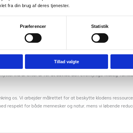
et fra din brug af deres tjenester.
Præferencer
Statistik
gi og små finurlige detaljer, der gør juletiden helt særlig. Her mø
ecember.
Tillad valgte
g store drømme. Et legende univers, hvor tændstikæsker bliver til
er flytter ind år efter år for at udvide den eventyrlige Maileg-fa
mkring os. Vi arbejder målrettet for at beskytte klodens ressour
d respekt for både mennesker og natur, mens vi løbende reducer