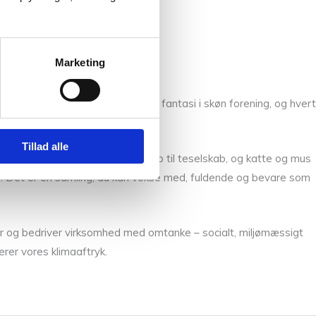
Marketing
des klassisk design og eventyrlig fantasi i skøn forening, og hvert
Tillad alle
 senge, ægte prinsesser dukker op til teselskab, og katte og mus
milie. Det er en samling, du kan vokse med, fuldende og bevare som
cer og bedriver virksomhed med omtanke – socialt, miljømæssigt
er vores klimaaftryk.