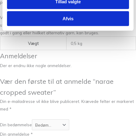
Tillad valgte
Pomar,
Filcolana
,
Vivian Høxbro
,
Ditte Larsen
,
PetiteKnit
og Sandnes.
Vi har opskrifter til både den erfarne og opskrifter til begyndere. Vi
Afvis
står altid klar til at hjælpe med rådgivning om, hvordan du kommer
godt i gang eller hvilket alternativ garn, kan bruges.
Vægt
0,5 kg
Anmeldelser
Der er endnu ikke nogle anmeldelser.
Vær den første til at anmelde “narae
cropped sweater”
Din e-mailadresse vil ikke blive publiceret.
Krævede felter er markeret
med
*
Din bedømmelse
Din anmeldelse
*