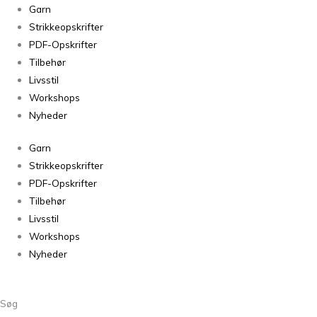
narae
Garn
cropped
Strikkeopskrifter
sweater
PDF-Opskrifter
antal
Tilbehør
Livsstil
Workshops
Nyheder
Garn
Strikkeopskrifter
PDF-Opskrifter
Tilbehør
Livsstil
Workshops
Nyheder
Søg