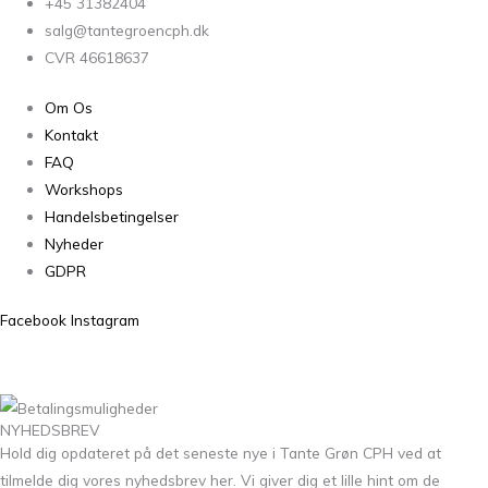
+45 31382404
salg@tantegroencph.dk
CVR 46618637
Om Os
Kontakt
FAQ
Workshops
Handelsbetingelser
Nyheder
GDPR
Facebook
Instagram
NYHEDSBREV
Hold dig opdateret på det seneste nye i Tante Grøn CPH ved at
tilmelde dig vores nyhedsbrev her. Vi giver dig et lille hint om de