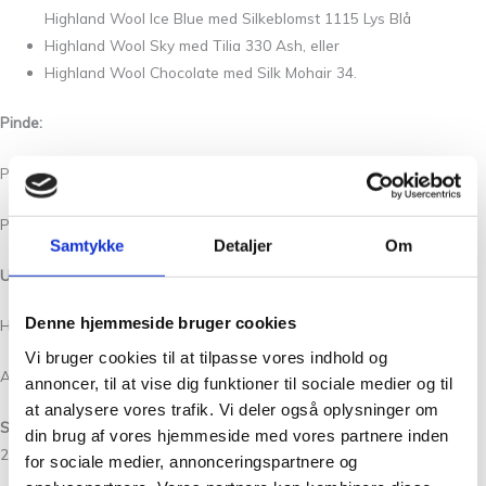
Highland Wool Ice Blue med Silkeblomst 1115 Lys Blå
Highland Wool Sky med Tilia 330 Ash, eller
Highland Wool Chocolate med Silk Mohair 34.
Pinde:
P 3.5 mm rundpind 40 cm og 80 cm (til magic loop).
P 4 mm rundpind 40 cm og 80 cm.
Samtykke
Detaljer
Om
Udover anbefales der:
Denne hjemmeside bruger cookies
Hængelås maske markører
Vi bruger cookies til at tilpasse vores indhold og
Almindelig maske markører
annoncer, til at vise dig funktioner til sociale medier og til
at analysere vores trafik. Vi deler også oplysninger om
Strikkefasthed:
din brug af vores hjemmeside med vores partnere inden
23 m x 32 p = 10 x 10 cm på p 4 mm i glatstrik
før vask
.
for sociale medier, annonceringspartnere og