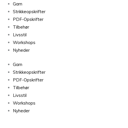
Mulberry
Garn
Silk
Strikkeopskrifter
E0
PDF-Opskrifter
antal
Tilbehør
Livsstil
Workshops
Nyheder
Garn
Strikkeopskrifter
PDF-Opskrifter
Tilbehør
Livsstil
Workshops
Nyheder