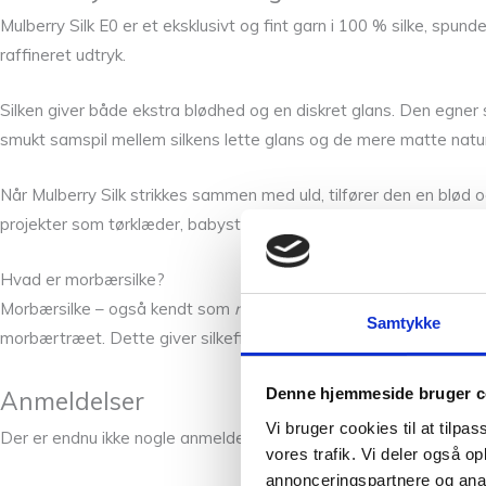
Mulberry Silk E0 er et eksklusivt og fint garn i 100 % silke, spu
raffineret udtryk.
Silken giver både ekstra blødhed og en diskret glans. Den egne
smukt samspil mellem silkens lette glans og de mere matte natur
Når Mulberry Silk strikkes sammen med uld, tilfører den en blød og
projekter som tørklæder, babystrik og andre delikate designs.
Hvad er morbærsilke?
Morbærsilke – også kendt som
mulberry silk
– er den mest eksklus
Samtykke
morbærtræet. Dette giver silkefibrene deres særlige styrke, blø
Denne hjemmeside bruger c
Anmeldelser
Vi bruger cookies til at tilpas
Der er endnu ikke nogle anmeldelser.
vores trafik. Vi deler også 
annonceringspartnere og anal