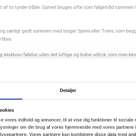
ndet af to tynde tråde. Garnet bruges ofte som følgetråd sammen m
r sig særligt godt sammen med
Isager
Spinni eller Tvinni, som beg
fibre.
 eksklusiv følelse uden det luftige og lodne udtryk, som man kender
ive og ensartede type silke. Den fremstilles af silkelarver, typi
Detaljer
dhed og smukke glans.
Vær den førs
ookies
se vores indhold og annoncer, til at vise dig funktioner til sociale
Din e-mailadresse vi
oplysninger om din brug af vores hjemmeside med vores partnere i
ysepartnere. Vores partnere kan kombinere disse data med andr