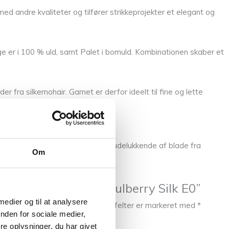
ed andre kvaliteter og tilfører strikkeprojekter et elegant og
ge er i 100 % uld, samt Palet i bomuld. Kombinationen skaber et
 fra silkemohair. Garnet er derfor ideelt til fine og lette
sk arten
Bombyx mori
, som lever udelukkende af blade fra
Om
te til at anmelde “Mulberry Silk E0”
 medier og til at analysere
l ikke blive publiceret.
Krævede felter er markeret med
*
nden for sociale medier,
e oplysninger, du har givet