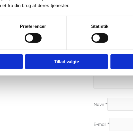
Din bedømmelse
et fra din brug af deres tjenester.
Din anmeldelse
*
Præferencer
Statistik
Tillad valgte
Navn
*
E-mail
*