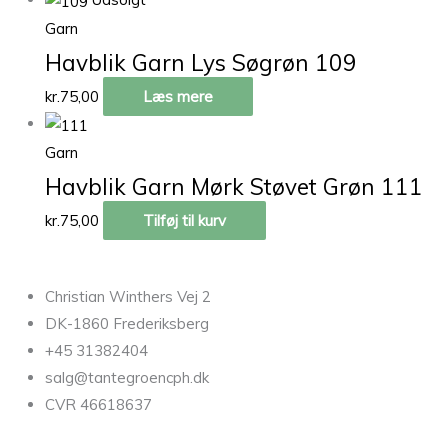
Garn
Havblik Garn Lys Søgrøn 109
kr.
75,00
Læs mere
Garn
Havblik Garn Mørk Støvet Grøn 111
kr.
75,00
Tilføj til kurv
Christian Winthers Vej 2
DK-1860 Frederiksberg
+45 31382404
salg@tantegroencph.dk
CVR 46618637