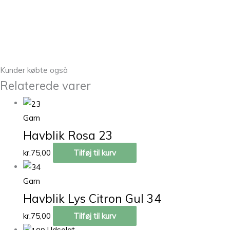
Kunder købte også
Relaterede varer
Garn
Havblik Rosa 23
kr.
75,00
Tilføj til kurv
Garn
Havblik Lys Citron Gul 34
kr.
75,00
Tilføj til kurv
Udsolgt