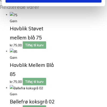
Kunder købte også
Relaterede varer
Garn
Havblik Støvet
mellem blå 75
kr.
75,00
Tilføj til kurv
Garn
Havblik Mellem Blå
85
kr.
75,00
Tilføj til kurv
Garn
Bøllefrø koksgrå 02