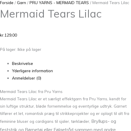
Forside
/
Garn
/
PRU YARNS - MERMAID TEARS
/ Mermaid Tears Lilac
Mermaid Tears Lilac
kr.
129,00
På lager:
Ikke på lager
Beskrivelse
Yderligere information
Anmeldelser (0)
Mermaid Tears Lilac fra Pru Yarns
Mermaid Tears Lilac er et særligt effektgarn fra
Pru Yarns
, kendt for
sin luftige struktur, bløde fornemmelse og eventyrlige udtryk. Garnet
tilfører et let, romantisk præg til strikkeprojekter og er oplagt til alt fra
Bryllups- og
feminine bluser og cardigans til sjaler, tørklæder,
feststrik og
Børnetøj eller
Følgetråd sammen med andre