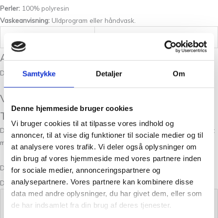
Perler:
100% polyresin
Vaskeanvisning:
Uldprogram eller håndvask.
Vægt
0,100 kg
Anmeldelser
Der er endnu ikke nogle anmeldelser.
Samtykke
Detaljer
Om
Vær den første til at anmelde “Mermaid
Denne hjemmeside bruger cookies
Tears Lilac”
Vi bruger cookies til at tilpasse vores indhold og
Din e-mailadresse vil ikke blive publiceret.
Krævede felter er markeret
annoncer, til at vise dig funktioner til sociale medier og til
med
*
at analysere vores trafik. Vi deler også oplysninger om
din brug af vores hjemmeside med vores partnere inden
Din bedømmelse
for sociale medier, annonceringspartnere og
analysepartnere. Vores partnere kan kombinere disse
Din anmeldelse
*
data med andre oplysninger, du har givet dem, eller som
de har indsamlet fra din brug af deres tjenester.