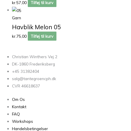
kr.
57,00
Tilføj til kurv
Garn
Havblik Melon 05
kr.
75,00
Tilføj til kurv
Christian Winthers Vej 2
DK-1860 Frederiksberg
+45 31382404
salg@tantegroencph.dk
CVR 46618637
Om Os
Kontakt
FAQ
Workshops
Handelsbetingelser