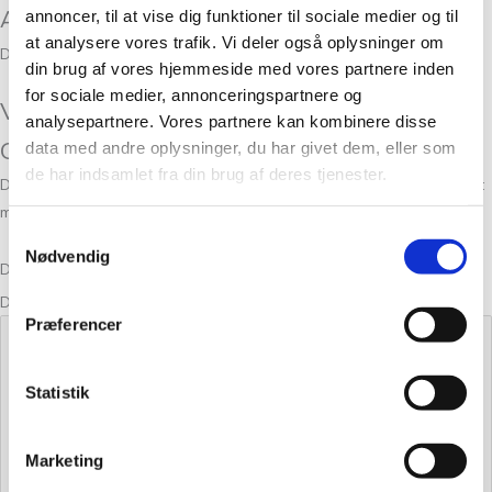
Anmeldelser
annoncer, til at vise dig funktioner til sociale medier og til
at analysere vores trafik. Vi deler også oplysninger om
Der er endnu ikke nogle anmeldelser.
din brug af vores hjemmeside med vores partnere inden
for sociale medier, annonceringspartnere og
Vær den første til at anmelde “Merci
analysepartnere. Vores partnere kan kombinere disse
Grasshopper 619”
data med andre oplysninger, du har givet dem, eller som
de har indsamlet fra din brug af deres tjenester.
Din e-mailadresse vil ikke blive publiceret.
Krævede felter er markeret
med
*
Samtykkevalg
Nødvendig
Din bedømmelse
Din anmeldelse
*
Præferencer
Statistik
Marketing