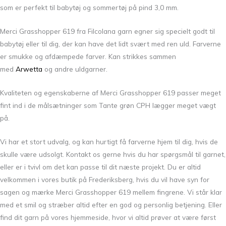
som er perfekt til babytøj og sommertøj
på pind 3,0 mm.
Merci Grasshopper 619 fra Filcolana garn egner sig specielt godt til
babytøj eller til dig, der kan have det lidt svært med ren uld.
Farverne
er smukke og afdæmpede farver. Kan strikkes sammen
med
Arwetta
og andre uldgarner.
Kvaliteten og egenskaberne af Merci Grasshopper 619 passer meget
fint ind i de målsætninger som Tante grøn CPH lægger meget vægt
på.
Vi har et stort udvalg, og kan hurtigt få farverne hjem til dig, hvis de
skulle være udsolgt. Kontakt os gerne hvis du har spørgsmål til garnet,
eller er i tvivl om det kan passe til dit næste projekt. Du er altid
velkommen i vores butik på Frederiksberg, hvis du vil have syn for
sagen og mærke Merci Grasshopper 619 mellem fingrene. Vi står klar
med et smil og stræber altid efter en god og personlig betjening. Eller
find dit garn på vores hjemmeside, hvor vi altid prøver at være først