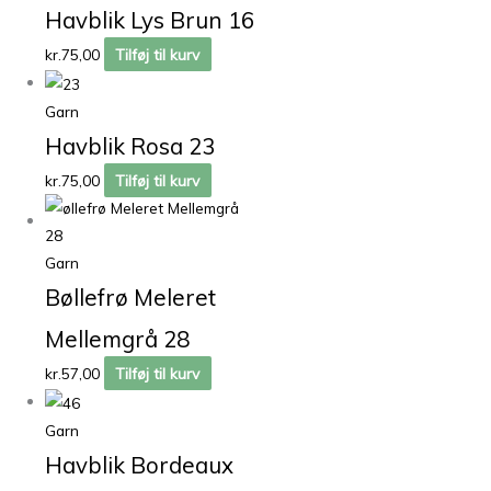
Havblik Lys Brun 16
kr.
75,00
Tilføj til kurv
Garn
Havblik Rosa 23
kr.
75,00
Tilføj til kurv
Garn
Bøllefrø Meleret
Mellemgrå 28
kr.
57,00
Tilføj til kurv
Garn
Havblik Bordeaux