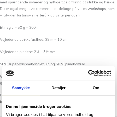
med spændende nyheder og nyttige tips omkring at strikke og hækle.
Du er også meget velkommen til at deltage på vores workshops, som
vi afvikler fortrinsvis i efterår- og vinterperioden.
Et nøgle = 50 g = 200 m
Vejledende strikkefasthed: 28 m = 10 cm
Vejledende pindenr: 2½ – 3½ mm
50% superwashbehandlet uld og 50 % pimabomuld
Garnet er superwashbehandlet, og kan derfor maskinvaskes ved 30
grader. Garnet kan miste farve ved gentagne vask.
Samtykke
Detaljer
Om
Du kan læse mere om Merci garnet, og finde spændende
opskrifter
fra Filcolana her
.
Denne hjemmeside bruger cookies
Vægt
0,05 kg
Vi bruger cookies til at tilpasse vores indhold og